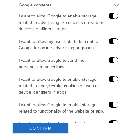
Σμύρνη στις 20 Ιουλίου του 1975
ως
Google consents
απάντηση στη στρατικοποίηση των
I want to allow Google to enable storage
ελληνικών νησιών κι ενώ οι σχέσεις των
related to advertising like cookies on web or
δυο χωρών είχαν φτάσει σε πολύ άσχημο
device identifiers in apps.
σημείο λόγω του
Κυπριακού
.
I want to allow my user data to be sent to
Google for online advertising purposes.
Διαβάστε ακόμη
I want to allow Google to send me
Εκτελέσεις, συλλήψεις και νέοι
personalized advertising.
περιορισμοί: Το Ιράν σκληραίνει τη γραμμή
στο εσωτερικό εν μέσω πολέμου
I want to allow Google to enable storage
related to analytics like cookies on web or
Η πρώτη δήλωση της οικογένειας της
device identifiers in apps.
38χρονης Βρετανίδας που δολοφονήθηκε
στην Κυψέλη
I want to allow Google to enable storage
related to functionality of the website or app.
Ντύθηκε «Χάρος», ανέβηκε στην οροφή
νοσοκομείου και κοιτούσε επίμονα τους
ασθενείς
I want to allow Google to enable storage
CONFIRM
related to personalization.