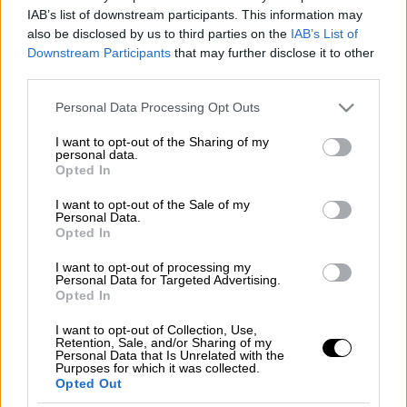
IAB’s list of downstream participants. This information may
Προσθέστε το ΕΘΝΟΣ στη Google
also be disclosed by us to third parties on the
IAB’s List of
Downstream Participants
that may further disclose it to other
third parties.
Αποστρατικοποίηση
και των δύο ακτών του
Αιγαίου φέρεται να
πρότεινε η Γερμανία σε
Please note that this website/app uses one or more Google
Personal Data Processing Opt Outs
services and may gather and store information including but
Ελλάδα
και
Τουρκία
, όπως αναφέρει την
not limited to your visit or usage behaviour. You may click to
I want to opt-out of the Sharing of my
εφημερίδα «Σοζτζού»
. Σύμφωνα με
personal data.
grant or deny consent to Google and its third-party tags to
Opted In
διπλωματικές πηγές που επικαλείται η
use your data for below specified purposes in below Google
εφημερίδα, η Γερμανία, προκειμένου να
consent section.
I want to opt-out of the Sale of my
Personal Data.
μειωθεί η ένταση μεταξύ Ελλάδας και
Opted In
Τουρκίας και να ξεκινήσει ο διάλογος,
φέρεται να πρότεινε στην
Ελλάδα να
I want to opt-out of processing my
Personal Data for Targeted Advertising.
αποσύρει τα στρατεύματά της από τα νησιά
Opted In
του Αιγαίου
, που βρίσκονται κοντά στην
I want to opt-out of Collection, Use,
Τουρκία κα
ι αντίστοιχα στην Τουρκία να
Retention, Sale, and/or Sharing of my
Personal Data that Is Unrelated with the
καταργήσει τη Στρατιά του Αιγαίου.
Purposes for which it was collected.
Opted Out
Η στρατιά του Αιγαίου εγκαθιδρύθηκε στη