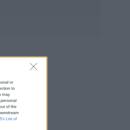
sonal or
ection to
ou may
 personal
out of the
 downstream
B’s List of