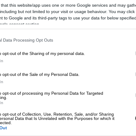
 that this website/app uses one or more Google services and may gath
including but not limited to your visit or usage behaviour. You may click 
 to Google and its third-party tags to use your data for below specifi
ogle consent section.
l Data Processing Opt Outs
o opt-out of the Sharing of my personal data.
 το ΕΘΝΟΣ στη Google
In
Εξωτερικών,
Χάικο Μάας
, θα έχει την Τρίτη,
o opt-out of the Sale of my Personal Data.
ουργός,
Κυριάκος Μητσοτάκης
. Ο
Χάικο
In
ου καθώς, σύμφωνα με το γερμανικό
to opt-out of processing my Personal Data for Targeted
έψει για την
Τουρκία
την Τετάρτη, όπως
ing.
In
o opt-out of Collection, Use, Retention, Sale, and/or Sharing
υκωσία
όπου θα γίνει δεκτός από τον
ersonal Data that Is Unrelated with the Purposes for which it
lected.
ς,
Νίκο Αναστασιάδη
, και θα έχει συνάντηση
Out
δουλίδη
. Στη συνέχεια θα βρεθεί στη χώρα