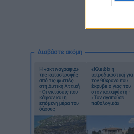
Διαβάστε ακόμη
Η «ακτινογραφία»
«Κλειδί» η
της καταστροφής
ιατροδικαστική για
από τις φωτιές
τον 90χρονο που
στη Δυτική Αττική
έκρυβε ο γιος του
- Οι εκτάσεις που
στον καταψύκτη -
κάηκαν και η
«Τον αγαπούσε
επόμενη μέρα του
παθολογικά»
δάσους