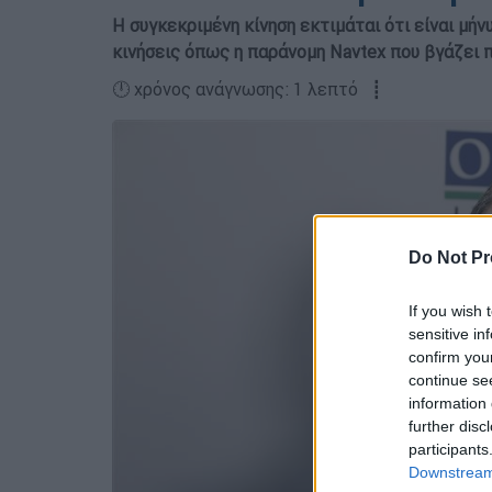
Η συγκεκριμένη κίνηση εκτιμάται ότι είναι μήν
κινήσεις όπως η παράνομη Navtex που βγάζει π
🕛 χρόνος ανάγνωσης: 1 λεπτό ┋
Do Not Pr
If you wish 
sensitive in
confirm you
continue se
information 
further disc
participants
Downstream 