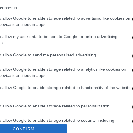
κο Μητσοτάκη και τον υπουργό Εξωτερικών,
consents
o allow Google to enable storage related to advertising like cookies on
 είναι μήνυμα στην
Τουρκία
, η οποία
evice identifiers in apps.
ς όπως η παράνομη
Navtex
που βγάζει πάλι
o allow my user data to be sent to Google for online advertising
s.
to allow Google to send me personalized advertising.
o allow Google to enable storage related to analytics like cookies on
evice identifiers in apps.
o allow Google to enable storage related to functionality of the website
o allow Google to enable storage related to personalization.
o allow Google to enable storage related to security, including
cation functionality and fraud prevention, and other user protection.
CONFIRM