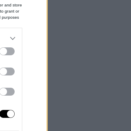
er and store
to grant or
ed purposes