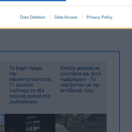
Data Deletion
Data Access
Privacy Policy
Το βαρύ τίμημα
Έπαιξε μουσική σε
της
λιοντάρια και αυτά
υπογεννητικότητας:
«ημέρεψαν» - Το
11 σχολεία
viral βίντεο με την
λιγότερα τη νέα
αντίδρασή τους
σχολική χρονιά στα
Δωδεκάνησα