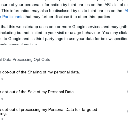
losure of your personal information by third parties on the IAB’s list of
. This information may also be disclosed by us to third parties on the
IA
Participants
that may further disclose it to other third parties.
 that this website/app uses one or more Google services and may gath
including but not limited to your visit or usage behaviour. You may click 
 to Google and its third-party tags to use your data for below specifi
ogle consent section.
l Data Processing Opt Outs
 το ΕΘΝΟΣ στη Google
o opt-out of the Sharing of my personal data.
In
λληνα υπουργού Εξωτερικών,
Νίκου Δένδια
,
,
Χάικο Μάας
, προχώρησε το γερμανικό
o opt-out of the Sale of my Personal Data.
ο «πρόβλημα» στο πρόγραμμα του Γερμανού
In
to opt-out of processing my Personal Data for Targeted
ing.
τη είχε συνάντηση με τον πρόεδρο του
In
 στο πλαίσιο των συναντήσεων που θα έχει