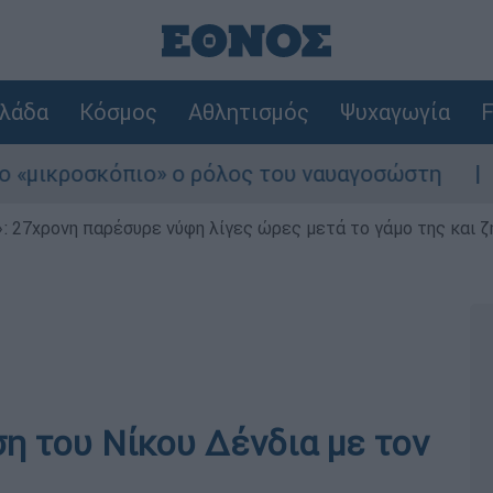
λάδα
Κόσμος
Αθλητισμός
Ψυχαγωγία
F
κροσκόπιο» ο ρόλος του ναυαγοσώστη
Συνα
 27χρονη παρέσυρε νύφη λίγες ώρες μετά το γάμο της και ζη
η του Νίκου Δένδια με τον