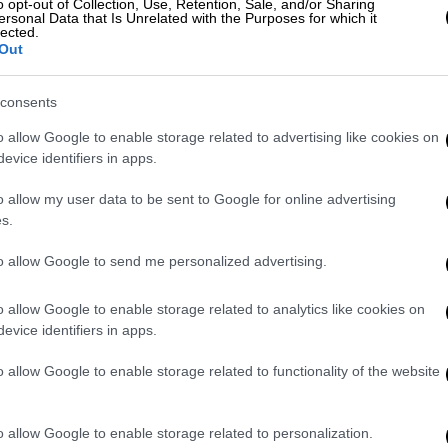
 Βερολίνο. Επισήμως, στις συναντήσεις
o opt-out of Collection, Use, Retention, Sale, and/or Sharing
ersonal Data that Is Unrelated with the Purposes for which it
ιμερούς και περιφερειακού ενδιαφέροντος,
lected.
Out
λική Μεσόγειο
, τη γερμανική προεδρία
λα θέματα ευρωπαϊκού ενδιαφέροντος».
consents
νηση έχει αναλάβει ήδη από το καλοκαίρι
o allow Google to enable storage related to advertising like cookies on
 κυβερνήσεων Ελλάδας και
Τουρκίας
, ώστε
evice identifiers in apps.
έζι του «διαλόγου» και να «τρέξουν»
o allow my user data to be sent to Google for online advertising
γειο, θα αναζητηθούν τρόποι
s.
 των ερευνών του
Oruc Reis
και
ευνητικών επαφών, ώστε να δρομολογηθούν
to allow Google to send me personalized advertising.
ινιστεί πότε θα γίνει η συνάντηση με τον
o allow Google to enable storage related to analytics like cookies on
evice identifiers in apps.
o allow Google to enable storage related to functionality of the website
o allow Google to enable storage related to personalization.