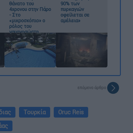
θάνατο του
90% των
4χρονου στην Πάρο
πυρκαγιών
- Στο
οφείλεται σε
«μικροσκόπιο» ο
αμέλεια»
ρόλος του
ναυαγοσώστη
επόμενο άρθρο
διας
Τουρκία
Oruc Reis
άας