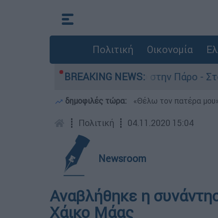
Πολιτική
Οικονομία
Ελ
ια τον θάνατο του 4χρονου στην Πάρο - Στο «μι
BREAKING NEWS:
δημοφιλές τώρα:
«Θέλω τον πατέρα μου»:
┋
Πολιτική
┋
04.11.2020 15:04
Newsroom
Αναβλήθηκε η συνάντησ
Χάικο Μάας