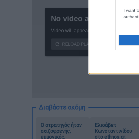
I want t
authenti
Διαβάστε ακόμη
O στρατηγός ήταν
Ελισάβετ
σχιζοφρενής,
Κωνσταντινίδου
εμμονικός,
στο ethnos.gr: