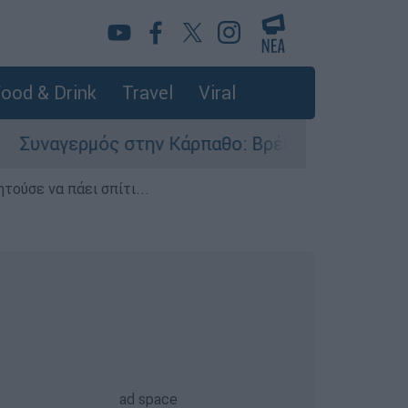
ood & Drink
Travel
Viral
γερμός στην Κάρπαθο: Βρέθηκαν παλιά πυρομαχι
τούσε να πάει σπίτι...