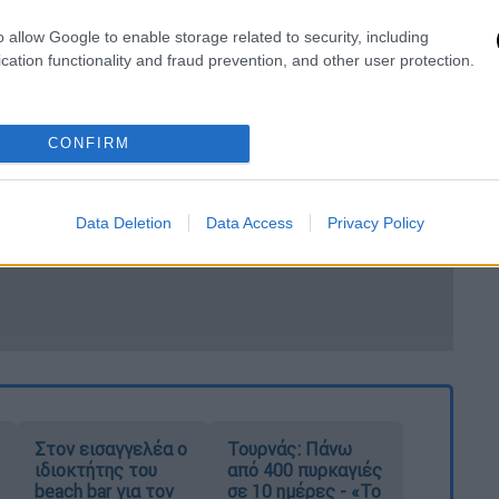
o allow Google to enable storage related to security, including
cation functionality and fraud prevention, and other user protection.
CONFIRM
Data Deletion
Data Access
Privacy Policy
Στον εισαγγελέα ο
Τουρνάς: Πάνω
ιδιοκτήτης του
από 400 πυρκαγιές
beach bar για τον
σε 10 ημέρες - «Το