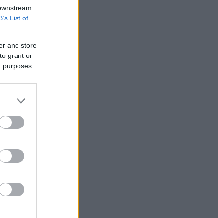
 downstream
B’s List of
er and store
to grant or
ed purposes