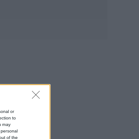
sonal or
ection to
ou may
 personal
out of the