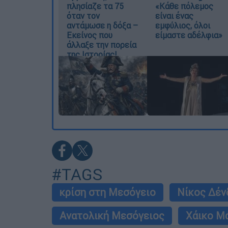
πλησίαζε τα 75
«Κάθε πόλεμος
όταν τον
είναι ένας
αντάμωσε η δόξα –
εμφύλιος, όλοι
Εκείνος που
είμαστε αδέλφια»
άλλαξε την πορεία
της Ιστορίας!
#TAGS
κρίση στη Μεσόγειο
Νίκος Δέν
Ανατολική Μεσόγειος
Χάικο Μ