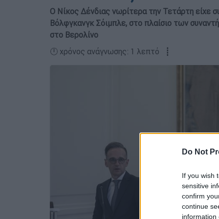
Ο Νίκος Δένδιας νωρίτερα την Τετάρτη είχε σ
Βόλφγκανγκ Σόιμπλε, στο πλαίσιο των συναντ
στο Βερολίνο
🕛 χρόνος ανάγνωσης: 1 λεπτό ┋
Do Not Pr
If you wish 
sensitive in
confirm you
continue se
information 