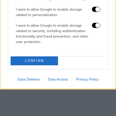
άμεσα την παράνομη Navtex.
I want to allow Google to enable storage
Στο πλαίσιο αυτό, ο Υπουργός Εξωτερικών
related to personalization.
Νίκος Δένδιας έδωσε
οδηγίες για την άμεση
I want to allow Google to enable storage
διενέργεια διαβήματος διαμαρτυρίας
προς
related to security, including authentication
την τουρκική πλευρά, καθώς και την
functionality and fraud prevention, and other
ενημέρωση Συμμάχων και Εταίρων για τη
user protection.
συνεχιζόμενη τουρκική παράνομη
συμπεριφορά».
CONFIRM
Data Deletion
Data Access
Privacy Policy