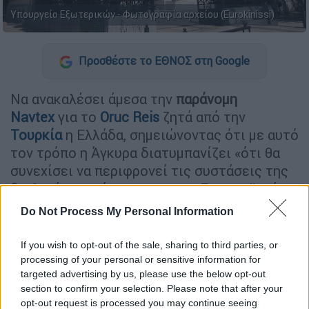
Υπουργείο Εξωτερικών - Φωτογραφία αρχείου (Eurokinissi)
Προσθέστε το ΕΘΝΟΣ στη Google
Να ανακαλέσει άμεσα την
παράνομη
Navtex
για το
Oruc Reis
ζητά από την
Τουρκία
η Ελλάδα, σημειώνοντας ότι με αυτό
τον τρόπο η Άγκυρα διατυμπανίζει «ότι θα
συνεχίσει να περιφρονεί τις συστάσεις της
διεθνούς κοινότητας και του Ευρωπαϊκού
Συμβουλίου για αποφυγή τέτοιων
Do Not Process My Personal Information
παράνομων ενεργειών και συμμόρφωση της
προς τη διεθνή νομιμότητα».
If you wish to opt-out of the sale, sharing to third parties, or
processing of your personal or sensitive information for
Επιπλέον ο υπουργός Εξωτερικών
Νίκος
targeted advertising by us, please use the below opt-out
Δένδιας
έδωσε οδηγίες για διάβημα
section to confirm your selection. Please note that after your
opt-out request is processed you may continue seeing
διαμαρτυρίας προς την Άγκυρα.