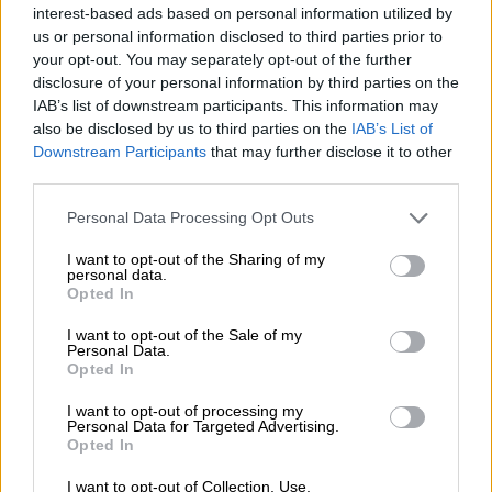
interest-based ads based on personal information utilized by
us or personal information disclosed to third parties prior to
Αναλυτικά, η ανακοίνωση του υπουργείου
your opt-out. You may separately opt-out of the further
Εξωτερικών:
disclosure of your personal information by third parties on the
IAB’s list of downstream participants. This information may
«Με
νέα παράνομη NAVTEX
, η Τουρκία
also be disclosed by us to third parties on the
IAB’s List of
ανακοινώνει τη συνέχιση των παράνομων
Downstream Participants
that may further disclose it to other
σεισμικών ερευνών της, για την περίοδο
11-
third parties.
23 Νοεμβρίου
, σε περιοχή που επικαλύπτει
Please note that this website/app uses one or more Google
Personal Data Processing Opt Outs
ελληνική υφαλοκρηπίδα στην
Ανατολική
services and may gather and store information including but
Μεσόγειο
, παραβιάζοντας κατ’
not limited to your visit or usage behaviour. You may click to
I want to opt-out of the Sharing of my
personal data.
grant or deny consent to Google and its third-party tags to
εξακολούθηση το
Διεθνές Δίκαιο της
Opted In
use your data for below specified purposes in below Google
Θάλασσας
και υπονομεύοντας την ειρήνη και
consent section.
I want to opt-out of the Sale of my
τη σταθερότητα στην περιοχή.
Personal Data.
Opted In
Διατυμπανίζει δηλαδή ότι θα συνεχίσει να
I want to opt-out of processing my
περιφρονεί τις συστάσεις της διεθνούς
Personal Data for Targeted Advertising.
Opted In
κοινότητας και του Ευρωπαϊκού Συμβουλίου
για αποφυγή τέτοιων παράνομων ενεργειών
I want to opt-out of Collection, Use,