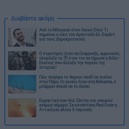
Διαβάστε ακόμη
Από το Μίσιγκαν στον Λευκό Οίκο: Τι
σημαίνει η νίκη του Αμπντούλ Ελ-Σαγέντ
για τους Δημοκρατικούς
O στρατηγός ήταν σχιζοφρενής, εμμονικός,
πλησίαζε τα 75 όταν τον αντάμωσε η δόξα –
Εκείνος που άλλαξε την πορεία της
Ιστορίας!
Πώς πνίγηκε το 4χρονο παιδί σε πισίνα
στην Πάρο: Οι γονείς ήταν στη θάλασσα, ο
μπάρμαν έπεσε να το σώσει
Εκρηκτικό κοκτέιλ ζέστης και ισχυρών
ανέμων σήμερα: Σε κατάσταση Red Code η
Αττική και άλλες 5 περιοχές