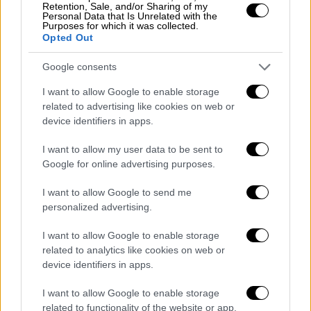
Retention, Sale, and/or Sharing of my
και συμμόρφωση της προς τη διεθνή
Personal Data that Is Unrelated with the
νομιμότητα.
Purposes for which it was collected.
Opted Out
Google consents
I want to allow Google to enable storage
related to advertising like cookies on web or
device identifiers in apps.
I want to allow my user data to be sent to
Google for online advertising purposes.
I want to allow Google to send me
personalized advertising.
Η Ελλάδα καταδικάζει εκ νέου την
I want to allow Google to enable storage
προκλητική αυτή συμπεριφορά, η οποία
related to analytics like cookies on web or
device identifiers in apps.
απομακρύνει ακόμα πιο πολύ την όποια
προοπτική ενός εποικοδομητικού διαλόγου
I want to allow Google to enable storage
και ζητά από την Τουρκία να ανακαλέσει
related to functionality of the website or app.