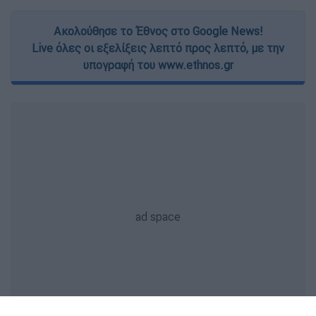
Ακολούθησε το Έθνος στο Google News!
Live όλες οι εξελίξεις λεπτό προς λεπτό, με την
υπογραφή του www.ethnos.gr