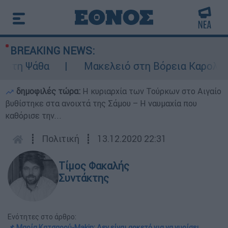
BREAKING NEWS:
άθα
Μακελειό στη Βόρεια Καρολίνα ύστερ
δημοφιλές τώρα:
Η κυριαρχία των Τούρκων στο Αιγαίο
βυθίστηκε στα ανοιχτά της Σάμου – Η ναυμαχία που
καθόρισε την...
┋
Πολιτική
┋
13.12.2020 22:31
Τίμος Φακαλής
Συντάκτης
Ενότητες στο άρθρο:
📌 Μαρία Κατσαρού-Makin: Δεν είναι αρκετό για να γυρίσει