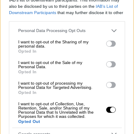
also be disclosed by us to third parties on the
IAB’s List of
Downstream Participants
that may further disclose it to other
third parties.
Please note that this website/app uses one or more Google
Personal Data Processing Opt Outs
services and may gather and store information including but
maria.jpeg
ethnos.gr/ Η Μαρία Κατσαρού-Makin
not limited to your visit or usage behaviour. You may click to
I want to opt-out of the Sharing of my
personal data.
grant or deny consent to Google and its third-party tags to
Opted In
Όπως εξήγησε η ίδια δεν είναι αρκετό για να
use your data for below specified purposes in below Google
γυρίσει κάποιος επειδή έχει φορολογία
consent section.
I want to opt-out of the Sale of my
Personal Data.
χαμηλότερη στην Αθήνα. Απαραίτητη
Opted In
προϋπόθεση για να πάρουν οι επιστήμονες
I want to opt-out of processing my
τον δρόμο της επιστροφής είναι μεταξύ
Personal Data for Targeted Advertising.
άλλων και η δημιουργία υποδομών σε
Opted In
νευραλγικούς τομείς όπως της υγείας, της
I want to opt-out of Collection, Use,
δημόσιας διοίκησης, και της εκπαίδευσης
.
Retention, Sale, and/or Sharing of my
Personal Data that Is Unrelated with the
«Σε κάποιες χώρες του εξωτερικού γενικά
Purposes for which it was collected.
Opted Out
υπάρχει ένα μακροπρόθεσμο πλάνο και με
κάθε νέα κυβέρνηση δεν αλλάζει η