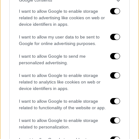
Google consents
φορολογία. Μπορείς να προγραμματίσεις και
I want to allow Google to enable storage
τη ζωή σου και την επαγγελματική σου
related to advertising like cookies on web or
πορεία» συμπλήρωσε ενώ αναρωτήθηκε:
device identifiers in apps.
«Μιλάμε για το brain drain. Έχουν φύγει
πολλές δεξιότητες. Χρειάζονται όμως να
I want to allow my user data to be sent to
Google for online advertising purposes.
γυρίσουν όλες αυτές οι δεξιότητες; Και
γιατί να μην προσελκύσει η Ελλάδα από όλο
I want to allow Google to send me
τον κόσμο και όχι μόνο τους Έλληνες;».
personalized advertising.
Αυγουστίνος Γαλιάσος: Θέλουμε όλα
I want to allow Google to enable storage
related to analytics like cookies on web or
να γίνονται πιο εύκολα στην Ελλάδα
device identifiers in apps.
Έτοιμος να επιστρέψει στην Ελλάδα από το
I want to allow Google to enable storage
Λονδίνο είναι ο Αυγουστίνος Γαλιάσος αν
related to functionality of the website or app.
του δοθεί μια πραγματική ευκαιρία. Το 2010
I want to allow Google to enable storage
προσπάθησε να γυρίσει Ελλάδα.
Συνάντησε,
related to personalization.
ωστόσο, δυσκολίες γιατί το περιβάλλον δεν
ήταν τόσο ανταγωνιστικό, οι μισθοί χαμηλοί