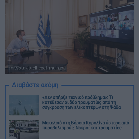
mitsotakis-ell-exot-main.jpg
ΑΠΕ
Διαβάστε ακόμη
«Δεν υπήρξε τεχνικό πρόβλημα»: Τι
κατέθεσαν οι δύο τραυματίες από τη
σύγκρουση των ελικοπτέρων στη Ψάθα
Μακελειό στη Βόρεια Καρολίνα ύστερα από
πυροβολισμούς: Νεκροί και τραυματίες