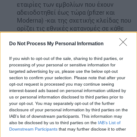
εταιρίες των εμβολίων που έχουν
αδειοδοτηθεί έως τώρα (pfizer και
Moderna) -και της σχετικής κλείδας που
ορίζει τις εθνικές κατανομές σε κάθε
κράτος μέλος-, έχουν προγραμματιστεί
να παραδοθούν για τον Ιανουάριο
Do Not Process My Personal Information
συνολικά 424.624 δόσεις δηλαδή
If you wish to opt-out of the sale, sharing to third parties, or
212.312 εμβόλια. Ο αριθμός αυτός
processing of your personal or sensitive information for
διατίθεται σύμφωνα με τις υποδείξεις
targeted advertising by us, please use the below opt-out
της εθνικής επιτροπής εμβολιασμού στο
section to confirm your selection. Please note that after your
υγειονομικό προσωπικό δημοσίων-
opt-out request is processed you may continue seeing
ιδιωτικών νοσοκομείων και σε ιδιώτες
interest-based ads based on personal information utilized by
us or personal information disclosed to third parties prior to
γιατρούς, σε φιλοξενούμενους και
your opt-out. You may separately opt-out of the further
εργαζόμενους σε δομές φροντίδας
disclosure of your personal information by third parties on the
ηλικιωμένων και χρονίως πασχόντων
IAB’s list of downstream participants. This information may
και σε ηλικιωμένους άνω των 85 ετών.
also be disclosed by us to third parties on the
IAB’s List of
Downstream Participants
that may further disclose it to other
όχι, η δυνατότητα εμβολιασμού δεν θα
third parties.