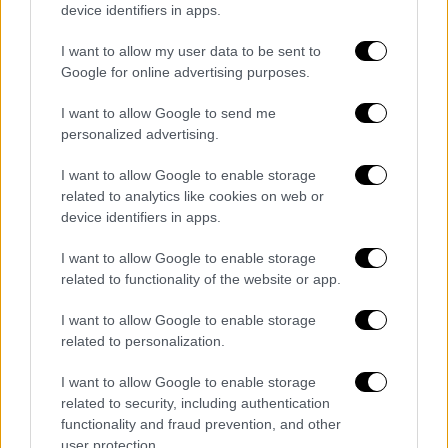
σταδιακά και όχι όλες μαζί διότι
device identifiers in apps.
συσχετίζονται υποχρεωτικά α) με το
διαθέσιμο αριθμό εμβολίων που έχουμε
I want to allow my user data to be sent to
Google for online advertising purposes.
παραλάβει (τι νόημα θα είχε να
αναπτύξουμε όλες τις γραμμές
I want to allow Google to send me
εμβολιασμού του τελικού πλάνου
personalized advertising.
εμβολιασμού όταν δεν διαθέτουμε τα
I want to allow Google to enable storage
αντίστοιχα εμβόλια άραγε;) β) την
related to analytics like cookies on web or
ανάγκη εκπαίδευσης του προσωπικού
device identifiers in apps.
που διενεργεί τους εμβολιασμούς
χρησιμοποιώντας ψηφιακά εργαλεία και
I want to allow Google to enable storage
related to functionality of the website or app.
διαδικασίες καταχώρισης που
εφαρμόζονται για πρώτη φορά και γ) την
I want to allow Google to enable storage
προσεκτική δοκιμή μιας εξαιρετικά
related to personalization.
συνθέτης εφοδιαστικής αλυσίδας
I want to allow Google to enable storage
διανομής των φιαλιδίων του εμβολίου
related to security, including authentication
υπό πολύ αυστηρές προδιαγραφές
functionality and fraud prevention, and other
αποθήκευσης, ψύξης και μεταφοράς από
user protection.