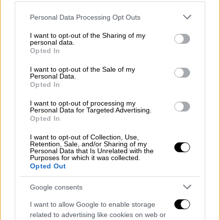
παραμείνει στις ~8.000/ημερησίως
καθόλη τη διάρκεια του 2021, όπως
Please note that this website/app uses one or more Google
Personal Data Processing Opt Outs
services and may gather and store information including but
διάφοροι καλόπιστα (ή όχι) υπέθεσαν ή
not limited to your visit or usage behaviour. You may click to
I want to opt-out of the Sharing of my
φοβήθηκαν. Ξεκινήσαμε από μερικές
personal data.
grant or deny consent to Google and its third-party tags to
Opted In
εκατοντάδες εμβόλια την ημέρα την
use your data for below specified purposes in below Google
πρώτη εβδομάδα, ανεβήκαμε στις
consent section.
I want to opt-out of the Sale of my
Personal Data.
5.000+ στις 4/1, χθες υπερβήκαμε τις
Opted In
8.000 και από 20/1 που τα εμβολιαστικά
I want to opt-out of processing my
κέντρα θα φτάσουν τα 189 με 367
Personal Data for Targeted Advertising.
εμβολιαστικές γραμμές, θα φτάσουμε τα
Opted In
17.500 εμβόλια ημερησίως (~48
I want to opt-out of Collection, Use,
εμβόλια/ημερησίως/εμβολιαστική
Retention, Sale, and/or Sharing of my
Personal Data that Is Unrelated with the
γραμμή) για τον υπόλοιπο Ιανουάριο με
Purposes for which it was collected.
Opted Out
στόχο την εξάντληση της πλειονότητας
των διαθεσίμων εμβολίων του πρώτου
Google consents
μήνα.
I want to allow Google to enable storage
Οι γραμμές εμβολιασμού αναπτύσσονται
related to advertising like cookies on web or