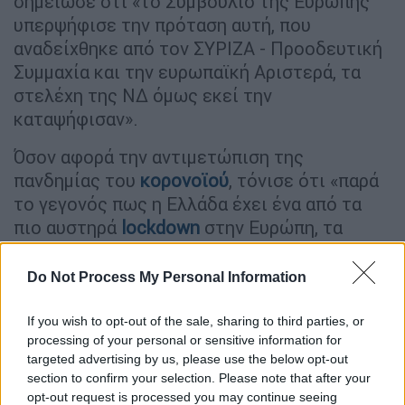
σημείωσε ότι «το Συμβούλιο της Ευρώπης
υπερψήφισε την πρόταση αυτή, που
αναδείχθηκε από τον ΣΥΡΙΖΑ - Προοδευτική
Συμμαχία και την ευρωπαϊκή Αριστερά, τα
στελέχη της ΝΔ όμως εκεί την
καταψήφισαν».
Όσον αφορά την αντιμετώπιση της
πανδημίας του
κορονοϊού
, τόνισε ότι «παρά
το γεγονός πως η Ελλάδα έχει ένα από τα
πιο αυστηρά
lockdown
στην Ευρώπη, τα
κρούσματα
συνεχώς ανεβαίνουν και αυτό
γιατί η κυβέρνηση δεν παίρνει τα κατάλληλα
Do Not Process My Personal Information
μέτρα». «Στα
Μέσα Μαζικής Μεταφοράς
και
στους χώρους εργασίας, η κατάσταση είναι
If you wish to opt-out of the sale, sharing to third parties, or
processing of your personal or sensitive information for
πάρα πολύ άσχημη», ανέφερε,
targeted advertising by us, please use the below opt-out
επισημαίνοντας ότι «ήδη από το Σεπτέμβρη
section to confirm your selection. Please note that after your
– όταν εντοπίζονταν μόνο σε ένα χώρο
opt-out request is processed you may continue seeing