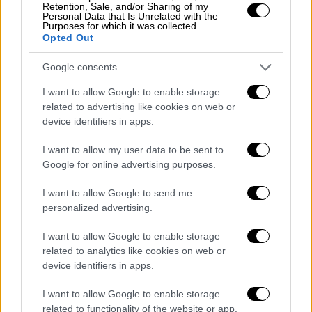
«Χρειάζεται ακόμα να ενισχυθεί η
Retention, Sale, and/or Sharing of my
Personal Data that Is Unrelated with the
Πρωτοβάθμια Φροντίδα Υγείας και να
Purposes for which it was collected.
Opted Out
εμπλακεί πιο ενεργά στην αντιμετώπιση της
νόσησης από κορονοϊό που δεν χρειάζεται
Google consents
νοσηλεία», υπογράμμισε, επισημαίνοντας ότι
I want to allow Google to enable storage
«τώρα που τα νοσοκομεία της Αττικής είναι
related to advertising like cookies on web or
“στο κόκκινο”, δεν μπορεί να συνεχίζει η
device identifiers in apps.
κυβέρνηση να μην επιτάσσει τις ιδιωτικές
I want to allow my user data to be sent to
κλινικές». «Έτσι, το δημόσιο σύστημα υγείας
Google for online advertising purposes.
πιέζεται στο έπακρο και γίνεται
μονοθεματικό», πρόσθεσε ο Νάσος
I want to allow Google to send me
Ηλιόπουλος.
personalized advertising.
«Η προστασία της ανθρώπινης ζωής, όμως,
I want to allow Google to enable storage
related to analytics like cookies on web or
εκτός από το υγειονομικό σκέλος, έχει και
device identifiers in apps.
το σκέλος της οικονομικής επιβίωσης»,
τόνισε. «Το 2020 η Ελλάδα κατέγραψε τη
I want to allow Google to enable storage
δεύτερη χειρότερη ύφεση στην ευρωζώνη
related to functionality of the website or app.