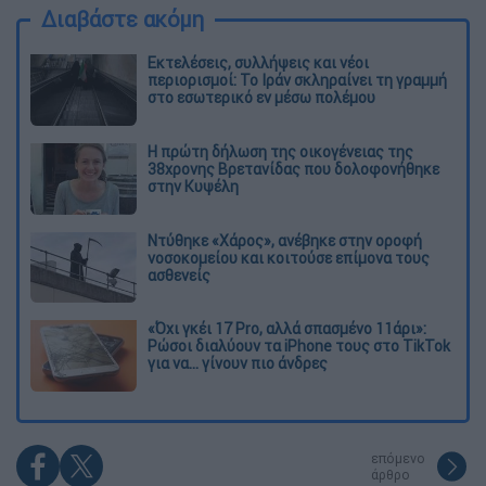
Διαβάστε ακόμη
Εκτελέσεις, συλλήψεις και νέοι
περιορισμοί: Το Ιράν σκληραίνει τη γραμμή
στο εσωτερικό εν μέσω πολέμου
Η πρώτη δήλωση της οικογένειας της
38χρονης Βρετανίδας που δολοφονήθηκε
στην Κυψέλη
Ντύθηκε «Χάρος», ανέβηκε στην οροφή
νοσοκομείου και κοιτούσε επίμονα τους
ασθενείς
«Όχι γκέι 17 Pro, αλλά σπασμένο 11άρι»:
Ρώσοι διαλύουν τα iPhone τους στο TikTok
για να... γίνουν πιο άνδρες
επόμενο
άρθρο