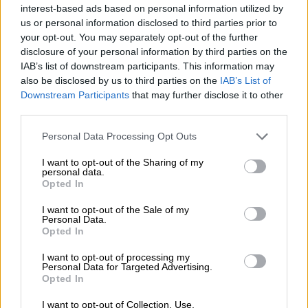
εργασίας στη Βόρεια Ελλάδα 191 κρούσματα
interest-based ads based on personal information utilized by
us or personal information disclosed to third parties prior to
- λέγαμε ότι η επιθεώρηση εργασίας έπρεπε
your opt-out. You may separately opt-out of the further
να αναλάβει δράση αλλά αυτή τη στιγμή η
disclosure of your personal information by third parties on the
επιθεώρηση παραμένει ουσιαστικά
IAB’s list of downstream participants. This information may
διαλυμένη». «Όμως και στα Μέσα Μαζικής
also be disclosed by us to third parties on the
IAB’s List of
Μεταφοράς η κατάσταση, στην Αθήνα και την
Downstream Participants
that may further disclose it to other
third parties.
Αττική για παράδειγμα, είναι πάρα πολύ
άσχημη», πρόσθεσε.
Please note that this website/app uses one or more Google
Personal Data Processing Opt Outs
services and may gather and store information including but
«Παρά το ότι είμαστε ένα χρόνο μέσα στην
not limited to your visit or usage behaviour. You may click to
I want to opt-out of the Sharing of my
personal data.
grant or deny consent to Google and its third-party tags to
πανδημία,
η κυβέρνηση συνεχίζει να μη
Opted In
use your data for below specified purposes in below Google
συνταγογραφεί τα τεστ
, αναγκάζοντας έναν
consent section.
I want to opt-out of the Sale of my
εργαζόμενο των 700 ευρώ να πληρώνει 80
Personal Data.
ευρώ για να κάνει το τεστ, την ίδια στιγμή
Opted In
βέβαια που εφόσον βγει θετικός και μείνει
I want to opt-out of processing my
σε καραντίνα, θα πρέπει μετά για ένα μήνα να
Personal Data for Targeted Advertising.
Opted In
δουλεύει απλήρωτες υπερωρίες», συνέχισε.
I want to opt-out of Collection, Use,