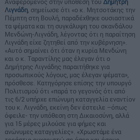
Αναφερόμενος στην υπόθεση του
Δημήτρη
Λιγνάδη
, σημείωσε ότι «ο κ. Μητσοτάκης την
Πέμπτη στη Βουλή, παραδέχθηκε ουσιαστικά
τα ψέματα και τη συγκάλυψη του σκανδάλου
Μενδώνη-Λιγνάδη, λέγοντας ότι η παραίτηση
Λιγνάδη είχε ζητηθεί από την κυβέρνηση».
«Αυτό σημαίνει ότι όταν η κυρία Μενδώνη
και ο κ. Ταραντίλης μας έλεγαν ότι ο
Δημήτρης Λιγνάδης παραιτήθηκε για
προσωπικούς λόγους, μας έλεγαν ψέματα»,
πρόσθεσε. Κατηγόρησε επίσης την υπουργό
Πολιτισμού ότι «παρά το γεγονός ότι από
τις 6/2 υπήρχε επώνυμη καταγγελία εναντίον
του κ. Λιγνάδη, εκείνη δεν έστειλε –όπως
όφειλε- την υπόθεση στη Δικαιοσύνη, αλλά
για 15 μέρες μιλούσε για φήμες και
ανώνυμες καταγγελίες». «Χρωστάμε ένα
τεράστιο ευχαριστώ σε όσες και όσους