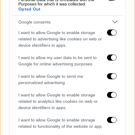
την ακρίβεια, οι γιατροί στο Νοσοκομείο
Purposes for which it was collected.
έχουν την ευθύνη να επέμβουν και να του
Opted Out
σώσουν την ζωή. Το Ευρωπαϊκό Δικαστήριο
Google consents
έχει αποφανθεί ότι η αναγκαστική σίτιση
είναι βασανιστήριο μόνον όταν δεν
I want to allow Google to enable storage
κινδυνεύει η ζωή του ατόμου. Αντιθέτως,
related to advertising like cookies on web or
device identifiers in apps.
όταν υφίσταται κίνδυνος για την ζωή του,
τότε είναι επιβεβλημένη ιατρική πράξη.
I want to allow my user data to be sent to
Google for online advertising purposes.
Εχει εκδοθεί εισαγγελική παραγγελία, γι’
αυτό και οι γιατροί που τον παρακολουθούν
I want to allow Google to send me
είναι υπεύθυνοι για τη ζωή του, όχι η
personalized advertising.
Κυβέρνηση. Η Κυβέρνηση σωστά δεν
I want to allow Google to enable storage
ξεχωρίζει κρατούμενους. Για όλους ισχύουν
related to analytics like cookies on web or
τα ίδια δικαιώματα ως οι νόμοι ορίζουν και
device identifiers in apps.
δεν υπάρχει καμία διάθεση εκδίκησης του
I want to allow Google to enable storage
Κουφοντίνα
, αλλά και κανένας φόβος σε
related to functionality of the website or app.
όσους απειλούν την Δημοκρατία εξ’