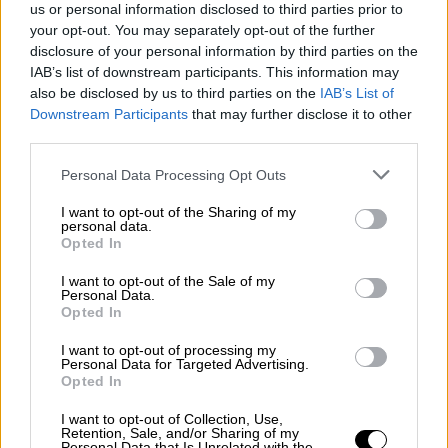
us or personal information disclosed to third parties prior to
δικαίωμα του, υπάρχει νόμιμος τρόπος να το
your opt-out. You may separately opt-out of the further
διεκδικήσει. Αν ο ίδιος επιλέγει τώρα να
disclosure of your personal information by third parties on the
εκβιάσει το Κράτος, υπολογίζοντας α) στο
IAB’s list of downstream participants. This information may
συναίσθημα των ανθρώπων που θα βλέπουν
also be disclosed by us to third parties on the
IAB’s List of
Downstream Participants
that may further disclose it to other
έναν συνάνθρωπο τους να υποφέρει, ή β)
third parties.
στον πολιτικό εκβιασμό που θα υποστεί η
Κυβέρνηση υπό τον φόβο επεισοδίων (ήδη
Please note that this website/app uses one or more Google
Personal Data Processing Opt Outs
services and may gather and store information including but
γίνονται) ή νέων τρομοκρατικών
not limited to your visit or usage behaviour. You may click to
I want to opt-out of the Sharing of my
κτυπημάτων από ομοϊδεάτες του, γιατί αυτό
personal data.
grant or deny consent to Google and its third-party tags to
Opted In
πρέπει να γίνει δεκτό από την Κυβέρνηση;
use your data for below specified purposes in below Google
Δηλαδή το Κράτος θα υποχωρήσει από Φόβο;
consent section.
I want to opt-out of the Sale of my
Personal Data.
ή
Opted In
Η Κυβέρνηση για το πολιτικό κόστος; Αυτά
I want to opt-out of processing my
Personal Data for Targeted Advertising.
δεν είναι δυνατόν να γίνουν δεκτά. Κανένας
Opted In
μας δεν θέλει να πεθάνει ο
Κουφοντίνας
,
ούτε και κανένας άλλος κρατούμενος. Για
I want to opt-out of Collection, Use,
Retention, Sale, and/or Sharing of my
Personal Data that Is Unrelated with the