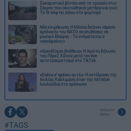
Σοκαριστικό βίντεο από το τροχαίο στις
Σέρρες που σκοτώθηκαν μητέρα και γιος:
Το ΙΧ πέφτει πάνω στο φορτηγό
Νέα κλιμάκωση: Η Μόσχα δείχνει «άμεση
εμπλοκή» του ΝΑΤΟ σε επιθέσεις σε
ρωσικό έδαφος - Τα ονόματα και ο
«εγκέφαλος»
«Χρειάζομαι βοήθεια»: Η πρώτη δήλωση
του Πέρεζ Χίλτον μετά τον live
αυτοτραυματισμό στο TikTok
«Εσένα σ’ αρέσει αυτό;»: Η αντίδραση της
Ιουλίας Καλλιμάνη όταν της πέταξαν
λουλούδια στο πρόσωπο
επόμενο
άρθρο
#TAGS