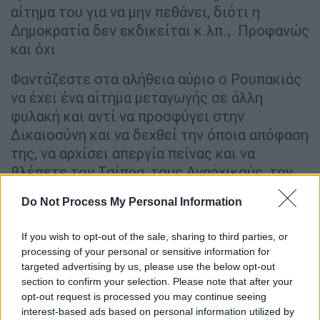
αίτημα του για να μην πεθάνει, διότι η
Δημοκρατία δεν εκδικείται κ.λπ.; Προφανώς
και όχι.
Φαντάζεστε στα αλήθεια αύριο ο Ρουπακιάς
να έχει ένα αίτημα μεταγωγής σε άλλη
φυλακή και αντί να προσφύγει στην
Δικαιοσύνη και να δεχθεί την όποια απόφαση
της, να αρχίσει απεργία πείνας και να
βλέπετε τον Τσίπρα, τους Αναρχικούς, τον
Μαλέλη κ.λπ. να ζητούν από την Κυβέρνηση
Do Not Process My Personal Information
να παρέμβει, ώστε να γίνει δεκτό το αίτημα
του ώστε να μην πεθάνει; Άρα η Δημοκρατία
If you wish to opt-out of the sale, sharing to third parties, or
ούτε εκδικείται, ούτε τίποτε. Απλώς έχει
processing of your personal or sensitive information for
κανόνες και διαδικασίες, που ισχύουν και
targeted advertising by us, please use the below opt-out
πρέπει να ισχύουν για όλους.
section to confirm your selection. Please note that after your
opt-out request is processed you may continue seeing
Αν ο
Κουφοντίνας
έχει μία άποψη για ένα
interest-based ads based on personal information utilized by