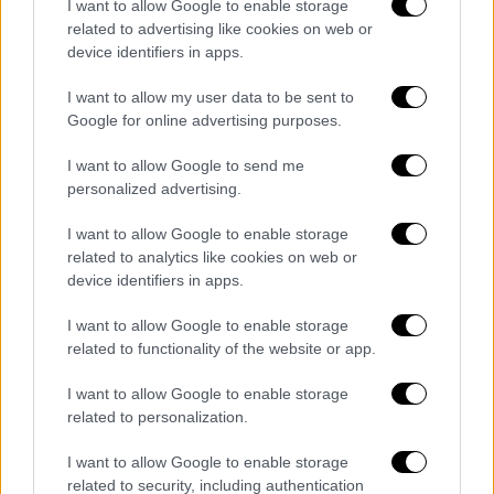
I want to allow Google to enable storage
related to advertising like cookies on web or
Διαβάστε επίσης:
Koρυφαίος τουριστικός
device identifiers in apps.
προορισμός για την Αυστρία η χώρα μας
παρά τον κορονοϊό
I want to allow my user data to be sent to
Google for online advertising purposes.
Επισήμανε παράλληλα ότι «η Α΄
I want to allow Google to send me
Εθνοσυνέλευση της Επιδαύρου αποτελεί μια
personalized advertising.
σπουδαία παρακαταθήκη για όλους μας. Μας
θυμίζει αυτά που μας συνέχουν και μας
I want to allow Google to enable storage
ενώνουν» και σημείωσε: «Επιστρέφοντας, με
related to analytics like cookies on web or
device identifiers in apps.
αφορμή τα 200 χρόνια από τον ελληνική
Επανάσταση, στους γενέθλιους τόπους της
I want to allow Google to enable storage
σύγχρονης ιστορίας μας, αναδεικνύουμε τις
related to functionality of the website or app.
θεμελιώδεις αξίες της κοινωνικής και
I want to allow Google to enable storage
πολιτικής μας συμβίωσης».
related to personalization.
Η κυρία
Σακελλαροπούλου
παρακολούθησε
I want to allow Google to enable storage
την επίσημη δοξολογία στον Ιερό Ναό της
related to security, including authentication