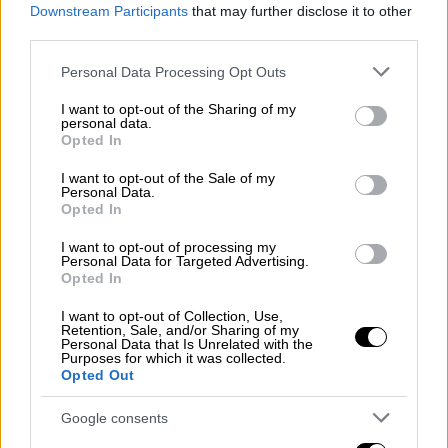
αντιπροσώπευση, η διάκριση των εξουσιών
Downstream Participants
that may further disclose it to other
third parties.
και τα δικαιώματα, θεμελιώθηκε το
σύγχρονο ελληνικό κράτος».
Please note that this website/app uses one or more Google
Personal Data Processing Opt Outs
services and may gather and store information including but
Από τη Νέα Επίδαυρο, όπου παρέστη στον
not limited to your visit or usage behaviour. You may click to
I want to opt-out of the Sharing of my
personal data.
εορτασμό για την 199η επέτειο της Α΄
grant or deny consent to Google and its third-party tags to
Opted In
use your data for below specified purposes in below Google
Εθνικής Συνέλευσης των Ελλήνων, η
consent section.
I want to opt-out of the Sale of my
Πρόεδρος της Δημοκρατίας τόνισε:
Personal Data.
«Βρισκόμαστε σήμερα εδώ για να τιμήσουμε
Opted In
ένα κορυφαίο γεγονός της Ελληνικής
I want to opt-out of processing my
Επανάστασης και της πολιτικής
Personal Data for Targeted Advertising.
Opted In
συγκρότησης του Έθνους μας. Η Α΄
Εθνοσυνέλευση της Επιδαύρου συνέταξε και
I want to opt-out of Collection, Use,
Retention, Sale, and/or Sharing of my
ψήφισε, τον Ιανουάριο του 1822, τη
Personal Data that Is Unrelated with the
Purposes for which it was collected.
Διακήρυξη της Ανεξαρτησίας και το “
Opted Out
Προσωρινόν Πολίτευμα της Ελλάδος”, που
αποτελεί το πρώτο Σύνταγμα της χώρας
Google consents
μας».