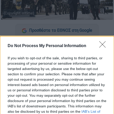
(Copyright: Intime)
Προσθέστε το ΕΘΝΟΣ στη Google
Κορυφαίο γεγονός της
Ελληνικής
Do Not Process My Personal Information
Επανάστασης
και της πολιτικής
συγκρότησης του Έθνους μας χαρακτήρισε η
If you wish to opt-out of the sale, sharing to third parties, or
Πρόεδρος της Δημοκρατίας
Κατερίνα
processing of your personal or sensitive information for
targeted advertising by us, please use the below opt-out
Σακελλαροπούλου
την Α΄ Εθνοσυνέλευση της
section to confirm your selection. Please note that after your
Επιδαύρου
, υπογραμμίζοντας ότι «το
opt-out request is processed you may continue seeing
Σύνταγμα της Επιδαύρου, δημοκρατικό και
interest-based ads based on personal information utilized by
φιλελεύθερο, δεν εκφράζει μόνο τον αγώνα
us or personal information disclosed to third parties prior to
your opt-out. You may separately opt-out of the further
για την ανεξαρτησία, αλλά και το αίτημα για
disclosure of your personal information by third parties on the
πολιτική ελευθερία» και προσθέτοντας ότι
IAB’s list of downstream participants. This information may
«στις νεωτερικές του αρχές, όπως η
also be disclosed by us to third parties on the
IAB’s List of