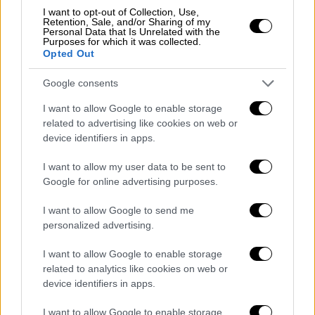
I want to opt-out of Collection, Use,
όσους βρίσκονταν στο χώρο. Εκείνος
Retention, Sale, and/or Sharing of my
Personal Data that Is Unrelated with the
επέδειξε τη βουλευτική του ταυτότητα
Purposes for which it was collected.
τονίζοντας ότι η συνάντηση γίνεται στο
Opted Out
πλαίσιο της κοινοβουλευτικής του
Google consents
δραστηριότητας, ωστόσο τα μέλη του
κλιμακίου δεν πείστηκαν. Παράλληλα ο
I want to allow Google to enable storage
related to advertising like cookies on web or
βουλευτής της
Νέας Δημοκρατίας
device identifiers in apps.
υποστηρίζει ότι τόσο ο ίδιος όσο και ο
δημοσιογράφος τηρούσαν τα μέτρα
I want to allow my user data to be sent to
προστασίας ενώ φορούσαν μάσκα καθ' όλη
Google for online advertising purposes.
τη διάρκεια της συνάντησης.
I want to allow Google to send me
personalized advertising.
I want to allow Google to enable storage
related to analytics like cookies on web or
device identifiers in apps.
I want to allow Google to enable storage