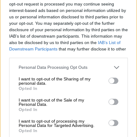
opt-out request is processed you may continue seeing
Δημοκρατίας, Γιάννη Μπούγα, κατά τη
interest-based ads based on personal information utilized by
διάρκεια ελέγχου για την εφαρμογή των
us or personal information disclosed to third parties prior to
περιοριστικών μέτρων προστασίας από την
your opt-out. You may separately opt-out of the further
disclosure of your personal information by third parties on the
πανδημία, την 3η Μαρτίου 2021, παραβίασε
IAB’s list of downstream participants. This information may
τα μέτρα. Ο κ.
Χρυσομάλλης
υποστηρίζει
also be disclosed by us to third parties on the
IAB’s List of
πως τηρεί με συνέπεια τα μέτρα για την
Downstream Participants
that may further disclose it to other
πανδημία και συνιστά το ίδιο να κάνουν και
third parties.
οι υπόλοιποι πολίτες. Σύμφωνα με τον ίδιο,
Please note that this website/app uses one or more Google
Personal Data Processing Opt Outs
το βράδυ της Τετάρτης, λίγο μετά τις 9, είχε
services and may gather and store information including but
συνάντηση με δημοσιογράφο για δουλειά σε
not limited to your visit or usage behaviour. You may click to
I want to opt-out of the Sharing of my
personal data.
grant or deny consent to Google and its third-party tags to
ξενοδοχείο, το οποίο λειτουργεί νόμιμα.
Opted In
use your data for below specified purposes in below Google
consent section.
Διαβάστε επίσης
: Βουλευτής Νέας
I want to opt-out of the Sale of my
Personal Data.
Δημοκρατίας «έσπασε» τα μέτρα: Η
Opted In
συνάντησή του και το πρόστιμο
I want to opt-out of processing my
Personal Data for Targeted Advertising.
Στο ξενοδοχείο έφτασε για έλεγχο μεικτό
Opted In
κλιμάκιο το οποίο επέβαλε πρόστιμα σε