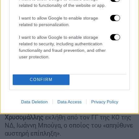
related to functionality of the website or app.
I want to allow Google to enable storage
related to personalization.
I want to allow Google to enable storage
Η ανακοίνωση της Νέας Δημοκρατίας
related to security, including authentication
για τον Μίλτο Χρυσομάλλη
functionality and fraud prevention, and other
user protection.
Την παραβίαση των μέτρων περιορισμού της
διασποράς του
κορονοϊού
γνωστοποίησε με
ανακοίνωσή του το γραφείο του γενικού
CONFIRM
γραμματέα της κοινοβουλευτικής ομάδας
της
Νέας Δημοκρατίας.
Data Deletion
Data Access
Privacy Policy
Σύμφωνα με την ανακοίνωση ο κ.
Χρυσομάλλης
εκλήθη από τον ΓΓ της ΚΟ της
ΝΔ, Ιωάννη Μπούγα, ο οποίος του «απηύθυνε
αυστηρή επίπληξη».