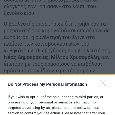
ελεγκτές τον «έπιασαν» στο λόμπι του
ξενοδοχείου.
Ο βουλευτής υποστήριξε ότι τηρήθηκαν τα
μέτρα κατά του κορονοϊού και επεσήμανε σε
αυτούς ότι η συνάντησή του έγινε στο
πλαίσιο των κοινοβουλευτικών του
καθηκόντων. Οι εξηγήσεις του βουλευτή της
Nέας Δημοκρατίας, Μίλτου Χρυσομάλλη,
δεν
έπεισαν, με τους αρμόδιους να επιβάλουν
πρόστιμο στον ίδιο για μη τήρηση των
μέτρων.
Do Not Process My Personal Information
Πάντως, ο βουλευτής
θα πληρώσει το
πρόστιμο
, αλλά επιμένει ότι δεν παραβίασε
If you wish to opt-out of the sale, sharing to third parties, or
τα
νέα μέτρα
που επέβαλε η κυβέρνηση για
processing of your personal or sensitive information for
την προστασία από τον
κορονοϊό
.
targeted advertising by us, please use the below opt-out
section to confirm your selection. Please note that after your
Σύμφωνα με τον γραμματέα της ΚΟ της Νέας