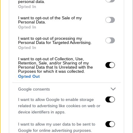
γίνει Μπέργκαμο και ταυτόχρονα αντιδρά σε
personal data.
grant or deny consent to Google and its third-party tags to
Opted In
οποιαδήποτε απόφαση λαμβάνει η
use your data for below specified purposes in below Google
κυβέρνηση για τον περιορισμό της
consent section.
I want to opt-out of the Sale of my
Personal Data.
πανδημίας, ο άτυπος σύμβουλος του κ.
Opted In
Τσίπρα για θέματα Υγείας, Γρηγόρης
I want to opt-out of processing my
Γεροτζιάφας, ανάμεσα σε διάφορα άλλα
Personal Data for Targeted Advertising.
παραληρηματικά, καλεί με ανάρτησή του στα
Opted In
μέσα κοινωνικής δικτύωσης τον κόσμο της
I want to opt-out of Collection, Use,
Αριστεράς
«να βγει από τον λήθαργο και τον
Retention, Sale, and/or Sharing of my
Personal Data that Is Unrelated with the
φόβο της πανδημίας» και «να προκαλέσει
Purposes for which it was collected.
Opted Out
λαϊκές κινητοποιήσεις τώρα».
Google consents
Διαβάστε επίσης:
Κορονοϊός: Στο
νοσοκομείο ο βουλευτής της Νέας
I want to allow Google to enable storage
Δημοκρατίας Δημήτρης Μαρκόπουλος
related to advertising like cookies on web or
device identifiers in apps.
Η ΝΔ προσθέτει ότι ο κ. Γεροτζιάφας, που
I want to allow my user data to be sent to
είχε προ ημερών περίοπτη θέση στην
Google for online advertising purposes.