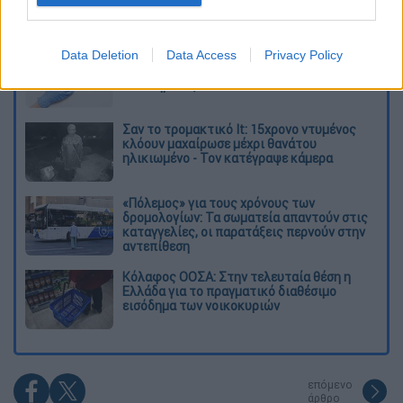
Διαβάστε ακόμη
Data Deletion
Data Access
Privacy Policy
Δημιούργησαν με AI νέους ιούς μέσα σε
λίγες ώρες - Γιατί προβληματίζονται οι
επιστήμονες
Σαν το τρομακτικό It: 15χρονο ντυμένος
κλόουν μαχαίρωσε μέχρι θανάτου
ηλικιωμένο - Τον κατέγραψε κάμερα
«Πόλεμος» για τους χρόνους των
δρομολογίων: Τα σωματεία απαντούν στις
καταγγελίες, οι παρατάξεις περνούν στην
αντεπίθεση
Κόλαφος ΟΟΣΑ: Στην τελευταία θέση η
Ελλάδα για το πραγματικό διαθέσιμο
εισόδημα των νοικοκυριών
επόμενο
άρθρο