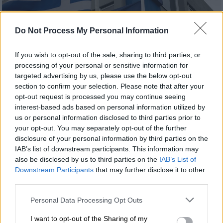
Do Not Process My Personal Information
If you wish to opt-out of the sale, sharing to third parties, or
(Eurokinissi)
processing of your personal or sensitive information for
targeted advertising by us, please use the below opt-out
section to confirm your selection. Please note that after your
opt-out request is processed you may continue seeing
Προσθέστε το ΕΘΝΟΣ στη Google
interest-based ads based on personal information utilized by
us or personal information disclosed to third parties prior to
Τις δηλώσεις του άτυπου Συμβούλου του
your opt-out. You may separately opt-out of the further
Αλέξη Τσίπρα σε θέματα Υγείας, Γρηγόρη
disclosure of your personal information by third parties on the
IAB’s list of downstream participants. This information may
Γεροτζιάφα φέρνει στην επιφάνεια η
Νέα
also be disclosed by us to third parties on the
IAB’s List of
Δημοκρατία
, μέσω ανακοίνωσής της.
Downstream Participants
that may further disclose it to other
third parties.
Συγκεκριμένα, σύμφωνα με το κυβερνών
κόμμα, «την ώρα που ο
ΣΥΡΙΖΑ
Please note that this website/app uses one or more Google
Personal Data Processing Opt Outs
services and may gather and store information including but
επαναλαμβάνει μονότονα ότι η Αττική θα
not limited to your visit or usage behaviour. You may click to
I want to opt-out of the Sharing of my