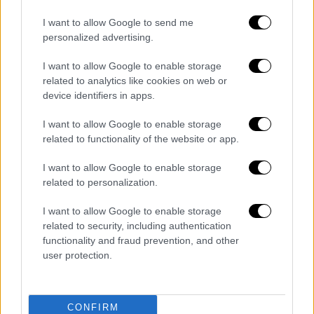
εκδήλωση
του ΣΥΡΙΖΑ για το «νέο ΕΣΥ» και
τη διαχείριση της πανδημίας στην Ελλάδα
I want to allow Google to send me
καλεί σε τον κόσμο στον δρόμο, «λες και η
personalized advertising.
πανδημία είναι λήθαργος κι όχι
I want to allow Google to enable storage
πραγματικότητα».
related to analytics like cookies on web or
device identifiers in apps.
«Η ελάχιστη συνεισφορά του ΣΥΡΙΖΑ και των
στελεχών του στην κοινή προσπάθεια θα
I want to allow Google to enable storage
ήταν να σταματήσουν να συμβάλλουν στην
related to functionality of the website or app.
μετάδοση του ιού καλώντας σε πορείες και
I want to allow Google to enable storage
να μην επιδίδονται σε ακτιβισμό που
related to personalization.
υπονομεύει τα μέτρα. Αλλά δυστυχώς
I want to allow Google to enable storage
κάνουν ακριβώς το
αντίθετο
», καταλήγει η
related to security, including authentication
ΝΔ στην ανακοίνωσή της.
functionality and fraud prevention, and other
user protection.
Διαβάστε επίσης:
Νέα Σμύρνη: Πυρά από την
αντιπολίτευση στην κυβέρνηση για την
αστυνομική βία
CONFIRM