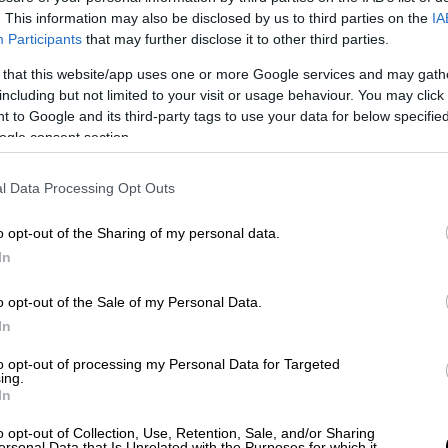
. This information may also be disclosed by us to third parties on the
IA
Participants
that may further disclose it to other third parties.
 that this website/app uses one or more Google services and may gath
 το ΕΘΝΟΣ στη Google
including but not limited to your visit or usage behaviour. You may click 
 to Google and its third-party tags to use your data for below specifi
ogle consent section.
ύν στην Αθήνα οι
διερευνητικές επαφές
κοίνωση του τούρκικου ΥΠΕΞ, ενώ στη
l Data Processing Opt Outs
ακοίνωση από το ΥΠΕΞ της Ελλάδας.
o opt-out of the Sharing of my personal data.
μένο Ιανουάριο, ενώ τότε είχε γίνει γνωστό
In
ητικών επαφών
θα γίνει στην Αθήνα στις
o opt-out of the Sale of my Personal Data.
In
 μας θα γίνει ένας από τους ισχυρότερους
to opt-out of processing my Personal Data for Targeted
ing.
In
ας
κατά τις διερευνητικές επαφές
 την αποστολή να αποχωρεί από το
o opt-out of Collection, Use, Retention, Sale, and/or Sharing
ersonal Data that Is Unrelated with the Purposes for which it