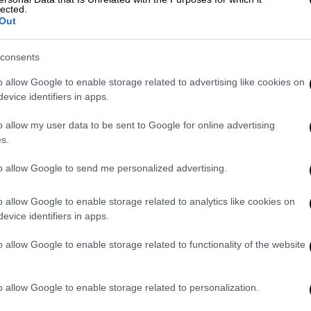
ό την ολοκλήρωση του 61ου γύρου, ο
lected.
λούτ Τσαβούσογλου
είχε μιλήσει για πολύ
Out
 τραπέζι πολλά θέματα, όπως αυτό της
γκρίζες ζώνες, Θράκη, εναέριος χώρος,
consents
 μεταναστευτικό.
o allow Google to enable storage related to advertising like cookies on
evice identifiers in apps.
ς στην Ελλάδα
o allow my user data to be sent to Google for online advertising
φών θα λάβει χώρα στην Αθήνα, στις 16
s.
του και το υπουργείο Εξωτερικών της
to allow Google to send me personalized advertising.
υν με σαφήνεια πως για την Ελλάδα, οι
ητικές. Στις 17 Μαρτίου, σύμφωνα με τις
o allow Google to enable storage related to analytics like cookies on
του υπουργείου Εξωτερικών, πρέσβης
evice identifiers in apps.
κές διαβουλεύσεις στην Αθήνα με τον
βη Σεντάτ Ονάλ.
o allow Google to enable storage related to functionality of the website
εί μεταξύ της Ελλάδας και της Τουρκίας
o allow Google to enable storage related to personalization.
στις οποίες συμμετέχουν αντιπροσωπείες