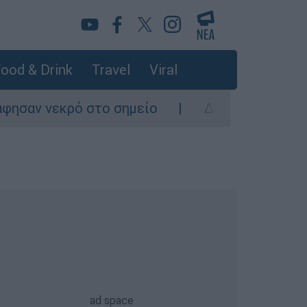
ood & Drink
Travel
Viral
εκρό στο σημείο
Δίωξη για ανθρωποκτονία