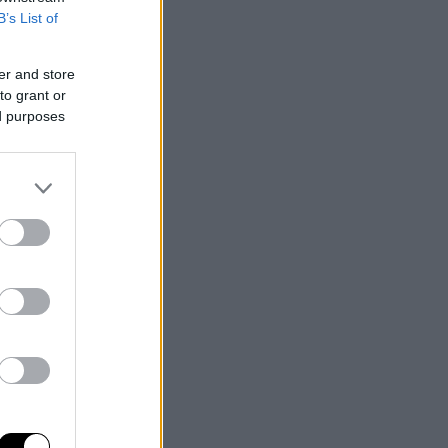
B’s List of
er and store
to grant or
ed purposes