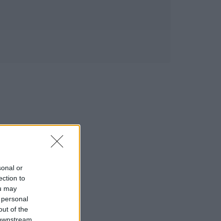
sonal or
ection to
ou may
 personal
out of the
 downstream