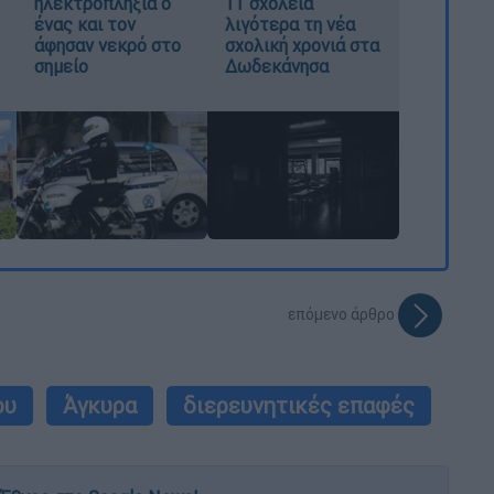
ηλεκτροπληξία ο
11 σχολεία
ένας και τον
λιγότερα τη νέα
άφησαν νεκρό στο
σχολική χρονιά στα
σημείο
Δωδεκάνησα
επόμενο άρθρο
ου
Άγκυρα
διερευνητικές επαφές