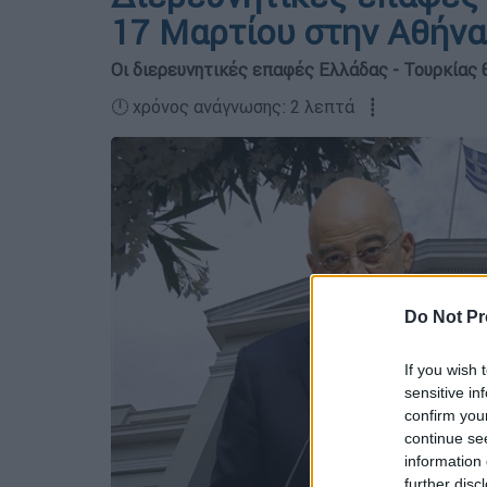
17 Μαρτίου στην Αθήνα
Οι διερευνητικές επαφές Ελλάδας - Τουρκίας θ
🕛 χρόνος ανάγνωσης: 2 λεπτά ┋
Do Not Pr
If you wish 
sensitive in
confirm you
continue se
information 
further disc