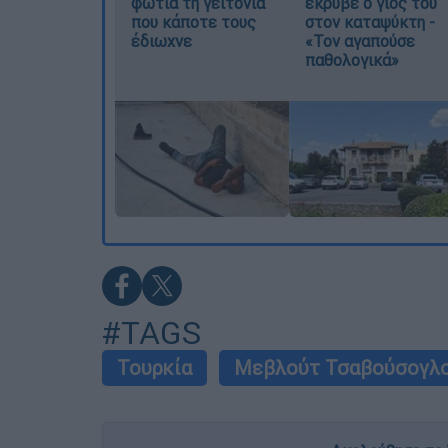
φωτιά τη γειτονιά
έκρυβε ο γιος του
που κάποτε τους
στον καταψύκτη -
έδιωχνε
«Τον αγαπούσε
παθολογικά»
#TAGS
Τουρκία
Μεβλούτ Τσαβούσογλ