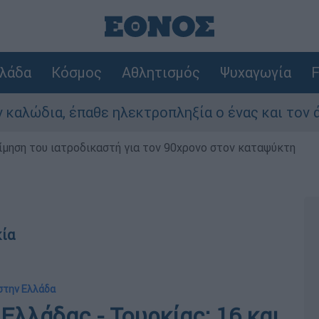
λάδα
Κόσμος
Αθλητισμός
Ψυχαγωγία
F
, έπαθε ηλεκτροπληξία ο ένας και τον άφησαν ν
μηση του ιατροδικαστή για τον 90χρονο στον καταψύκτη
κία
 στην Ελλάδα
λλάδας - Τουρκίας: 16 και