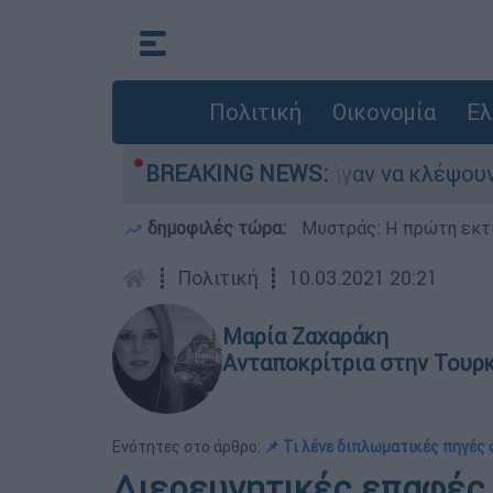
Πολιτική
Οικονομία
Ελ
νε
Άνω Λιόσια: Πήγαν να κλέψουν καλώδια
BREAKING NEWS:
δημοφιλές τώρα:
Μυστράς: Η πρώτη εκτί
┋
Πολιτική
┋
10.03.2021 20:21
Μαρία Ζαχαράκη
Ανταποκρίτρια στην Τουρ
Ενότητες στο άρθρο:
📌 Τι λένε διπλωματικές πηγές
Διερευνητικές επαφές Ε