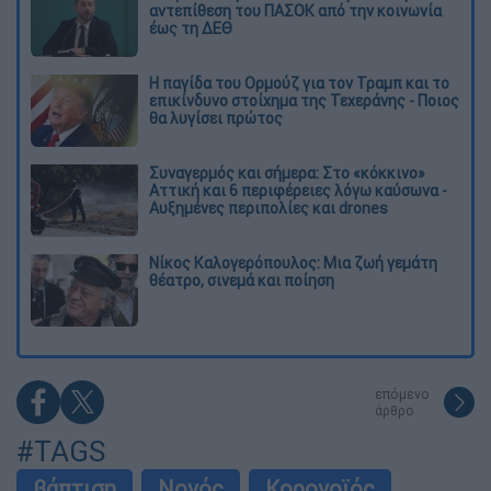
αντεπίθεση του ΠΑΣΟΚ από την κοινωνία
έως τη ΔΕΘ
Η παγίδα του Ορμούζ για τον Τραμπ και το
επικίνδυνο στοίχημα της Τεχεράνης - Ποιος
θα λυγίσει πρώτος
Συναγερμός και σήμερα: Στο «κόκκινο»
Αττική και 6 περιφέρειες λόγω καύσωνα -
Αυξημένες περιπολίες και drones
Νίκος Καλογερόπουλος: Μια ζωή γεμάτη
θέατρο, σινεμά και ποίηση
επόμενο
άρθρο
#TAGS
βάπτιση
Νονός
Κορονοϊός