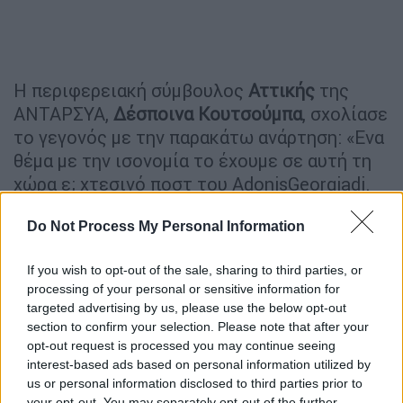
Η περιφερειακή σύμβουλος
Αττικής
της
ΑΝΤΑΡΣΥΑ,
Δέσποινα Κουτσούμπα
, σχολίασε
το γεγονός με την παρακάτω ανάρτηση: «Ενα
θέμα με την ισονομία το έχουμε σε αυτή τη
χώρα ε; χτεσινό ποστ του AdonisGeorgiadi.
Μόνο που σύμφωνα με την ΚΥΑ Δ1α/ΓΠ.
Do Not Process My Personal Information
οικ.14453/5.3.2021 οι βαφτίσεις στην
Αττική
δεν επιτρέπονται. Για τα μέλη της ΝΔ
If you wish to opt-out of the sale, sharing to third parties, or
ισχύει άλλη ΚΥΑ;», με τον Άδωνι Γεωργιάδη
processing of your personal or sensitive information for
να απαντά: «Κυρία Κουτσούμπα θα σας
targeted advertising by us, please use the below opt-out
λυπήσω αλλά για τη συγκεκριμένη βάπτιση η
section to confirm your selection. Please note that after your
οικογένεια για σοβαρούς οικογενειακούς
opt-out request is processed you may continue seeing
interest-based ads based on personal information utilized by
της λόγους έκανε αίτηση και έλαβε άδεια για
us or personal information disclosed to third parties prior to
την πραγματοποίησή της την συγκεκριμένη
your opt-out. You may separately opt-out of the further