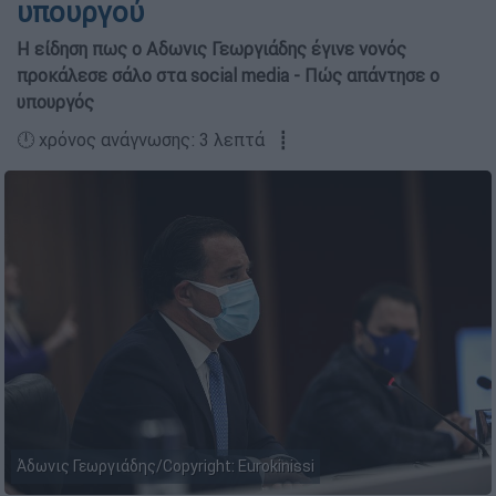
υπουργού
Η είδηση πως ο Αδωνις Γεωργιάδης έγινε νονός
προκάλεσε σάλο στα social media - Πώς απάντησε ο
υπουργός
🕛 χρόνος ανάγνωσης: 3 λεπτά ┋
Άδωνις Γεωργιάδης/Copyright: Eurokinissi