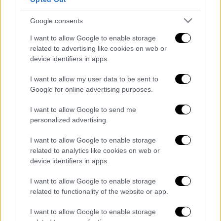
η οικογένεια για σοβαρούς
οικογενειακούς της λόγους έκανε
Google consents
αίτηση και έλαβε άδεια για την
I want to allow Google to enable storage
πραγματοποίηση της την
related to advertising like cookies on web or
συγκεκριμένη μέρα και ώρα. Η άδεια
device identifiers in apps.
έχει ημερομηνία 05/03/2021 και
I want to allow my user data to be sent to
εξεδόθη από την Πολιτική
Google for online advertising purposes.
Προστασία.
I want to allow Google to send me
— Άδωνις Γεωργιάδης
personalized advertising.
(@AdonisGeorgiadi)
March 15, 2021
I want to allow Google to enable storage
related to analytics like cookies on web or
Σε ανάρτηση χρήστη του
twitter
, ο οποίος
device identifiers in apps.
ρωτά εάν μπορεί ο οποιοσδήποτε με
κάποιον τρόπο να πάρει άδεια για βάπτιση ο
I want to allow Google to enable storage
Αδωνις Γεωργιάδης
τον κάλεσε να κάνει
related to functionality of the website or app.
αίτηση στην Πολιτική Προστασία, να
I want to allow Google to enable storage
εξηγήσει τους λόγους και τότε θα