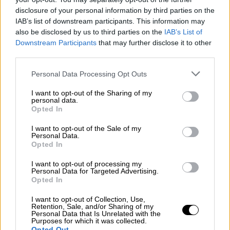
μέρα και ώρα. Η άδεια έχει ημερομηνία
disclosure of your personal information by third parties on the
05/03/2021 και εξεδόθη από την Πολιτική
IAB’s list of downstream participants. This information may
also be disclosed by us to third parties on the
IAB’s List of
Προστασία».
Downstream Participants
that may further disclose it to other
third parties.
Ένα θέμα με την ισονομία το χουμε
σε αυτή τη χώρα ε;
Please note that this website/app uses one or more Google
Personal Data Processing Opt Outs
services and may gather and store information including but
χτεσινό ποστ του
@AdonisGeorgiadi
not limited to your visit or usage behaviour. You may click to
I want to opt-out of the Sharing of my
Μόνο που σύμφωνα με την ΚΥΑ Δ1α/
personal data.
grant or deny consent to Google and its third-party tags to
Opted In
ΓΠ.οικ.14453/5.3.2021 οι βαφτίσεις
use your data for below specified purposes in below Google
στην Αττική δεν επιτρέπονται.
consent section.
I want to opt-out of the Sale of my
Personal Data.
Για τα μέλη της ΝΔ ισχύει άλλη ΚΥΑ;
Opted In
pic.twitter.com/J7pDh40rcv
I want to opt-out of processing my
Personal Data for Targeted Advertising.
— Δέσποινα Κουτσούμπα
Opted In
(@dkutsumba)
March 15, 2021
I want to opt-out of Collection, Use,
Retention, Sale, and/or Sharing of my
Κυρία Κουτσούμπα θα σας λυπηθώ
Personal Data that Is Unrelated with the
Purposes for which it was collected.
αλλά για την συγκεκριμένη βάπτιση
Opted Out