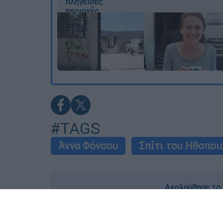
πληγείσες
περιοχές
#TAGS
Άννα Φόνσου
Σπίτι του Ηθοποι
Ακολούθησε το 
Live όλες οι εξελίξεις λεπτό προς