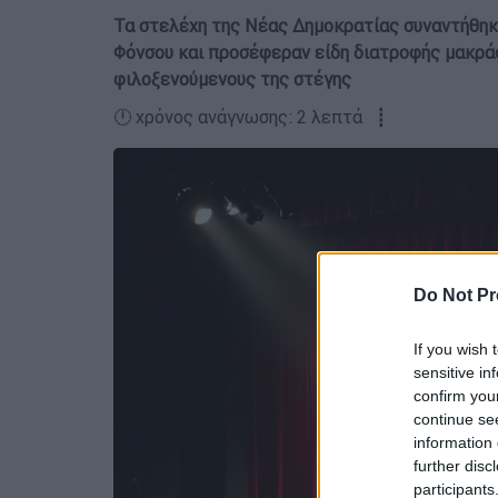
Τα στελέχη της Νέας Δημοκρατίας συναντήθηκα
Φόνσου και προσέφεραν είδη διατροφής μακράς
φιλοξενούμενους της στέγης
🕛 χρόνος ανάγνωσης: 2 λεπτά ┋
Do Not Pr
If you wish 
sensitive in
confirm you
continue se
information 
further disc
participants