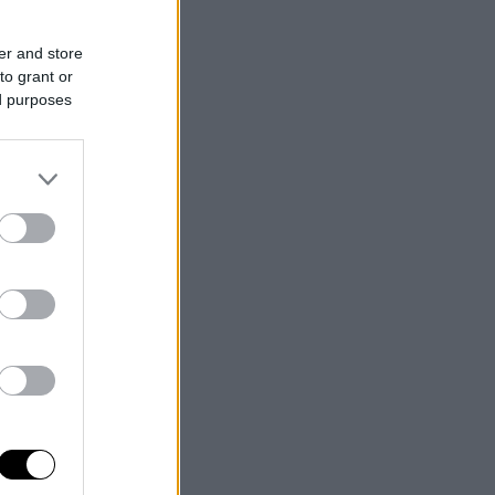
er and store
to grant or
ed purposes