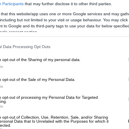
Participants
that may further disclose it to other third parties.
 that this website/app uses one or more Google services and may gath
including but not limited to your visit or usage behaviour. You may click 
 to Google and its third-party tags to use your data for below specifi
ogle consent section.
l Data Processing Opt Outs
o opt-out of the Sharing of my personal data.
In
o opt-out of the Sale of my Personal Data.
 το ΕΘΝΟΣ στη Google
In
to opt-out of processing my Personal Data for Targeted
δόν 25 χρόνια βρίσκεται δίπλα στους
ing.
 αντιπροσωπεία της
Νέας Δημοκρατίας
.
In
 η παροχή στέγης σε
ηθοποιούς
που
o opt-out of Collection, Use, Retention, Sale, and/or Sharing
κατάσταση.
ersonal Data that Is Unrelated with the Purposes for which it
lected.