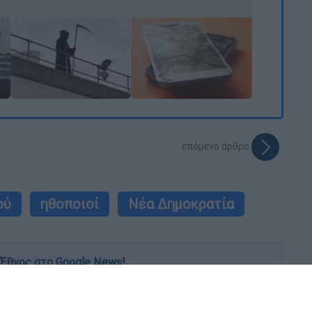
επόμενο άρθρο
ού
ηθοποιοί
Νέα Δημοκρατία
Έθνος στο Google News!
 λεπτό, με την υπογραφή του www.ethnos.gr