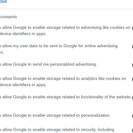
Out
ναντήθηκαν με την ιδρύτρια και πρόεδρο
έφεραν είδη διατροφής μακράς διάρκειας
consents
ιλοξενούμενους της στέγης.
o allow Google to enable storage related to advertising like cookies on
δείχθηκε το πολύ ουσιαστικό έργο που
evice identifiers in apps.
όχι μόνο καλύπτοντας βιοτικές ανάγκες
o allow my user data to be sent to Google for online advertising
ικά αλλά και
προφέροντας τους την
s.
 διοργανώνει, να κάνουν αυτό που αγαπούν
to allow Google to send me personalized advertising.
πής της ΝΔ Γιώργος Στεργίου δήλωσε μετά
o allow Google to enable storage related to analytics like cookies on
τισμού και ειδικότερα οι ηθοποιοί
evice identifiers in apps.
ανδημίας
. Στην πατρίδα μας και παρά τις
o allow Google to enable storage related to functionality of the website
τα χρόνια διαρθρωτικά ζητήματα του
για να συμπαρασταθεί σε χιλιάδες
σια και πλέον εκατομμύρια ευρώ έχουν ήδη
o allow Google to enable storage related to personalization.
ομικές επιπτώσεις. Τώρα σχεδιάζεται με
o allow Google to enable storage related to security, including
ακής έναρξης όλων των καλλιτεχνικών