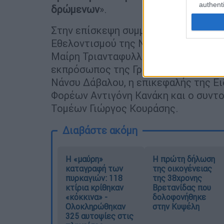
authenti
δρώμενων
».
Στην επίσκεψη συμμετείχαν, επίσης,
Εθελοντισμού της ΝΔ Πίστη Κρυσταλ
Μαίρη Τριανταφυλλοπούλου, το μέλο
εκπρόσωπος της Γραμματείας Εργαζο
Νάνσυ Δάβαλου, η επικεφαλής της Ε
Φορέων Αντιγόνη Κανάκη και ο συντ
Τομέων Γιώργος Κουράσης.
Διαβάστε ακόμη
Η «μαύρη»
Η πρώτη δήλωση
καταγραφή των
της οικογένειας
πυρκαγιών: 118
της 38χρονης
κτίρια κρίθηκαν
Βρετανίδας που
«κόκκινα» -
δολοφονήθηκε
Ολοκληρώθηκαν
στην Κυψέλη
325 αυτοψίες στις