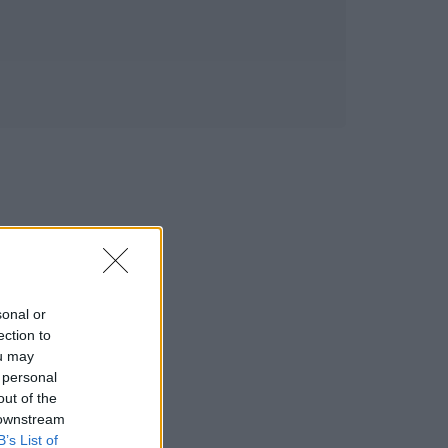
sonal or
ection to
ou may
 personal
out of the
 downstream
B’s List of