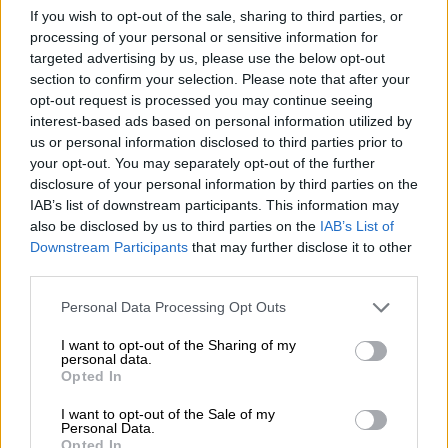
συζύγου του. Η επίθεση σημειώθηκε τα
If you wish to opt-out of the sale, sharing to third parties, or
ξημερώματα της Κυριακής, περίπου στη 1:45.
processing of your personal or sensitive information for
targeted advertising by us, please use the below opt-out
Ο Νίκος Χαρδαλιάς έγραψε χαρακτηριστικά
section to confirm your selection. Please note that after your
στο facebook:
opt-out request is processed you may continue seeing
interest-based ads based on personal information utilized by
«Προς άνανδρα θρασίμια! Από θαύμα δεν
us or personal information disclosed to third parties prior to
καταφέρατε να έχετε νεκρό! Στο 2:08 από το
your opt-out. You may separately opt-out of the further
παρακάτω βιντεάκι από τις κάμερες
disclosure of your personal information by third parties on the
ασφαλείας, ένας περαστικός βλέπει τη
IAB’s list of downstream participants. This information may
also be disclosed by us to third parties on the
IAB’s List of
φωτιά, σταματάει με το αυτοκίνητό του,
Downstream Participants
that may further disclose it to other
κατεβαίνει με ένα μπουκάλι νερό και
third parties.
πλησιάζει να τη σβήσει ή έστω να την
Please note that this website/app uses one or more Google
Personal Data Processing Opt Outs
περιορίσει. Οπότε και εκρήγνυται ο πρώτος
services and may gather and store information including but
μηχανισμός ! Δύο βήματα παραπάνω να είχε
not limited to your visit or usage behaviour. You may click to
I want to opt-out of the Sharing of my
personal data.
κάνει θα ήταν τώρα νεκρός! Αλλά στα δικά
grant or deny consent to Google and its third-party tags to
Opted In
σας άρρωστα μυαλά θα ήταν μιά ακόμη
use your data for below specified purposes in below Google
consent section.
παράπλευρη απώλεια... Στις δημοκρατίες
I want to opt-out of the Sale of my
Personal Data.
κάποιοι ηρωικά θα προσπαθούν να σβήνουν
Opted In