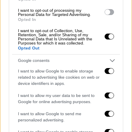
φωτιές και να σώζουν ανθρώπινες ζωές ενώ
I want to opt-out of processing my
εσείς κρυμμένοι στο σκοτάδι και μέσα στις
Personal Data for Targeted Advertising.
Opted In
κουκούλες σας και στα τυφλά σας
εγκληματικά σύνδρομα δεν θα διστάζετε να
I want to opt-out of Collection, Use,
Retention, Sale, and/or Sharing of my
τις θυσιάσετε. Θα σας ξετρυπώσουμε από τα
Personal Data that Is Unrelated with the
Purposes for which it was collected.
λαγούμια σας, δεν σας φοβόμαστε...».
Opted Out
Google consents
I want to allow Google to enable storage
related to advertising like cookies on web or
device identifiers in apps.
I want to allow my user data to be sent to
Google for online advertising purposes.
I want to allow Google to send me
personalized advertising.
I want to allow Google to enable storage