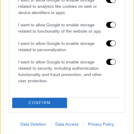
related to analytics like cookies on web or
device identifiers in apps.
I want to allow Google to enable storage
related to functionality of the website or app.
I want to allow Google to enable storage
related to personalization.
I want to allow Google to enable storage
related to security, including authentication
functionality and fraud prevention, and other
H σύζυγός του Νίκου Χαρδαλιά, σε χθεσινή
user protection.
της ανάρτηση στο facebook, ανέφερε:
Φίλες και φίλοι μου μετά την εμπρηστική
επίθεση που δέχτηκε η Point of You σήμερα,
CONFIRM
θα ήθελα και από εδώ να εκφράσω τη μόνη
σκέψη που κυριεύει το μυαλό μου παρόλη
Data Deletion
Data Access
Privacy Policy
την καταστροφή υλική και συναισθηματική,