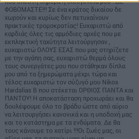
που υπέστη σήμερα η οικογένειά μου : ΔΕ
ΦΟΒΟΜΑΣΤΕ!!! Σε ένα κράτος δικαίου δε
χωρούν και κυρίως δεν πετυχαίνουν
πρακτικές τρομοκρατίας! Ευχαριστώ από
καρδιάς όλες τις αρμόδιες αρχές που με
εκπληκτική ταχύτητα λειτούργησαν ,
ευχαριστώ ΟΛΟΥΣ ΕΣΑΣ που μας στηρίζετε
με την αγάπη σας, ευχαριστώ θερμά όλους
τους συνεργάτες μου που στάθηκαν δίπλα
μου από τα ξημερώματα μέχρι τώρα και
τέλος ευχαριστώ τον σύζυγό μου Nikos
Hardalias B που στέκεται ΟΡΘΙΟΣ ΠΑΝΤΑ και
ΠΑΝΤΟΥ! Η αποκατάσταση προχωράει και θα
δουλέψουμε όλο το βράδυ ώστε από αύριο
να λειτουργήσει κανονικά και η υποδοχή μας
και το κατάστημα με τα ενδύματα. Δε θα
τους κάνουμε το χατίρι !!!Οι ζωές μας, οι
αξίες μας, τα πιστεύω μας είναι μη