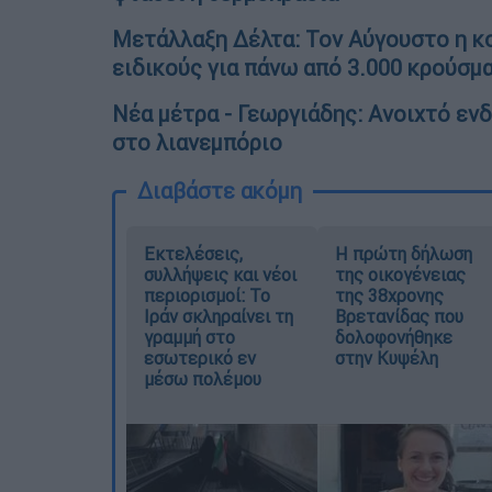
Μετάλλαξη Δέλτα: Τον Αύγουστο η κ
ειδικούς για πάνω από 3.000 κρούσμ
Νέα μέτρα - Γεωργιάδης: Ανοιχτό ενδ
στο λιανεμπόριο
Διαβάστε ακόμη
Εκτελέσεις,
Η πρώτη δήλωση
συλλήψεις και νέοι
της οικογένειας
περιορισμοί: Το
της 38χρονης
Ιράν σκληραίνει τη
Βρετανίδας που
γραμμή στο
δολοφονήθηκε
εσωτερικό εν
στην Κυψέλη
μέσω πολέμου