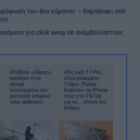
ορύφωση του 4ου κύματος – Καμπάνακι από
ατα
εχόμενο για click away σε ανεμβολίαστους
Ντύθηκε «Χάρος»,
«Όχι γκέι 17 Pro,
ανέβηκε στην
αλλά σπασμένο
οροφή
11άρι»: Ρώσοι
νοσοκομείου και
διαλύουν τα iPhone
κοιτούσε επίμονα
τους στο TikTok
τους ασθενείς
για να... γίνουν πιο
άνδρες