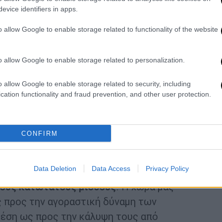
ός και προσβολή των εργαζομένων!
Σε μία
evice identifiers in apps.
 εξαιτίας της συνολικής κυβερνητικής
η, υφίστανται δραματική μείωση αποδοχών,
o allow Google to enable storage related to functionality of the website
πονόμευση των Συλλογικών Συμβάσεων
ι οι ασφαλισμένοι και φορολογούμενοι, και
o allow Google to enable storage related to personalization.
κοποίησης της Επικουρικής Ασφάλισης.
o allow Google to enable storage related to security, including
η και την ακρίβεια κα
ι με δυσκολία πλέον
cation functionality and fraud prevention, and other user protection.
, θυμούνται ότι η ΝΔ ως αντιπολίτευση το
ξηση κατά 11% του κατώτατου μισθού
και
ποκατώτατου μισθού από τη κυβέρνηση του
CONFIRM
σε πλήρη παραφωνία και με την
Data Deletion
Data Access
Privacy Policy
Η Ελλάδα και η Λετονία είναι
οι μόνες
νους κατώτατους μισθούς
. Η χώρα μας
 προς την αγοραστική δύναμη των
έση ως προς την κάλυψη τους από