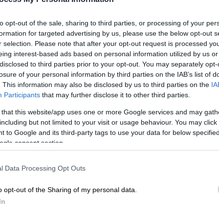
τώτατου μισθού και την κατάργηση του
 από τη κυβέρνηση του ΣΥΡΙΖΑ». Η ίδια,
to opt-out of the sale, sharing to third parties, or processing of your per
formation for targeted advertising by us, please use the below opt-out s
τος της αξιωματικής αντιπολίτευσης
είναι
r selection. Please note that after your opt-out request is processed y
α 800 ευρώ
, που αναλογεί στο 60% του
eing interest-based ads based on personal information utilized by us or
Α, η κατάργηση της υπερεργασίας και η
disclosed to third parties prior to your opt-out. You may separately opt-
πρώτη ώρα εργασίας πέραν του οκτάωρου,
losure of your personal information by third parties on the IAB’s list of
. This information may also be disclosed by us to third parties on the
IA
ομισθίου της μερικής απασχόλησης»
Participants
that may further disclose it to other third parties.
 that this website/app uses one or more Google services and may gath
including but not limited to your visit or usage behaviour. You may click 
 to Google and its third-party tags to use your data for below specifi
ogle consent section.
l Data Processing Opt Outs
o opt-out of the Sharing of my personal data.
In
video