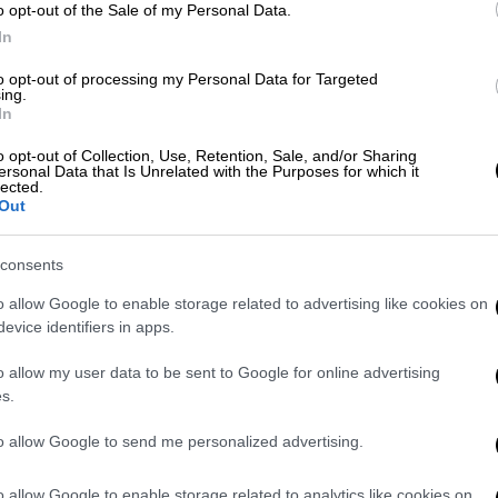
o opt-out of the Sale of my Personal Data.
In
to opt-out of processing my Personal Data for Targeted
ing.
In
o opt-out of Collection, Use, Retention, Sale, and/or Sharing
ersonal Data that Is Unrelated with the Purposes for which it
lected.
Out
 της, η Μαριζίλα
consents
ρει:
o allow Google to enable storage related to advertising like cookies on
τησε παγωμένο τον κατώτατο
evice identifiers in apps.
μισθό για δύο
ικές της δεσμεύσεις, αποφάσισε σήμερα μία
o allow my user data to be sent to Google for online advertising
ία δεν εξάντλησε ούτε καν τα περιθώρια
s.
ι της Επιτροπής Εμπειρογνωμόνων. Η
to allow Google to send me personalized advertising.
ώτατου μισθού, δηλαδή μικτή αύξηση του
η του κ.Μητσοτάκη ότι είναι μία
o allow Google to enable storage related to analytics like cookies on