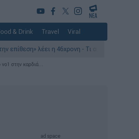
ood & Drink
Travel
Viral
πίθεση» λέει η 46χρονη - Τι αποκάλυψε στους ασ
 νο1 στην καρδιά...