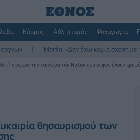
λάδα
Κόσμος
Αθλητισμός
Ψυχαγωγία
F
ών
Marfin: «Δεν έχω καμία σχέση με την ε
Netflix έφερε την ταινιάρα του Νόλαν που οι φαν έχουν κρυφό
υκαιρία θησαυρισμού των
σης