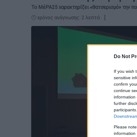
Το ΜέΡΑ25 χαρακτηρίζει «θατσερισμό» την πο
🕛 χρόνος ανάγνωσης: 2 λεπτά ┋
Do Not Pr
If you wish 
sensitive in
confirm you
continue se
information 
further disc
participants
Downstream 
Please note
information 