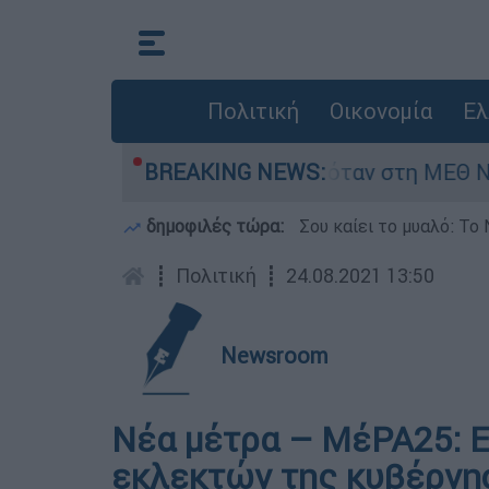
Πολιτική
Οικονομία
Ελ
ρέφος 8 ημερών - Νοσηλευόταν στη ΜΕΘ Νεογν
BREAKING NEWS:
δημοφιλές τώρα:
Σου καίει το μυαλό: Το 
┋
Πολιτική
┋
24.08.2021 13:50
Newsroom
Νέα μέτρα – ΜέΡΑ25: Ε
εκλεκτών της κυβέρνη