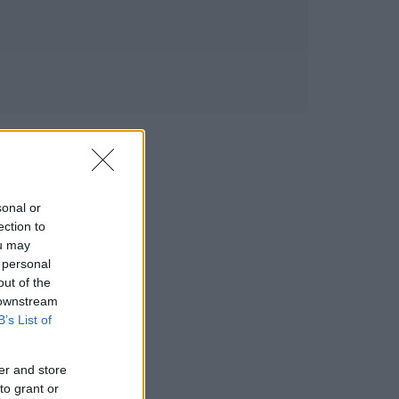
sonal or
ection to
ou may
 personal
out of the
 downstream
B’s List of
er and store
to grant or