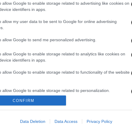
ικρίνει επίσης την κυβέρνηση γιατί «τα
o allow Google to enable storage related to advertising like cookies on
evice identifiers in apps.
 εβδομαδιαίως ή δις εβδομαδιαίως οι
με δικά τους έξοδα, αποκλειστικά σε
o allow my user data to be sent to Google for online advertising
 «θατσερισμό» την πολιτική της κυβέρνησης
s.
 Σύστημα Υγείας. Δεν υπάρχει Πρόνοια, δεν
to allow Google to send me personalized advertising.
ίμαστε όλοι απλά ένα συνεχές
ντα. Ο πολίτης όχι απλά θα πληρώνει από
o allow Google to enable storage related to analytics like cookies on
είλει να παρέχει ένα στοιχειωδώς
evice identifiers in apps.
αρέχει καν στο κράτος ώστε να ενισχύσει
ελλιπείς δομές του. Όλα στους ιδιώτες! Η
o allow Google to enable storage related to functionality of the website
».
o allow Google to enable storage related to personalization.
να «στήσουν το δημόσιο δίκτυο κέντρων
ότι είναι «τόσο μεγάλη είναι η
CONFIRM
o allow Google to enable storage related to security, including
υ δεν διστάζει να σπρώξει ακόμα και τους
cation functionality and fraud prevention, and other user protection.
διαγνωστικού κέντρου».
Data Deletion
Data Access
Privacy Policy