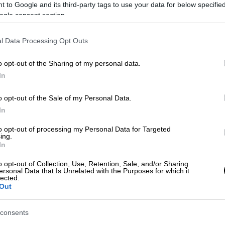
 to Google and its third-party tags to use your data for below specifi
ogle consent section.
l Data Processing Opt Outs
o opt-out of the Sharing of my personal data.
In
 το ΕΘΝΟΣ στη Google
o opt-out of the Sale of my Personal Data.
In
 ότι «οι ανακοινώσεις διά στόματος
to opt-out of processing my Personal Data for Targeted
ταν απλώς το πιο πρόσφατο κρούσμα της
ing.
 χώρα η Μητσοτάκης ΑΕ. Η κυβέρνηση,
In
ση που να μην τη μετατρέψει σε ευκαιρία
o opt-out of Collection, Use, Retention, Sale, and/or Sharing
ν της».
ersonal Data that Is Unrelated with the Purposes for which it
lected.
Out
ος του
κ. Κικίλια
να διευκρινίσει ότι τα
τιμωρητικό χαρακτήρα" ήταν εύλογο, καθώς
consents
ατολογία και ομοβροντία μέτρων που