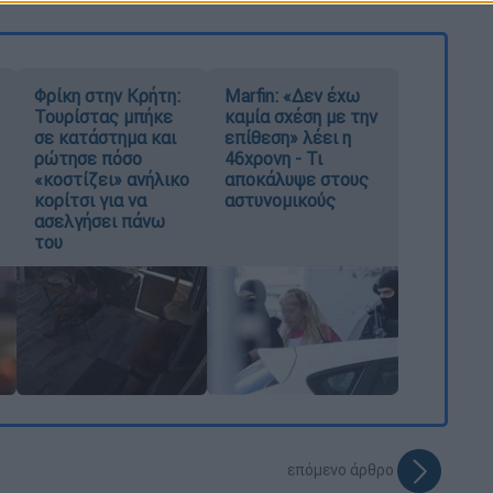
Φρίκη στην Κρήτη:
Marfin: «Δεν έχω
Τουρίστας μπήκε
καμία σχέση με την
σε κατάστημα και
επίθεση» λέει η
ρώτησε πόσο
46χρονη - Τι
«κοστίζει» ανήλικο
αποκάλυψε στους
κορίτσι για να
αστυνομικούς
ασελγήσει πάνω
του
επόμενο άρθρο