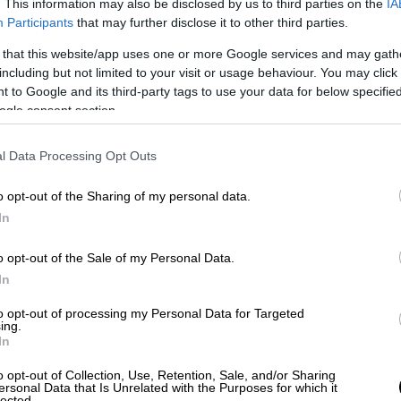
. This information may also be disclosed by us to third parties on the
IA
Participants
that may further disclose it to other third parties.
5: Αρχηγός Γενικού Επιτελείου
 that this website/app uses one or more Google services and may gath
ρχηγός Τακτικής Αεροπορίας και Διοικητής
including but not limited to your visit or usage behaviour. You may click 
 to Google and its third-party tags to use your data for below specifi
ogle consent section.
 Υπαρχηγός Γενικού Επιτελείου Εθνικής
l Data Processing Opt Outs
: Διευθυντής Κλάδου Επιχειρήσεων του
o opt-out of the Sharing of my personal data.
Διευθυντής Κλάδου Πολιτικής και
In
 Διευθυντής Διεύθυνσης Αεράμυνας του
o opt-out of the Sale of my Personal Data.
In
Διοικητής Κέντρου Αεροπορικής Τακτικής
to opt-out of processing my Personal Data for Targeted
ing.
In
07: Τμηματάρχης στη Διεύθυνση Αμυντικής
του ΓΕΑ (ΓΕΑ/Δ2)
o opt-out of Collection, Use, Retention, Sale, and/or Sharing
ersonal Data that Is Unrelated with the Purposes for which it
2005: Αεροπορικός Ακόλουθος της
lected.