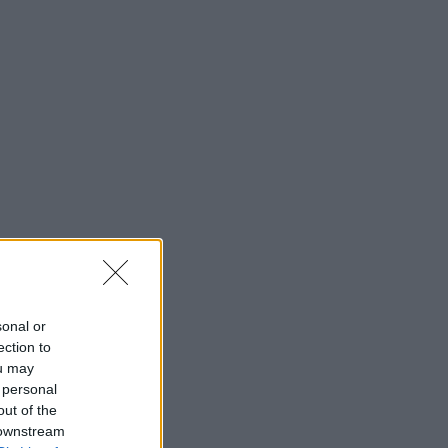
sonal or
ection to
ou may
 personal
out of the
 downstream