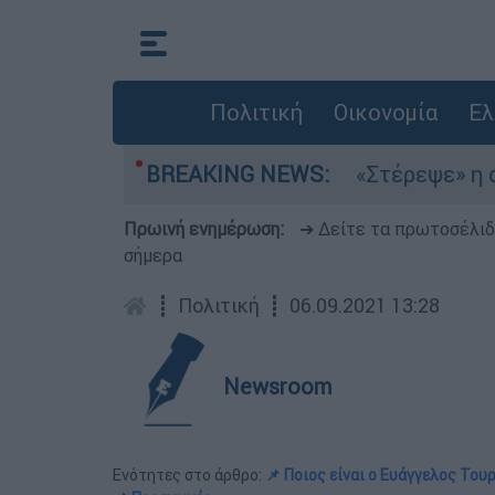
Πολιτική
Οικονομία
Ελ
έμια στο Αιγαίο
BREAKING NEWS:
«Στέρεψε» η αγορά από π
Πρωινή ενημέρωση:
➔ Δείτε τα πρωτοσέλι
σήμερα
┋
Πολιτική
┋
06.09.2021 13:28
Newsroom
Ενότητες στο άρθρο:
📌 Ποιος είναι ο Ευάγγελος Του