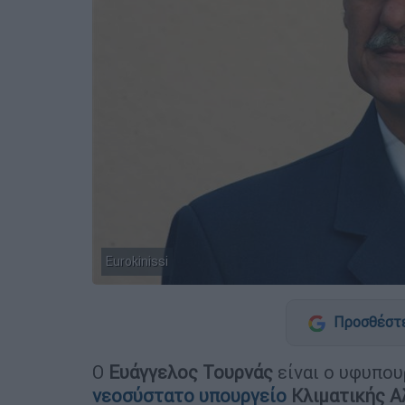
Eurokinissi
Προσθέστε
Ο
Ευάγγελος Τουρνάς
είναι ο υφυπο
νεοσύστατο υπουργείο
Κλιματικής 