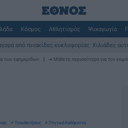
λάδα
Κόσμος
Αθλητισμός
Ψυχαγωγία
F
ινακίδες κυκλοφορίας: Χιλιάδες αυτοκίνητα παρ
δα των εφημερίδων
|
➔ Μάθετε περισσότερα για τον καιρό
ρνάς
📌 Τοποθετήσεις
📌 Πτητικά Καθήκοντα