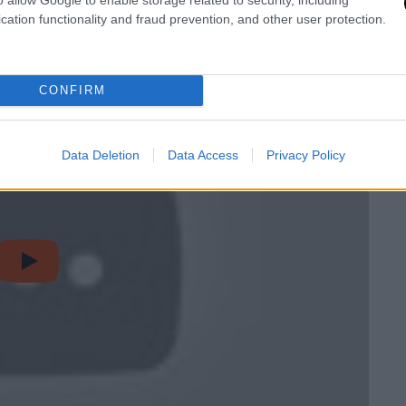
37B/C, T-2E, T-33A/B, F-5Α/Β, Mirage F-1CG
cation functionality and fraud prevention, and other user protection.
CONFIRM
Data Deletion
Data Access
Privacy Policy
video