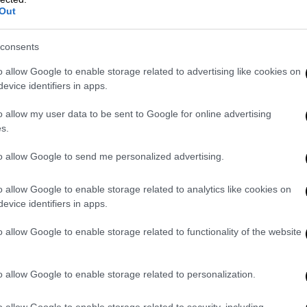
Out
Γερμανίας
: Διευθυντής Επιχειρήσεων –Εκπαίδευσης
consents
ιευθυντής Εκπαίδευσης της Σχολής
o allow Google to enable storage related to advertising like cookies on
evice identifiers in apps.
ιοικητής της 114ΠΜ/332Μ
o allow my user data to be sent to Google for online advertising
Αξιωματικός Επιχειρήσεων του Σμήνους
s.
14 ΠΜ/ΣΜΕΤ)
to allow Google to send me personalized advertising.
 Αξιωματικός Επιχειρήσεων της 114ΠΜ/332Μ
 114ΠΜ/331Μ σε αεροσκάφη Mirage 2000
o allow Google to enable storage related to analytics like cookies on
988: 114ΠΜ/334M σε αεροσκάφη Mirage F-
evice identifiers in apps.
81: 111ΠΜ/341M σε αεροσκάφη F-5Α/B
o allow Google to enable storage related to functionality of the website
o allow Google to enable storage related to personalization.
ες πτήσης.
o allow Google to enable storage related to security, including