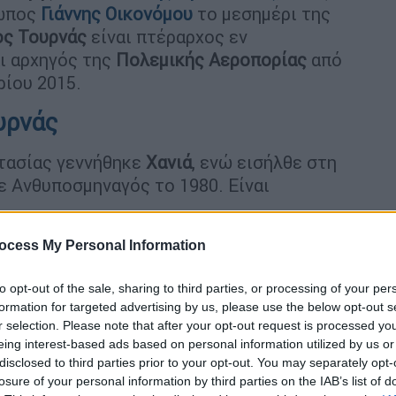
ωπος
Γιάννης Οικονόμου
το μεσημέρι της
ος Τουρνάς
είναι πτέραρχος εν
αι αρχηγός της
Πολεμικής
Αεροπορίας
από
ρίου 2015.
υρνάς
τασίας γεννήθηκε
Χανιά
, ενώ εισήλθε στη
ε Ανθυποσμηναγός το 1980. Είναι
λέμου (ΚΕΑΤ/ΣΗΠ)
ocess My Personal Information
ς/Κατωτέρων (ΣΠΑ/Κ)
ς/Ανωτέρων (ΣΠΑ/Α)
to opt-out of the sale, sharing to third parties, or processing of your per
formation for targeted advertising by us, please use the below opt-out s
ege των ΗΠΑ
r selection. Please note that after your opt-out request is processed y
eing interest-based ads based on personal information utilized by us or
κή
.
disclosed to third parties prior to your opt-out. You may separately opt-
losure of your personal information by third parties on the IAB’s list of