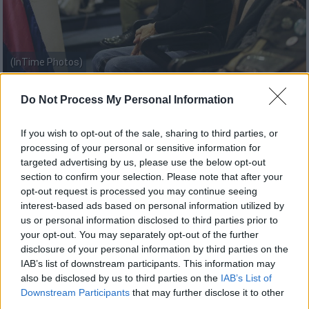
(InTime Photos)
Do Not Process My Personal Information
Προσθέστε το ΕΘΝΟΣ στη Google
If you wish to opt-out of the sale, sharing to third parties, or
Με μία ανακοίνωση εξέφρασε τη λύπη του
processing of your personal or sensitive information for
για τον
θάνατο
της
Μαρίνας Γαλανού
ο
targeted advertising by us, please use the below opt-out
section to confirm your selection. Please note that after your
Παύλος Χρηστίδης.
opt-out request is processed you may continue seeing
interest-based ads based on personal information utilized by
Ο
εκπρόσωπος τύπου
του
Κινήματος
us or personal information disclosed to third parties prior to
Αλλαγής
έκανε λόγο για μία γυναίκα «πάντα
your opt-out. You may separately opt-out of the further
με όρεξη για την υπεράσπιση των
disclosure of your personal information by third parties on the
ανθρωπίνων δικαιωμάτων» και εξέφρασε τα
IAB’s list of downstream participants. This information may
also be disclosed by us to third parties on the
IAB’s List of
συλλυπητήριά του στην οικογένεια και τους
Downstream Participants
that may further disclose it to other
οικείους της σημαντικής
ΛΟΑΤΚΙ
third parties.