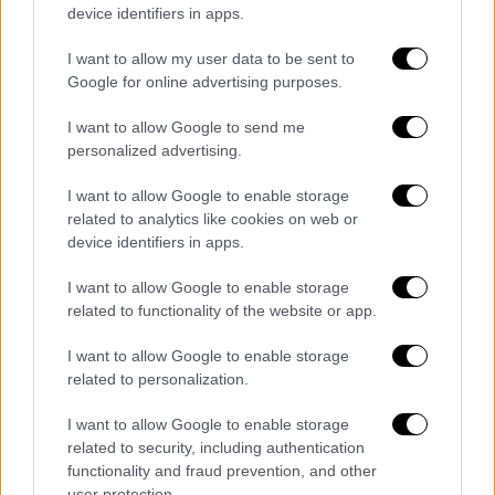
Όλες οι ειδήσεις
device identifiers in apps.
Νέα μέτρα: Σαφάρι ελέγχων από το Σάββατο
I want to allow my user data to be sent to
- Τι θα ζητούν οι Αρχές από εμβολιασμένους
Google for online advertising purposes.
και ανεμβολίαστους
I want to allow Google to send me
personalized advertising.
Μαρία Πολύζου – Συγκλονιστική
εξομολόγηση της μαραθωνοδρόμου: Ο
I want to allow Google to enable storage
πατέρας μου με βίαζε από τα 11
related to analytics like cookies on web or
device identifiers in apps.
Θεσσαλονίκη: Τι απαντάει ο διοικητής του
νοσοκομείου «Γεννηματάς» για την
I want to allow Google to enable storage
related to functionality of the website or app.
καταγγελία για σεξουαλική παρενόχληση
I want to allow Google to enable storage
Μαρίνα Γαλανού: Πέθανε η ακτιβίστρια και
related to personalization.
πρόεδρος του Σωματείου Υποστήριξης
Διεμφυλικών
I want to allow Google to enable storage
related to security, including authentication
Νέα παραγγελία για εγκληματική οργάνωση:
functionality and fraud prevention, and other
user protection.