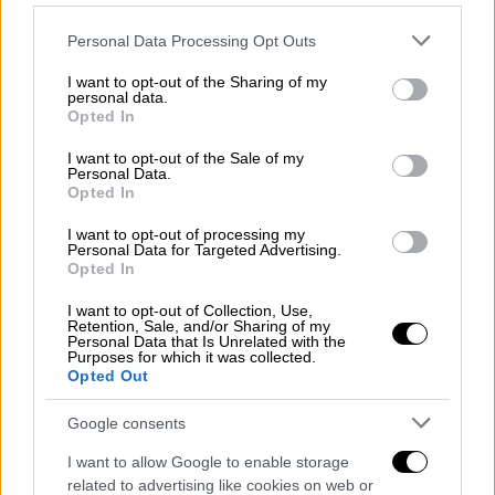
ακτιβίστριας.
Please note that this website/app uses one or more Google
Personal Data Processing Opt Outs
Η ανακοίνωση Χρηστίδη για τον
services and may gather and store information including but
not limited to your visit or usage behaviour. You may click to
I want to opt-out of the Sharing of my
θάνατο της Μαρίνας Γαλανού
personal data.
grant or deny consent to Google and its third-party tags to
Opted In
use your data for below specified purposes in below Google
Η Μαρίνα Γαλανού δε βρίσκεται πια μαζί μας.
consent section.
I want to opt-out of the Sale of my
Μια αγωνίστρια των δικαιωμάτων της τρανς
Personal Data.
Opted In
κοινότητας, μια γυναίκα με πάθος, βαθιά
γνώση των ζητημάτων που απασχολούν την
I want to opt-out of processing my
Personal Data for Targeted Advertising.
ΛΟΑΤΚΙ κοινότητα και πάντα με όρεξη για
Opted In
την υπεράσπιση των ανθρωπίνων
δικαιωμάτων. Θα τη θυμόμαστε για τη
I want to opt-out of Collection, Use,
Retention, Sale, and/or Sharing of my
συμβολή της στην αλλαγή της κοινωνίας μας
Personal Data that Is Unrelated with the
Purposes for which it was collected.
και το σημαντικό έργο που αφήνει πίσω της.
Opted Out
Η Μαρίνα μας έμαθε πολλά. Ειλικρινή
Google consents
συλλυπητήρια στην οικογένεια και τους
οικείους της.
I want to allow Google to enable storage
related to advertising like cookies on web or