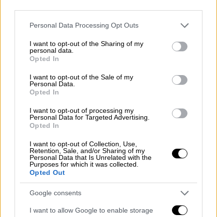
video
third parties.
Please note that this website/app uses one or more Google
Personal Data Processing Opt Outs
services and may gather and store information including but
not limited to your visit or usage behaviour. You may click to
I want to opt-out of the Sharing of my
personal data.
grant or deny consent to Google and its third-party tags to
Opted In
use your data for below specified purposes in below Google
Ο
Α. Τσίπρας μ
ετέφερε στη
Φ. Γεννηματά
τη
consent section.
I want to opt-out of the Sale of my
στήριξη του ίδιου και των στελεχών του
Personal Data.
Opted In
ΣΥΡΙΖΑ και τής ευχήθηκε περαστικά και
γρήγορη επιστροφή στην οικογένεια και τα
I want to opt-out of processing my
Personal Data for Targeted Advertising.
καθήκοντά της ενώ, στη συνέχεια, ανέφερε
Opted In
σε ανάρτησή του στο Twitter: «Επικοινώνησα
I want to opt-out of Collection, Use,
πριν από λίγο με τη Φώφη Γεννηματά και της
Retention, Sale, and/or Sharing of my
Personal Data that Is Unrelated with the
μετέφερα τις ειλικρινείς ευχές μου για καλή
Purposes for which it was collected.
δύναμη και ταχεία ανάρρωση. Είναι βέβαιο
Opted Out
ότι και αυτή τη μάχη, που ίσως είναι πιο
Google consents
σημαντική από τις άλλες της πολιτικής, θα
την κερδίσει».
I want to allow Google to enable storage