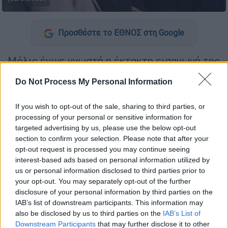
Προσθέστε το ΕΘΝΟΣ στη Google
Μόλις έγινε γνωστή η έκτακτη εισαγωγή της
Φώφης Γεννηματά
στο νοσοκομείο
Do Not Process My Personal Information
«Ευαγγελισμός», καθώς και η απόφασή της να
αποσυρθεί από τις εσωκομματικές εκλογές
If you wish to opt-out of the sale, sharing to third parties, or
του
Κινήματος Αλλαγής,
εξαιτίας της
processing of your personal or sensitive information for
κατάστασης της υγείας της, ο πρόεδρος του
targeted advertising by us, please use the below opt-out
ΣΥΡΙΖΑ
,
Αλέξης Τσίπρας,
επικοινώνησε μαζϊ
section to confirm your selection. Please note that after your
opt-out request is processed you may continue seeing
της τηλεφωνικά.
interest-based ads based on personal information utilized by
us or personal information disclosed to third parties prior to
your opt-out. You may separately opt-out of the further
disclosure of your personal information by third parties on the
IAB’s list of downstream participants. This information may
also be disclosed by us to third parties on the
IAB’s List of
Downstream Participants
that may further disclose it to other