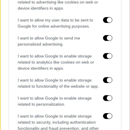
related to advertising like cookies on web or
device identifiers in apps.
Επικοινώνησα πριν από λίγο με τη
Φώφη Γεννηματά και της μετέφερα
I want to allow my user data to be sent to
τις ειλικρινείς ευχές μου για καλή
Google for online advertising purposes.
δύναμη και ταχεία ανάρρωση. Είναι
I want to allow Google to send me
βέβαιο ότι και αυτή τη μάχη, που
personalized advertising.
ίσως είναι πιο σημαντική από τις
άλλες της πολιτικής, θα την
I want to allow Google to enable storage
κερδίσει.
related to analytics like cookies on web or
device identifiers in apps.
— Αλέξης Τσίπρας - Alexis Tsipras
I want to allow Google to enable storage
(@atsipras)
October 12, 2021
related to functionality of the website or app.
Όλες οι ειδήσεις
I want to allow Google to enable storage
related to personalization.
Φώφη Γεννηματά: Αποσύρεται από την
I want to allow Google to enable storage
κούρσα εκλογής Προέδρου στο ΚΙΝΑΛ -
related to security, including authentication
Εισήχθη στο νοσοκομείο
functionality and fraud prevention, and other