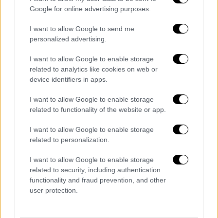
Britain) εάν υπάρξει κάποια μετακίνηση σε
Google for online advertising purposes.
αυτό το θέμα και το κοιτάξουν μέσα από ένα
τελείως διαφορετικό πρίσμα».
I want to allow Google to send me
personalized advertising.
«Είμαι βέβαιος ότι εάν υπήρχε βούληση εκ
μέρος της κυβέρνησης (του Ηνωμένου
I want to allow Google to enable storage
related to analytics like cookies on web or
Βασιλείου) για αλλαγή στάσης θα
device identifiers in apps.
μπορούσαμε να καταλήξουμε σε μία
διευθέτηση με το Βρετανικό Μουσείο για να
I want to allow Google to enable storage
δανείσουμε στο εξωτερικό πολιτιστικούς
related to functionality of the website or app.
θησαυρούς οι οποίοι δεν έχουν βρεθεί ποτέ
I want to allow Google to enable storage
εκτός Ελλάδας».
related to personalization.
«Δεν θέλω να υπεισέλθω σε λεπτομέρειες
I want to allow Google to enable storage
όσον αφορά μία διευθέτηση, διότι αυτές οι
related to security, including authentication
συζητήσεις είναι ευαίσθητες, αλλά θέλω να
functionality and fraud prevention, and other
user protection.
πω ανοιχτά ότι πρόθεσή μου είναι να θέσω
το θέμα στον Μπόρις Τζόνσον κι ότι