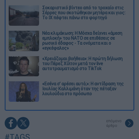
Σοκαριστικό βίντεο από το τροχαίο στις
Σέρρες που σκοτώθηκαν μητέρα και γιος:
Το ΙΧ πέφτει πάνω στο φορτηγό
Νέα κλιμάκωση: Η Μόσχα δείχνει «άμεση
εμπλοκή» του ΝΑΤΟ σε επιθέσεις σε
ρωσικό έδαφος - Τα ονόματα και ο
«εγκέφαλος»
«Χρειάζομαι βοήθεια»: Η πρώτη δήλωση
του Πέρεζ Χίλτον μετά τον live
αυτοτραυματισμό στο TikTok
«Εσένα σ’ αρέσει αυτό;»: Η αντίδραση της
Ιουλίας Καλλιμάνη όταν της πέταξαν
λουλούδια στο πρόσωπο
επόμενο
άρθρο
#TAGS