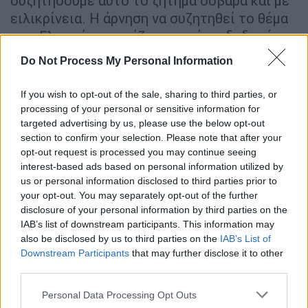
συζητήσουμε αυτό το ζήτημα σοβαρά και με
ειλικρίνεια. Η άρνηση να συζητηθεί το θέμα
των Γλυπτών φαντάζει σε εμένα -δεδομένων
των όσων έχουν συμβεί όσον αφορά την
Do Not Process My Personal Information
επιστροφή πολιτιστικών θησαυρών- ως μία
αναχρονιστική προσέγγιση».
If you wish to opt-out of the sale, sharing to third parties, or
processing of your personal or sensitive information for
«Πρέπει να έχεις τη δυνατότητα να
targeted advertising by us, please use the below opt-out
εκτιμήσεις την ομορφιά του μνημείου στην
section to confirm your selection. Please note that after your
πληρότητά του. Δεν μιλάμε απλώς για
opt-out request is processed you may continue seeing
interest-based ads based on personal information utilized by
οποιοδήποτε μνημείο, μιλάμε για ένα
us or personal information disclosed to third parties prior to
μνημείο που ουσιαστικά έχει «κοπεί» στα
your opt-out. You may separately opt-out of the further
δύο, το μισό βρίσκεται στην Αθήνα και το
disclosure of your personal information by third parties on the
άλλο μισό βρίσκεται στο Βρετανικό
IAB’s list of downstream participants. This information may
also be disclosed by us to third parties on the
IAB’s List of
Μουσείο. Επομένως, μιλάμε για την
Downstream Participants
that may further disclose it to other
αποκατάσταση της ολότητας του μνημείου».
third parties.
Please note that this website/app uses one or more Google
Personal Data Processing Opt Outs
ΔΙΑΒΑΣΤΕ ΕΠΙΣΗΣ
services and may gather and store information including but