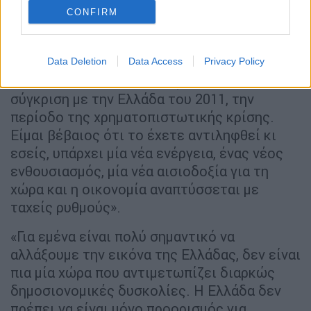
πιστεύω πως η βρετανική κυβέρνηση έχει να
CONFIRM
παίξει ρόλο».
Για την οικονομία
Data Deletion
Data Access
Privacy Policy
«Η Ελλάδα είναι πολύ διαφορετική χώρα σε
σύγκριση με την Ελλάδα του 2011, την
περίοδο της χρηματοπιστωτικής κρίσης.
Είμαι βέβαιος ότι το έχετε αντιληφθεί κι
εσείς, υπάρχει μία νέα ενέργεια, ένας νέος
ενθουσιασμός, μία νέα αισιοδοξία για τη
χώρα και η οικονομία αναπτύσσεται με
ταχείς ρυθμούς».
«Για εμένα είναι πολύ σημαντικό να
αλλάξουμε την εικόνα της Ελλάδας, δεν είναι
πια μία χώρα που αντιμετωπίζει διαρκώς
δημοσιονομικές δυσκολίες. Η Ελλάδα δεν
πρέπει να είναι μόνο προορισμός για