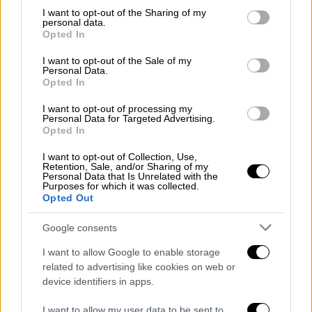
not limited to your visit or usage behaviour. You may click to
I want to opt-out of the Sharing of my
Πολιτική
|
11.11.2021 19:13
personal data.
grant or deny consent to Google and its third-party tags to
Opted In
Κυριάκος Μητσοτάκης: Συμμετείχε
use your data for below specified purposes in below Google
consent section.
στην απογραφή πληθυσμού και
I want to opt-out of the Sale of my
Personal Data.
στέλνει το μήνυμα «η Ελλάδα
Opted In
μετράει»
I want to opt-out of processing my
Personal Data for Targeted Advertising.
Opted In
Πολιτική
|
12.11.2021 20:53
Μητσοτάκης σε εκδήλωση της
I want to opt-out of Collection, Use,
Retention, Sale, and/or Sharing of my
UNESCO: Να επιστραφούν στην
Personal Data that Is Unrelated with the
Purposes for which it was collected.
Ελλάδα τα γλυπτά του Παρθενώνα
Opted Out
Google consents
I want to allow Google to enable storage
«Θα επρόκειτο για ένα καταπληκτικό μήνυμα
related to advertising like cookies on web or
εκ μέρους αυτού που ο Μπόρις Τζόνσον
device identifiers in apps.
αποκαλεί "Παγκόσμια Βρετανία" (Global
I want to allow my user data to be sent to