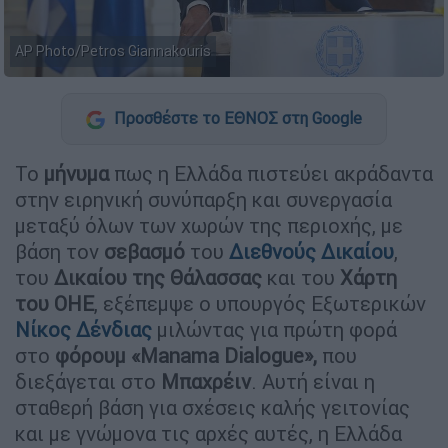
AP Photo/Petros Giannakouris
Προσθέστε το ΕΘΝΟΣ στη Google
Το
μήνυμα
πως η Ελλάδα πιστεύει ακράδαντα
στην ειρηνική συνύπαρξη και συνεργασία
μεταξύ όλων των χωρών της περιοχής, με
βάση τον
σεβασμό
του
Διεθνούς Δικαίου
,
του
Δικαίου της Θάλασσας
και του
Χάρτη
του ΟΗΕ
, εξέπεμψε ο υπουργός Εξωτερικών
Νίκος Δένδιας
μιλώντας για πρώτη φορά
στο
φόρουμ «Manama Dialogue»,
που
διεξάγεται στο
Μπαχρέιν
. Αυτή είναι η
σταθερή βάση για σχέσεις καλής γειτονίας
και με γνώμονα τις αρχές αυτές, η Ελλάδα