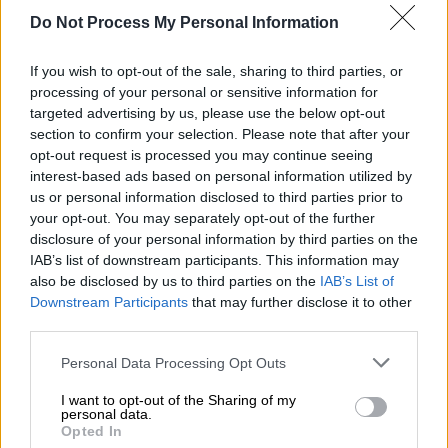
είχα την τιμή να φιλοξενήσω τις
Do Not Process My Personal Information
προαναφερθείσες χώρες, μαζί με τρία κράτη
If you wish to opt-out of the sale, sharing to third parties, or
του Κόλπου, το
Μπαχρέιν
, τη
Σαουδική
processing of your personal or sensitive information for
Αραβία
και τα
Ηνωμένα Αραβικά Εμιράτα
, με
targeted advertising by us, please use the below opt-out
το όνομα "Φόρουμ Φιλίας"» σημείωσε
section to confirm your selection. Please note that after your
ενδεικτικά.
opt-out request is processed you may continue seeing
interest-based ads based on personal information utilized by
us or personal information disclosed to third parties prior to
ΔΙΑΒΑΣΤΕ ΕΠΙΣΗΣ
your opt-out. You may separately opt-out of the further
disclosure of your personal information by third parties on the
Πολιτική
|
19.11.2021 16:06
IAB’s list of downstream participants. This information may
Δένδιας σε Λε Ντριάν: Στρατηγικοί
also be disclosed by us to third parties on the
IAB’s List of
Downstream Participants
that may further disclose it to other
σύμμαχοι Ελλάδα και Γαλλία
third parties.
Please note that this website/app uses one or more Google
Personal Data Processing Opt Outs
services and may gather and store information including but
not limited to your visit or usage behaviour. You may click to
I want to opt-out of the Sharing of my
Αυτά τα σχήματα συνεργασίας εξυπηρετούν
personal data.
grant or deny consent to Google and its third-party tags to
τον στόχο της προώθησης της ειρήνης, της
Opted In
use your data for below specified purposes in below Google