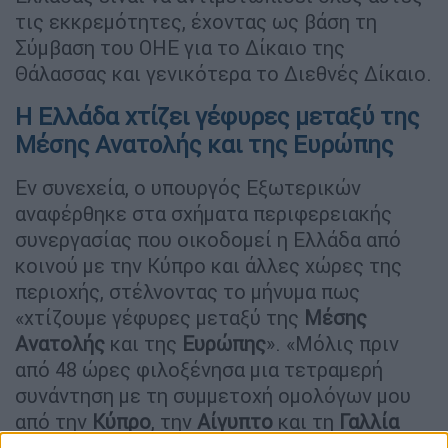
τις εκκρεμότητες, έχοντας ως βάση τη
Σύμβαση του ΟΗΕ για το Δίκαιο της
Θάλασσας και γενικότερα το Διεθνές Δίκαιο.
Η Ελλάδα χτίζει γέφυρες μεταξύ της
Μέσης Ανατολής και της Ευρώπης
Εν συνεχεία, ο υπουργός Εξωτερικών
αναφέρθηκε στα σχήματα περιφερειακής
συνεργασίας που οικοδομεί η Ελλάδα από
κοινού με την Κύπρο και άλλες χώρες της
περιοχής, στέλνοντας το μήνυμα πως
«χτίζουμε γέφυρες μεταξύ της
Μέσης
Ανατολής
και της
Ευρώπης
». «Μόλις πριν
από 48 ώρες φιλοξένησα μια τετραμερή
συνάντηση με τη συμμετοχή ομολόγων μου
από την
Κύπρο
, την
Αίγυπτο
και τη
Γαλλία
στην Αθήνα. Και τον περασμένο Φεβρουάριο,