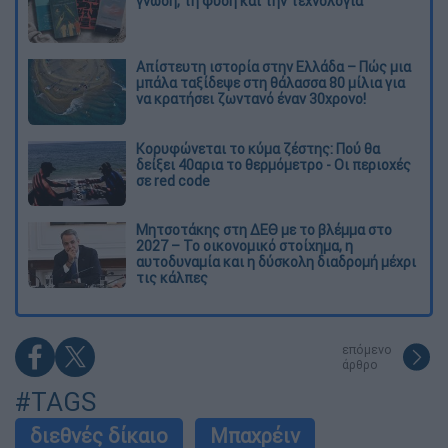
γνώση, τη φύση και την τεχνολογία
Απίστευτη ιστορία στην Ελλάδα – Πώς μια
μπάλα ταξίδεψε στη θάλασσα 80 μίλια για
να κρατήσει ζωντανό έναν 30χρονο!
Κορυφώνεται το κύμα ζέστης: Πού θα
δείξει 40αρια το θερμόμετρο - Οι περιοχές
σε red code
Μητσοτάκης στη ΔΕΘ με το βλέμμα στο
2027 – Το οικονομικό στοίχημα, η
αυτοδυναμία και η δύσκολη διαδρομή μέχρι
τις κάλπες
επόμενο
άρθρο
#TAGS
διεθνές δίκαιο
Μπαχρέιν