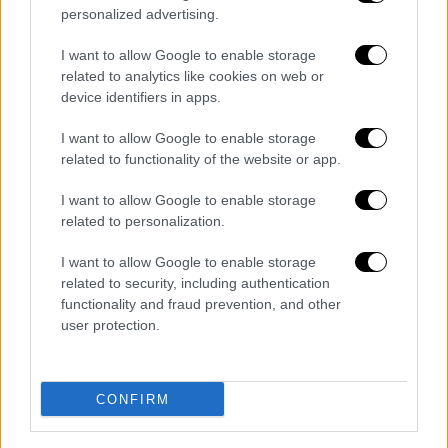
personalized advertising.
αξίες και τις αρχές μας, δηλαδή τον σεβασμό
του Διεθνούς Δικαίου και του Διεθνούς
I want to allow Google to enable storage
Δικαίου της Θάλασσας.
related to analytics like cookies on web or
device identifiers in apps.
Περαιτέρω, ο Νίκος Δένδιας ανέδειξε τη
γεωπολιτική σημασία
της
Μέσης Ανατολής
,
I want to allow Google to enable storage
related to functionality of the website or app.
επισημαίνοντας πως είναι ένα
σταυροδρόμι
πολιτισμών
,
θρησκειών
και
πολιτικών
I want to allow Google to enable storage
συμφερόντων
. Ωστόσο, παράλληλα
related to personalization.
παρατήρησε πως είναι και μια περιοχή που
I want to allow Google to enable storage
πλήττεται από πολλές συρράξεις,
related to security, including authentication
αναφέροντας τη
Λιβύη
, τη
Συρία
και την
functionality and fraud prevention, and other
Υεμένη
, και σημείωσε ότι εκτός από τις
user protection.
επιπτώσεις στην περιφερειακή ασφάλεια
και σταθερότητα, έχουν επίσης σοβαρές
συνέπειες στην ευρύτερη περιοχή. «Μεταξύ
CONFIRM
άλλων, δημιουργούν συνθήκες για την