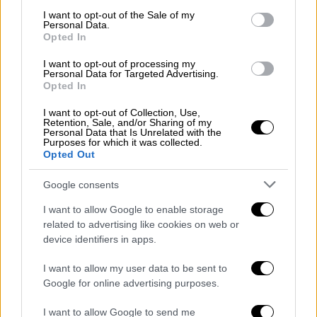
σταθερότητας και της ευημερίας και έχουν
consent section.
I want to opt-out of the Sale of my
τη δυνατότητα από τον Κόλπο να
Personal Data.
Opted In
επεκταθούν στην περιοχή του Ινδο-
Ειρηνικού, υπογράμμισε. Υπογραμμίζοντας
I want to opt-out of processing my
Personal Data for Targeted Advertising.
τη σημασία των συνεργασιών αυτών, είπε
Opted In
πως η επιδίωξη είναι η από κοινού
I want to opt-out of Collection, Use,
αντιμετώπιση των περιφερειακών
Retention, Sale, and/or Sharing of my
Personal Data that Is Unrelated with the
προκλήσεων, η ανταλλαγή απόψεων και η
Purposes for which it was collected.
ανάληψη κοινών δράσεων για την
Opted Out
αντιμετώπιση παγκόσμιων προκλήσεων,
Google consents
όπως η αντιμετώπιση της πανδημίας του
κορονοϊού, των επιπτώσεων της κλιματικής
I want to allow Google to enable storage
related to advertising like cookies on web or
αλλαγής, η περιβαλλοντική υποβάθμιση και η
device identifiers in apps.
λειψυδρία.
I want to allow my user data to be sent to
Στο σημείο αυτό, ο Νίκος Δένδιας
Google for online advertising purposes.
επανέλαβε πως τα πολυμερή αυτά σχήματα
είναι ανοιχτά σε όποιον συμμερίζεται τις
I want to allow Google to send me