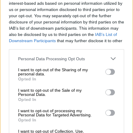
ποσοστό των αστυνομικών που έχουν
interest-based ads based on personal information utilized by
εμβολιαστεί ή έχουν νοσήσει είναι 80%
us or personal information disclosed to third parties prior to
your opt-out. You may separately opt-out of the further
(τις τελευταίες 75 ημέρες μάλιστα έχει
disclosure of your personal information by third parties on the
εμβολιαστεί το 9% ).
IAB’s list of downstream participants. This information may
Δεν προκρίνονται οριζόντιες λύσεις
also be disclosed by us to third parties on the
IAB’s List of
που θα αφορούν τόσο τους
Downstream Participants
that may further disclose it to other
third parties.
εμβολιασμένους όσο και τους
ανεμβολίαστους. Με το 73% των
Please note that this website/app uses one or more Google
Personal Data Processing Opt Outs
ενηλίκων να έχει εμβολιαστεί εκτιμάται
services and may gather and store information including but
not limited to your visit or usage behaviour. You may click to
I want to opt-out of the Sharing of my
πως ένα τέτοιο μέτρο θα ήταν άδικο.
personal data.
grant or deny consent to Google and its third-party tags to
Επομένως, μόνο κάποιες επιμέρους
Opted In
use your data for below specified purposes in below Google
κινήσεις -π.χ. επαναφορά της
consent section.
I want to opt-out of the Sale of my
υποχρεωτικής μάσκας σε όλους τους
Personal Data.
Opted In
εξωτερικούς χώρους , αύξηση
ποσοστών τηλεργασίας - θα μπορούσαν
I want to opt-out of processing my
Personal Data for Targeted Advertising.
να έχουν γενικότερη εφαρμογή.
Opted In
Ωστόσο, σε περίπτωση που στις αρχές
I want to opt-out of Collection, Use,