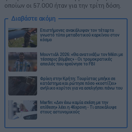
οποίων οι 57.ΟΟΟ ήταν για την τρίτη δόση.
Διαβάστε ακόμη
Επιστήμονες ανακάλυψαν τον τέταρτο
γνωστό τύπο μεταδοτικού καρκίνου στον
κόσμο
Μουντιάλ 2026: «Θα ανατινάξω τον Μέσι με
τέσσερις βόμβες» - Οι τρομοκρατικές
απειλές που ερεύνησε το FBI
Φρίκη στην Κρήτη: Τουρίστας μπήκε σε
κατάστημα και ρώτησε πόσο «κοστίζει»
ανήλικο κορίτσι για να ασελγήσει πάνω του
Marfin: «Δεν έχω καμία σχέση με την
επίθεση» λέει η 46χρονη - Τι αποκάλυψε
στους αστυνομικούς