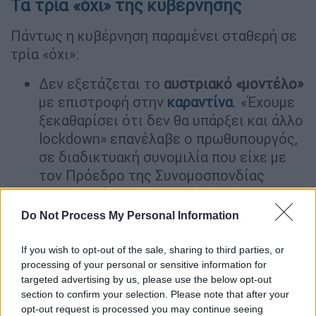
Τα τρία «όχι» της κυβέρνησης
Πάντως η κυβέρνηση παραμένει σταθερή σε
τρία «όχι»:
Δεν εξετάζεται το
αυστριακό «μοντέλο»
με επιστροφή στην
καραντίνα
. «Έχουμε
ξεκαθαρίσει ότι δεν θα υπάρξει και άλλο
lockdown» επανέλαβε ο πρωθυπουργός,
σε διαδικτυακή συνομιλία που είχε με
τον Πρόεδρο της Συνομοσπονδίας
Βρετανικών Βιομηχανιών (CBI).
Δεν συζητείται επέκταση της
Do Not Process My Personal Information
υποχρεωτικότητας των εμβολιασμών
σε
άλλες επαγγελματικές ομάδες. Με
If you wish to opt-out of the sale, sharing to third parties, or
αφορμή το pressing του ΣΥΡΙΖΑ για
processing of your personal or sensitive information for
targeted advertising by us, please use the below opt-out
εμβολιασμό στα σώματα ασφαλείας
section to confirm your selection. Please note that after your
«γαλάζιες» πηγές σημειώνουν πως το
opt-out request is processed you may continue seeing