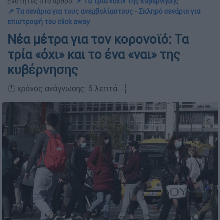
Ενότητες στο άρθρο:
📌 Τα τρία «όχι» της κυβέρνησης
📌 Τα σενάρια για τους ανεμβολίαστους - Σκληρό σενάριο για
επιστροφή του click away
Νέα μέτρα για τον κορονοϊό: Τα
τρία «όχι» και το ένα «ναι» της
κυβέρνησης
🕛 χρόνος ανάγνωσης: 5 λεπτά ┋