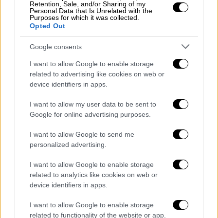
Retention, Sale, and/or Sharing of my
Δεκεμβρίου
δεν υπάρχει σταθεροποίηση των
Personal Data that Is Unrelated with the
Purposes for which it was collected.
επιδημιολογικών
δεικτών στο τραπέζι θα
Opted Out
μπουν πρόσθετα μέτρα, σε μια προσπάθεια
να μην επιβεβαιωθεί το «κακό» σενάριο για
Google consents
κορύφωση της πανδημίας μέσα στις γιορτές.
I want to allow Google to enable storage
Σε μια τέτοια αρνητική εξέλιξη στο
related to advertising like cookies on web or
κυβερνητικό στρατόπεδο θα πουν «ναι» σε
device identifiers in apps.
πρόσθετα μέτρα, που θα είναι εστιασμένα σε
I want to allow my user data to be sent to
όσους δεν έχουν εμβολιαστεί
Google for online advertising purposes.
Τα σενάρια για τους ανεμβολίαστους -
I want to allow Google to send me
Σκληρό σενάριο για επιστροφή
personalized advertising.
του click away
I want to allow Google to enable storage
related to analytics like cookies on web or
Plan b για τους
ανεμβολίαστους
υπάρχει σε
device identifiers in apps.
περίπτωση που δεν
τιθασευθεί
η πανδημία
το
επόμενο διάστημα
. Προς το παρόν
I want to allow Google to enable storage
δίνεται μια πίστωση χρόνου για να φανεί αν
related to functionality of the website or app.