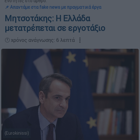
Ενότητες στο άρθρο:
📌 Απαντάμε στα fake news με πραγματικά έργα
Μητσοτάκης: Η Ελλάδα
μετατρέπεται σε εργοτάξιο
🕛 χρόνος ανάγνωσης: 6 λεπτά ┋
(Eurokinissi)