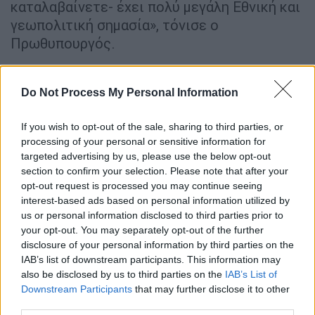
καταλαβαίνετε- έχει πολύ μεγάλη Εθνική και
γεωπολιτική σημασία», τόνισε ο
Πρωθυπουργός.
Σημείωσε ότι
το νέο έργο συμπληρώνει ένα
πλέγμα ενεργειών για την ουσιαστική
Do Not Process My Personal Information
επέκταση των υποδομών
στη χώρα μας, που
έχουν οικονομικό και κοινωνικό αποτύπωμα.
If you wish to opt-out of the sale, sharing to third parties, or
processing of your personal or sensitive information for
«Είναι ένας δρόμος ο οποίος θα έρθει και θα
targeted advertising by us, please use the below opt-out
αποτελέσει με τον τρόπο του τη φυσική
section to confirm your selection. Please note that after your
συνέχεια αφενός της Ιονίας Οδού και
opt-out request is processed you may continue seeing
αφετέρου του Ε65, ενός ακόμα πολύ
interest-based ads based on personal information utilized by
us or personal information disclosed to third parties prior to
σημαντικού αυτοκινητόδρομου, ο οποίος
your opt-out. You may separately opt-out of the further
ουσιαστικά θα επιτρέψει στους κατοίκους,
disclosure of your personal information by third parties on the
στους επαγγελματίες της νότιας Ελλάδος,
IAB’s list of downstream participants. This information may
της Αθήνας να επικοινωνούν με τη Δυτική
also be disclosed by us to third parties on the
IAB’s List of
Downstream Participants
that may further disclose it to other
Μακεδονία και με την Ήπειρο από δύο
third parties.
διαφορετικές οδούς».