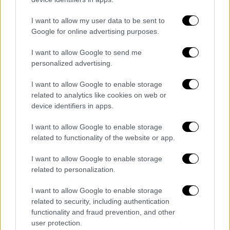
«Μάλιστα κάποιοι θεωρούν ότι η οικειότητα
μου με την Ήπειρο είναι τέτοια που
I want to allow my user data to be sent to
φαντάζονται και επισκέψεις μου στην
Google for online advertising purposes.
Ήπειρο χωρίς καν να έχω έρθει εδώ και να
I want to allow Google to send me
πίνω τσίπουρα η ουίσκι με τον κ. Αμυρά,
personalized advertising.
ενδεχομένως στο δικό τους φαντασιακό
κόσμο των fake news. Σήμερα όμω
ς δεν
I want to allow Google to enable storage
μιλάμε για fake news, μιλάμε για πραγματικά
related to analytics like cookies on web or
device identifiers in apps.
έργα
τα οποία υλοποιούνται και τα οποία
αλλάζουν ουσιαστικά την όψη της Ηπείρου»
I want to allow Google to enable storage
πρόσθεσε.
related to functionality of the website or app.
Στο πλαίσιο αυτό, πέραν των έργων
I want to allow Google to enable storage
υποδομής, υπογράμμισε πως
τα Ιωάννινα
related to personalization.
έχουν όλα τα εχέγγυα ώστε να γίνουν ένας
I want to allow Google to enable storage
κόμβος τεχνολογικών υποδομών
,
related to security, including authentication
προσελκύοντας κεφάλαια και αξιοποιώντας
functionality and fraud prevention, and other
το ανθρώπινο δυναμικό της χώρας. Η πόλη
user protection.