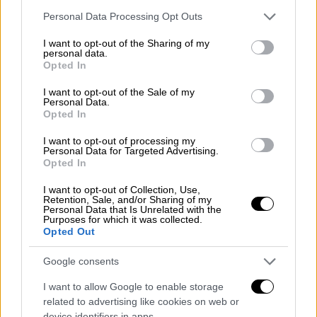
Please note that this website/app uses one or more Google
Personal Data Processing Opt Outs
«Σήμερα είναι
μέρα της αλλαγής της
services and may gather and store information including but
Ηπείρου
, που θα ενωθούμε με τα Δυτικά
not limited to your visit or usage behaviour. You may click to
I want to opt-out of the Sharing of my
personal data.
grant or deny consent to Google and its third-party tags to
Βαλκάνια», ανέφερε από την πλευρά του,
Opted In
use your data for below specified purposes in below Google
μεταξύ άλλων, ο Περιφερειάρχης
consent section.
I want to opt-out of the Sale of my
Αλέξανδρος Καχριμάνης. «Η καινοτομία σας
Personal Data.
Opted In
σε όλα τα θέματα είναι μεγάλη, η Ήπειρος
βρίσκει τη θέση της στο ευρωπαϊκό
I want to opt-out of processing my
Personal Data for Targeted Advertising.
στερέωμα».
Opted In
Απαντάμε στα fake news με
I want to opt-out of Collection, Use,
Retention, Sale, and/or Sharing of my
πραγματικά έργα
Personal Data that Is Unrelated with the
Purposes for which it was collected.
Opted Out
«Ο χώρος της Περιφέρειας, αγαπητέ Αλέκο
(Καχριμάνη), αρχίζει να μου γίνεται
Google consents
εξαιρετικά οικείος» ανέφερε ο Κυριάκος
I want to allow Google to enable storage
Μητσοτάκης στην αρχή της σύσκεψης.
related to advertising like cookies on web or
device identifiers in apps.