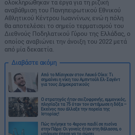
ολοκληρώθηκαν τα έργα για τη ριζική
αναβάθμιση του Πανηπειρωτικού Εθνικού
Αθλητικού Κέντρου Ιωαννίνων, ενώ η πόλη
θα αποτελέσει το σημείο τερματισμού του
Διεθνούς Ποδηλατικού Γύρου της Ελλάδας, ο
οποίος αναβιώνει την άνοιξη του 2022 μετά
από μία δεκαετία.
Διαβάστε ακόμη
Από το Μίσιγκαν στον Λευκό Οίκο: Τι
σημαίνει η νίκη του Αμπντούλ Ελ-Σαγέντ
για τους Δημοκρατικούς
O στρατηγός ήταν σχιζοφρενής, εμμονικός,
πλησίαζε τα 75 όταν τον αντάμωσε η δόξα –
Εκείνος που άλλαξε την πορεία της
Ιστορίας!
Πώς πνίγηκε το 4χρονο παιδί σε πισίνα
στην Πάρο: Οι γονείς ήταν στη θάλασσα, ο
μπάρμαν έπεσε να το σώσει