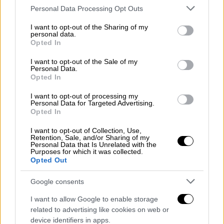
Ελλάδα
|
01.12.2021 03:30
Please note that this website/app uses one or more Google
Personal Data Processing Opt Outs
Νέα μέτρα για τις γιορτές: Δωρεάν
services and may gather and store information including but
not limited to your visit or usage behaviour. You may click to
I want to opt-out of the Sharing of my
self test σε εμβολιασμένους και
personal data.
grant or deny consent to Google and its third-party tags to
ανεμβολίαστους
Opted In
use your data for below specified purposes in below Google
consent section.
I want to opt-out of the Sale of my
Personal Data.
Ελλάδα
|
30.11.2021 18:33
Opted In
«Τρέχουν» να κλείσουν ραντεβού για
εμβόλιο: Κατακόρυφη αύξηση στους
I want to opt-out of processing my
Personal Data for Targeted Advertising.
άνω των 60 μετά τα νέα μέτρα
Opted In
I want to opt-out of Collection, Use,
Retention, Sale, and/or Sharing of my
Personal Data that Is Unrelated with the
Purposes for which it was collected.
Ειδικότερα σύμφωνα με τα νέα μέτρα που
Opted Out
ανακοίνωσε ο πρωθυπουργός και αναμένεται
Google consents
να εξειδικεύσει σήμερα ο υπουργός Υγείας
Θάνος Πλεύρης, το πρόστιμο των 100 ευρώ
I want to allow Google to enable storage
related to advertising like cookies on web or
θα μοιράζεται ουσιαστικά ανά 15 ημέρες.
device identifiers in apps.