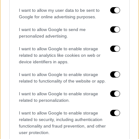
Παρότι θα επιβάλλεται κάθε μήνα σε όσους
δεν κάνουν το εμβόλιο, εάν κάποιος
I want to allow my user data to be sent to
αποφασίσει να κάνει την πρώτη δόση πριν ο
Google for online advertising purposes.
μήνας φθάσει 15, θα πληρώνει μόνο 50 ευρώ
I want to allow Google to send me
και όχι 100.
personalized advertising.
Ο υποχρεωτικός εμβολιασμός με τα
I want to allow Google to enable storage
νέα μέτρα
related to analytics like cookies on web or
device identifiers in apps.
Πάντως ο υποχρεωτικός εμβολιασμός με τα
I want to allow Google to enable storage
νέα μέτρα που ανακοίνωσε ο πρωθυπουργός
related to functionality of the website or app.
για τους άνω των 60 ετών έχει προκαλέσει
και αντιδράσεις, αφού πολλοί κρίνουν ότι η
I want to allow Google to enable storage
κυβέρνηση έσφαλε με τη συγκεκριμένη
related to personalization.
ρύθμιση.
I want to allow Google to enable storage
related to security, including authentication
Ωστόσο το μέτρο φαίνεται ότι είχε
functionality and fraud prevention, and other
αποτελεσματικότητα καθώς τριπλασιάστηκε
user protection.
μέσα σε λίγες ώρες ο αριθμός των ραντεβού