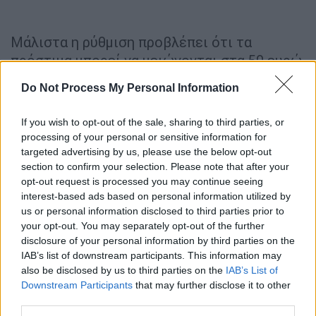
Μάλιστα η ρύθμιση προβλέπει ότι τα
πρόστιμα μπορεί να μειώνονται στα 50 ευρώ
εάν πριν τα μέσα το μήνα κάποιος κλείσει
Do Not Process My Personal Information
ραντεβού και εμβολιαστεί. Αντίστοιχα και ο
Ιανουάριος για τους ανεμβολίαστους άνω
If you wish to opt-out of the sale, sharing to third parties, or
των 60 ετών θα υπολογισθεί μισός και τα
processing of your personal or sensitive information for
πρόστιμα θα είναι 50 ευρώ.
targeted advertising by us, please use the below opt-out
section to confirm your selection. Please note that after your
opt-out request is processed you may continue seeing
ΔΙΑΒΑΣΤΕ ΕΠΙΣΗΣ
interest-based ads based on personal information utilized by
us or personal information disclosed to third parties prior to
Ελλάδα
|
30.11.2021 12:13
your opt-out. You may separately opt-out of the further
Νέα μέτρα: Πώς θα βεβαιώνεται το
disclosure of your personal information by third parties on the
IAB’s list of downstream participants. This information may
πρόστιμο 100 ευρώ στους
also be disclosed by us to third parties on the
IAB’s List of
ανεμβολίαστους άνω των 60
Downstream Participants
that may further disclose it to other
third parties.