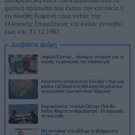
υποχρεωτικά κατά του κορονοϊού όλα τα
φυσικά πρόσωπα που έχουν την κατοικία ή
τη συνήθη διαμονή τους εντός της
ελληνικής Επικράτειας και έχουν γεννηθεί
έως και 31.12.1961
Διαβάστε ακόμη
Ξεφυλλίζοντας... τέσσερις ιστορίες για τη
γνώση, τη φύση και την τεχνολογία
Απίστευτη ιστορία στην Ελλάδα – Πώς μια
μπάλα ταξίδεψε στη θάλασσα 80 μίλια για
να κρατήσει ζωντανό έναν 30χρονο!
Κορυφώνεται το κύμα ζέστης: Πού θα
δείξει 40αρια το θερμόμετρο - Οι περιοχές
σε red code
Μητσοτάκης στη ΔΕΘ με το βλέμμα στο