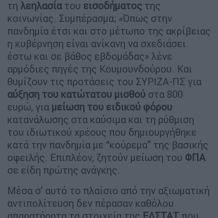
τη
λεηλασία
του
εισοδήματος
της
κοινωνίας. Συμπέρασμα; «Όπως στην
πανδημία έτσι και στο μέτωπο της ακρίβειας
η κυβέρνηση είναι ανίκανη να σχεδιάσει
έστω και σε βάθος εβδομάδας» λένε
αρμόδιες πηγές της Κουμουνδούρου. Και
θυμίζουν τις προτάσεις του ΣΥΡΙΖΑ-ΠΣ για
αύξηση του κατώτατου μισθού
στα 800
ευρώ, για
μείωση του ειδικού φόρου
κατανάλωσης στα καύσιμα και τη ρύθμιση
του ιδιωτικού χρέους που δημιουργήθηκε
κατά την πανδημία με “κούρεμα” της βασικής
οφειλής. Επιπλέον, ζητούν μείωση του
ΦΠΑ
σε είδη πρώτης ανάγκης.
Μέσα σ’ αυτό το πλαίσιο από την αξιωματική
αντιπολίτευση δεν πέρασαν καθόλου
απαρατήρητα τα στοιχεία της
ΕΛΣΤΑΤ
που