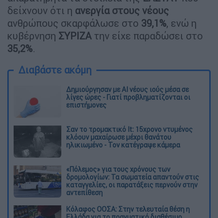
δείχνουν ότι η
ανεργία στους νέους
ανθρώπους σκαρφάλωσε στο
39,1%
, ενώ η
κυβέρνηση
ΣΥΡΙΖΑ
την είχε παραδώσει στο
35,2%
.
Διαβάστε ακόμη
Δημιούργησαν με AI νέους ιούς μέσα σε
λίγες ώρες - Γιατί προβληματίζονται οι
επιστήμονες
Σαν το τρομακτικό It: 15χρονο ντυμένος
κλόουν μαχαίρωσε μέχρι θανάτου
ηλικιωμένο - Τον κατέγραψε κάμερα
«Πόλεμος» για τους χρόνους των
δρομολογίων: Τα σωματεία απαντούν στις
καταγγελίες, οι παρατάξεις περνούν στην
αντεπίθεση
Κόλαφος ΟΟΣΑ: Στην τελευταία θέση η
Ελλάδα για το πραγματικό διαθέσιμο