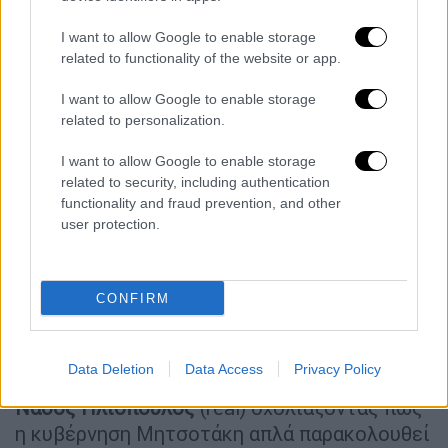
αντιπολίτευση με τη διαφορά πως αυτή θα
αφορά μόνο τους
δημοσίους
υπαλλήλους
I want to allow Google to enable storage
-
γονείς
όσων μαθητών έχουν κολλήσει
related to functionality of the website or app.
κορονοϊό
. Κατά τις πληροφορίες, ο
I want to allow Google to enable storage
υπουργός Εργασίας κ. Χατζηδάκης που έχει
related to personalization.
την ευθύνη για την έκδοση σχετικής
απόφασης για τον ιδιωτικό τομέα ακόμη
το
I want to allow Google to enable storage
σκέφτεται
και δεν έχει προχωρήσει σε
related to security, including authentication
functionality and fraud prevention, and other
αντίστοιχη απόφαση, δίνοντας την αίσθηση
user protection.
πως η κυβέρνηση σε κρίσιμα θέματα είτε
εμφανίζεται ως «
βαβέλ
» είτε κινείται σε
εντελώς διαφορετικές ταχύτητες.
CONFIRM
Την έλλειψη σχεδίου για την αντιμετώπιση
της ακρίβειας έθιξε και ο εκπρόσωπος
Data Deletion
Data Access
Privacy Policy
Τύπου του ΣΥΡΙΖΑ-Προοδευτική Συμμαχία
Νάσος Ηλιόπουλος
(real) σχολιάζοντας πως
η κυβέρνηση Μητσοτάκη απλά παρακολουθεί