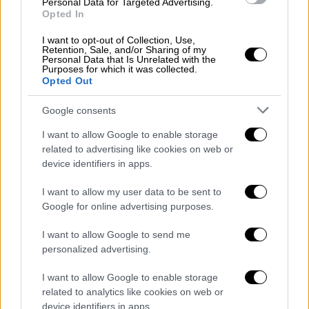
βασικά είδη
διατροφής.
Personal Data for Targeted Advertising.
Opted In
I want to opt-out of Collection, Use,
Retention, Sale, and/or Sharing of my
Personal Data that Is Unrelated with the
Purposes for which it was collected.
Opted Out
video
Google consents
I want to allow Google to enable storage
related to advertising like cookies on web or
device identifiers in apps.
I want to allow my user data to be sent to
Εκ παραλλήλου η κυβέρνηση με καθυστέρηση
Google for online advertising purposes.
τουλάχιστον δύο ημερών διέρρευσε ότι ο
I want to allow Google to send me
υπουργός Εσωτερικών κ.
Βορίδης
θα
personalized advertising.
εγκρίνει την
χορήγηση
άδειας
ειδικού
σκοπού
για την οποία «φωνάζει» την
I want to allow Google to enable storage
τελευταία εβδομάδα η αξιωματική
related to analytics like cookies on web or
device identifiers in apps.