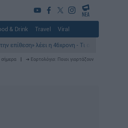
od & Drink
Travel
Viral
επίθεση» λέει η 46χρονη - Τι αποκάλυψε στους α
 σήμερα
|
➔ Εορτολόγιο: Ποιοι γιορτάζουν