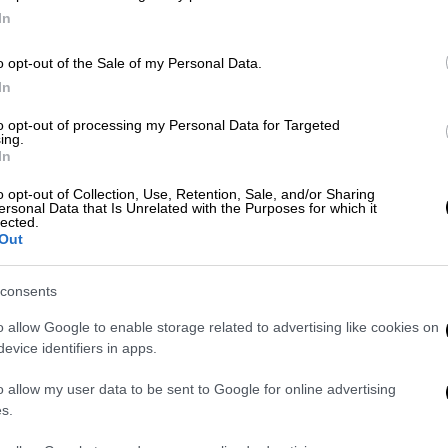
In
o opt-out of the Sale of my Personal Data.
In
to opt-out of processing my Personal Data for Targeted
ing.
In
o opt-out of Collection, Use, Retention, Sale, and/or Sharing
ersonal Data that Is Unrelated with the Purposes for which it
lected.
Out
 το ΕΘΝΟΣ στη Google
consents
του Αγίου Γεωργίου του «Φουστανελά»
o allow Google to enable storage related to advertising like cookies on
Κατερίνα Σακελλαροπούλου
η οποία
evice identifiers in apps.
ική Φρουρά.
o allow my user data to be sent to Google for online advertising
ά για να παραστεί στην τελετή εορτασμού
s.
ά», προστάτη της Προεδρικής Φρουράς και