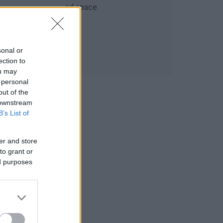
sonal or
ection to
ou may
 personal
out of the
 downstream
B’s List of
er and store
to grant or
ed purposes