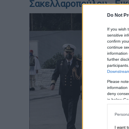
Σακελλαροπούλου - Εικ
Do Not Pr
If you wish 
sensitive in
confirm you
continue se
information 
further disc
participants
Downstream 
Please note
information 
deny consent
in below Go
Persona
I want t