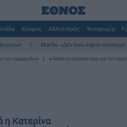
λλάδα
Κόσμος
Αθλητισμός
Ψυχαγωγία
Fo
νών
Marfin: «Δεν έχω καμία σχέση με την 
δα των εφημερίδων
|
➔ Μάθετε περισσότερα για τον καιρό
 η Κατερίνα