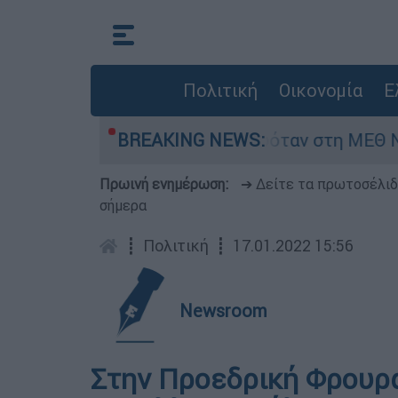
Πολιτική
Οικονομία
Ε
βρέφος 8 ημερών - Νοσηλευόταν στη ΜΕΘ Νεογ
BREAKING NEWS:
Πρωινή ενημέρωση:
➔ Δείτε τα πρωτοσέλι
σήμερα
┋
Πολιτική
┋
17.01.2022 15:56
Newsroom
Στην Προεδρική Φρουρά