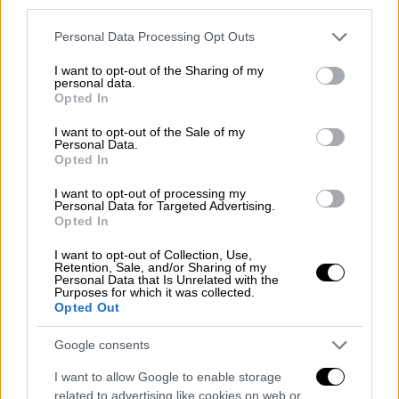
third parties.
Προκαταρκτική έρευνα για την
Please note that this website/app uses one or more Google
πολυήμερη διακοπή ρεύματος μετά
Personal Data Processing Opt Outs
services and may gather and store information including but
την κακοκαιρία Ελπίδα
not limited to your visit or usage behaviour. You may click to
I want to opt-out of the Sharing of my
personal data.
grant or deny consent to Google and its third-party tags to
Opted In
use your data for below specified purposes in below Google
consent section.
I want to opt-out of the Sale of my
Στη συνάντηση έλαβαν επίσης μέρος ο
Personal Data.
Opted In
επικεφαλής του Οικονομικού Γραφείου του
Πρωθυπουργού,
Αλέξης Πατέλης
, ο
I want to opt-out of processing my
Personal Data for Targeted Advertising.
επικεφαλής επενδυτικής τραπεζικής της
Opted In
JPMorgan στην Ελλάδα
Στέλιος
I want to opt-out of Collection, Use,
Παπαδόπουλος
και ο
Τάκης
Retention, Sale, and/or Sharing of my
Personal Data that Is Unrelated with the
Γεωργακόπουλος
, Global Head of Wholesale
Purposes for which it was collected.
Payments.
Opted Out
Ολόκληρος ο διάλογος του Πρωθυπουργού
Google consents
με τον Jamie Dimon
I want to allow Google to enable storage
related to advertising like cookies on web or