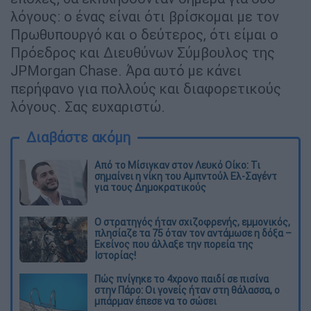
λόγους: ο ένας είναι ότι βρίσκομαι με τον
Πρωθυπουργό και ο δεύτερος, ότι είμαι ο
Πρόεδρος και Διευθύνων Σύμβουλος της
JPMorgan Chase. Άρα αυτό με κάνει
περήφανο για πολλούς και διαφορετικούς
λόγους. Σας ευχαριστώ.
Διαβάστε ακόμη
Από το Μίσιγκαν στον Λευκό Οίκο: Τι
σημαίνει η νίκη του Αμπντούλ Ελ-Σαγέντ
για τους Δημοκρατικούς
O στρατηγός ήταν σχιζοφρενής, εμμονικός,
πλησίαζε τα 75 όταν τον αντάμωσε η δόξα –
Εκείνος που άλλαξε την πορεία της
Ιστορίας!
Πώς πνίγηκε το 4χρονο παιδί σε πισίνα
στην Πάρο: Οι γονείς ήταν στη θάλασσα, ο
μπάρμαν έπεσε να το σώσει