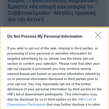
Καιρός - Προειδοποίηση Μαρουσάκη:
Έρχεται νέα ισχυρή κακοκαιρία το
Σαββατοκύριακο - Μεγάλη προσοχή
για την Αττική
Ελλάδα
|
27.01.2022 14:54
Do Not Process My Personal Information
Κορονοϊός - Μέτρα: Βγαίνει από το
mute η μουσική, παραμένει το
If you wish to opt-out of the sale, sharing to third parties, or
ωράριο - Στο 50% η πληρότητα στα
processing of your personal or sensitive information for
γήπεδα
targeted advertising by us, please use the below opt-out
section to confirm your selection. Please note that after your
opt-out request is processed you may continue seeing
Ελλάδα
|
27.01.2022 14:35
interest-based ads based on personal information utilized by
Βίντεο ντοκουμέντο με την
us or personal information disclosed to third parties prior to
your opt-out. You may separately opt-out of the further
επικίνδυνη επιχείρηση αποχιονισμού
disclosure of your personal information by third parties on the
στη Μονή Στουδίου στην Πάρνηθα
IAB’s list of downstream participants. This information may
also be disclosed by us to third parties on the
IAB’s List of
Downstream Participants
that may further disclose it to other
Ελλάδα
|
27.01.2022 14:30