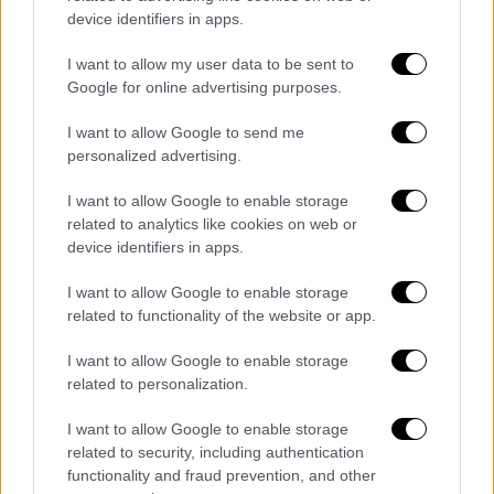
Κυριάκος Μητσοτάκης
: Χαίρομαι πολύ που
device identifiers in apps.
είστε στην Ελλάδα και θα ήθελα να σας
ευχαριστήσω για την ψήφο εμπιστοσύνης
I want to allow my user data to be sent to
Google for online advertising purposes.
προς τη χώρα και την οικονομία. Θεωρώ πως
είναι πολύ σημαντικό το γεγονός ότι
I want to allow Google to send me
προχωρήσατε σε μια σημαντική επένδυση σε
personalized advertising.
μια ελληνική εταιρία fintech με πολύ υψηλή
I want to allow Google to enable storage
αποτίμηση. Πιστεύω πως αυτή η κίνηση
related to analytics like cookies on web or
επιβεβαιώνει τη νέα κουλτούρα των startup
device identifiers in apps.
που έχει εμφανιστεί στην Ελλάδα. Θα ήθελα
I want to allow Google to enable storage
να επισημάνω κάτι που θεωρώ πως έχει
related to functionality of the website or app.
ιδιαίτερη σημασία, τη νομοθεσία για τα
δικαιώματα προαίρεσης που έθεσε σε ισχύ η
I want to allow Google to enable storage
κυβέρνηση μας, κάτι που αποτελεί
related to personalization.
πλεονέκτημα για όλους τους εργαζόμενους
I want to allow Google to enable storage
της επιχείρησης. Αντιλαμβάνομαι πως
related to security, including authentication
ενισχύετε επίσης τη συνολική σας παρουσία
functionality and fraud prevention, and other