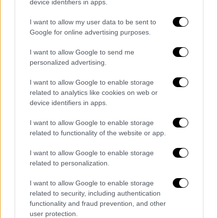
ψαροταβέρνα στο Μοσχάτο
device identifiers in apps.
I want to allow my user data to be sent to
Νωρίτερα, μάλιστα, ο κ.
Πολάκης
ήρθε…
Google for online advertising purposes.
αντιμέτωπος και με τον
βουλευτή
της
Νέας
Δημοκρατίας
,
Χριστόφορο Μπουτσιτάκη
στο
I want to allow Google to send me
περιστύλιο
της Βουλής. Το επεισόδιο
personalized advertising.
ξεκίνησε όταν, ο πρώην αναπληρωτής
I want to allow Google to enable storage
Υπουργός Υγείας πάρκαρε την μοτοσικλέτα
related to analytics like cookies on web or
του στο προαύλιο της Βουλής και είδε τον
device identifiers in apps.
βουλευτή της ΝΔ.
I want to allow Google to enable storage
Τότε «τρέχοντας» τον ρώτησε πού βρήκε
related to functionality of the website or app.
την αναφορά του αστυνομικού για το συμβάν
I want to allow Google to enable storage
στην
ψαροταβέρνα
στο
Μοσχάτο
. «Δεν σε
related to personalization.
αφορά που την βρήκα. Τι σημασία έχει δεν
ήταν αλήθεια; », του απάντησε ο βουλευτής
I want to allow Google to enable storage
related to security, including authentication
της Νέας Δημοκρατίας, με τον κ. Πολάκη να
functionality and fraud prevention, and other
υποστηρίζει ότι «δεν ήταν» και να μπαίνει
user protection.