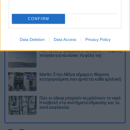
στο κτίριο της Βουλής.
Διαβάστε ακόμη
CONFIRM
Κυνήγι χρόνου στα λεωφορεία: Οι οδηγοί
της ΟΣΥ καταγγέλλουν δρομολόγια που
«δεν βγαίνουν» και προειδοποιούν για
Data Deletion
Data Access
Privacy Policy
κινδύνους
Πώς έγινε η τραγωδία στα Μάλια: Η 40χρονη
πνίγηκε για να σώσει τη φίλη της
Marfin: Στην Αθήνα σήμερα η 46χρονη
κατηγορούμενη που αρνείται κάθε εμπλοκή
Πώς οι χάκερ μπορούν να μολύνουν το νερό:
Η εισβολή στα συστήματα ύδρευσης και τα
κενά ασφαλείας