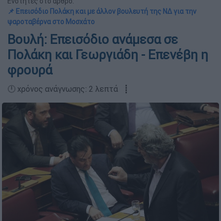
Ενότητες στο άρθρο:
📌 Επεισόδιο Πολάκη και με άλλον βουλευτή της ΝΔ για την
ψαροταβέρνα στο Μοσχάτο
Βουλή: Επεισόδιο ανάμεσα σε
Πολάκη και Γεωργιάδη - Επενέβη η
φρουρά
🕛 χρόνος ανάγνωσης: 2 λεπτά ┋