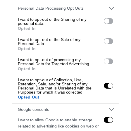
πολύ έντονο ύφος:
Please note that this website/app uses one or more Google
Personal Data Processing Opt Outs
Γεωργιάδης
: «Θα σου τραβήξω
αγωγή
1 εκατ.
services and may gather and store information including but
not limited to your visit or usage behaviour. You may click to
I want to opt-out of the Sharing of my
ευρώ αν δεν πεις συγγνώμη»
personal data.
grant or deny consent to Google and its third-party tags to
Opted In
use your data for below specified purposes in below Google
Πολάκης
: «Αν μπορέσω θα ανασύρω την
consent section.
I want to opt-out of the Sale of my
υπόθεσή σου από το αρχείο»
Personal Data.
Opted In
Γεωργιάδης
: «Με απειλείς;»
I want to opt-out of processing my
Personal Data for Targeted Advertising.
Σε εκείνο το σημείο με τους δύο βουλευτές
Opted In
να έχουν έρθει πολύ κοντά και τις φωνές
I want to opt-out of Collection, Use,
τους να ακούγονται στους
διαδρόμους
της
Retention, Sale, and/or Sharing of my
Βουλής
αναγκάστηκε
να
επέμβει
η
φρουρά
Personal Data that Is Unrelated with the
Purposes for which it was collected.
αλλά και ο βουλευτής της
Νέας Δημοκρατίας
Opted Out
Βασίλης Σπανάκης για να τους χωρίσουν.
Google consents
Επεισόδιο Πολάκη και με άλλον
I want to allow Google to enable storage
βουλευτή της ΝΔ για την
related to advertising like cookies on web or