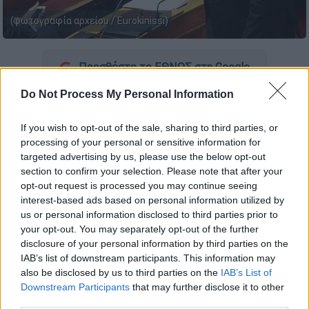
(φωτογραφία αρχείου / Eurokinissi)
Προσθέστε το ΕΘΝΟΣ στη Google
Do Not Process My Personal Information
Σοβαρό επεισόδιο έλαβε χώρα στο
καφενείο
της
Βουλής
ανάμεσα στον βουλευτή του
If you wish to opt-out of the sale, sharing to third parties, or
ΣΥΡΙΖΑ
Παύλο
Πολάκη
και στον υπουργό
processing of your personal or sensitive information for
Ανάπτυξης
Άδωνι Γεωργιάδη
. Οι δύο
targeted advertising by us, please use the below opt-out
section to confirm your selection. Please note that after your
βουλευτές ήρθαν πρόσωπο με πρόσωπο και
opt-out request is processed you may continue seeing
τελικά επενέβη η φρουρά.
interest-based ads based on personal information utilized by
us or personal information disclosed to third parties prior to
Ο Παύλος Πολάκης αρχικά πλησίασε προς το
your opt-out. You may separately opt-out of the further
μέρος του κ.
Γεωργιάδη
και του είπε: «την
disclosure of your personal information by third parties on the
Τρίτη που θα έρθω (εννοούσε στον
IAB’s list of downstream participants. This information may
also be disclosed by us to third parties on the
IAB’s List of
Αναπτυξιακό Νόμο) να φοράς τσίγκινο». Στη
Downstream Participants
that may further disclose it to other
συνέχεια ακολούθησε ο εξής διάλογος σε
third parties.