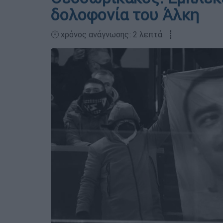
δολοφονία του Άλκη
🕛 χρόνος ανάγνωσης: 2 λεπτά ┋