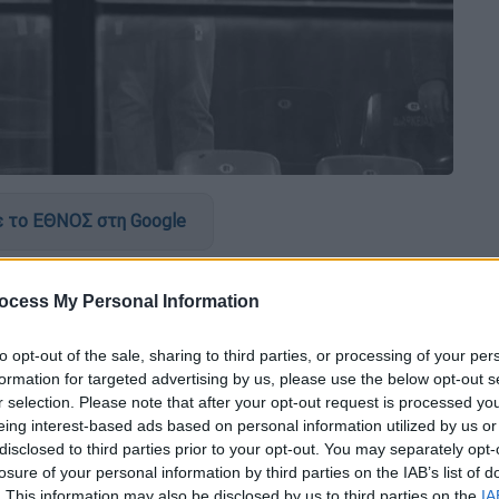
 το ΕΘΝΟΣ στη Google
όμη προσώπου που εμπλέκεται στη
ocess My Personal Information
κη
και τον θάνατο του
Άλκη Καμπανού
ς του Πολίτη
Τάκης Θεοδωρικάκος
το πρωί
to opt-out of the sale, sharing to third parties, or processing of your per
formation for targeted advertising by us, please use the below opt-out s
r selection. Please note that after your opt-out request is processed y
ίναι θέμα τιμής για την ελληνική αστυνομία
eing interest-based ads based on personal information utilized by us or
 όλοι οι ένοχοι και να παραδοθούν στη
disclosed to third parties prior to your opt-out. You may separately opt-
ΛΑΣ ο Αλβανός που είχε φύγει από τη χώρα
losure of your personal information by third parties on the IAB’s list of
. This information may also be disclosed by us to third parties on the
IA