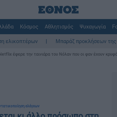
λλάδα
Κόσμος
Αθλητισμός
Ψυχαγωγία
Fo
πτέρων
Μπαράζ προκλήσεων της Άγκυρας στ
Netflix έφερε την ταινιάρα του Νόλαν που οι φαν έχουν κρυφό
εντατικοποίηση ελέγχων
ται κι άλλο πρόσωπο στη