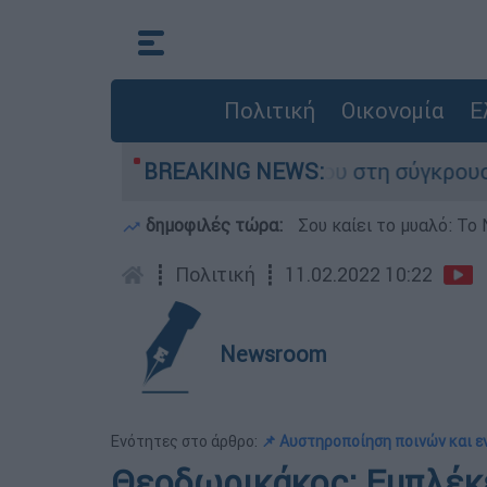
Πολιτική
Οικονομία
Ε
ίγο που έχασε τη ζωή του στη σύγκρουση ελικο
BREAKING NEWS:
δημοφιλές τώρα:
Σου καίει το μυαλό: Το 
┋
Πολιτική
┋
11.02.2022 10:22
Newsroom
Ενότητες στο άρθρο:
📌 Αυστηροποίηση ποινών και 
Θεοδωρικάκος: Εμπλέκε