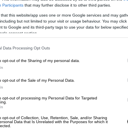
οφονία του Άλκη. Ακούω για κάποιον
Participants
that may further disclose it to other third parties.
. Για το κράτος μας και την ΕΛΑΣ δεν
 ο τελευταίος που βρίσκεται πίσω από αυτή
 that this website/app uses one or more Google services and may gath
including but not limited to your visit or usage behaviour. You may click 
ηγηθεί στη δικαιοσύνη. Παρακολουθώ στενά
 to Google and its third-party tags to use your data for below specifi
θανόν να υπάρχει κάποιος ακόμα. Η
ogle consent section.
. Όποιος άλλος εμπλέκεται θα συλληφθεί»,
l Data Processing Opt Outs
o opt-out of the Sharing of my personal data.
In
o opt-out of the Sale of my Personal Data.
In
to opt-out of processing my Personal Data for Targeted
ing.
In
o opt-out of Collection, Use, Retention, Sale, and/or Sharing
ersonal Data that Is Unrelated with the Purposes for which it
lected.