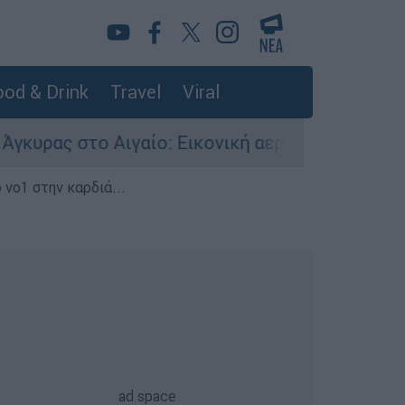
od & Drink
Travel
Viral
ο Αιγαίο: Εικονική αερομαχία ανάμεσα σε ελλην
 νο1 στην καρδιά...