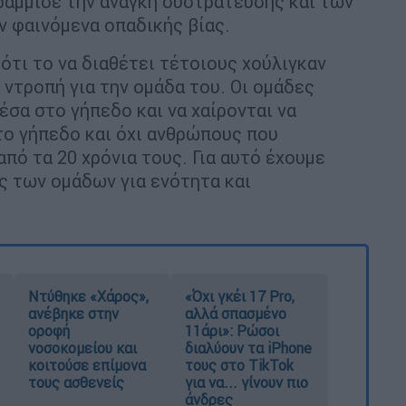
ράμμισε την ανάγκη συστράτευσης και των
ν φαινόμενα οπαδικής βίας.
 ότι το να διαθέτει τέτοιους χούλιγκαν
ι ντροπή για την ομάδα του. Οι ομάδες
έσα στο γήπεδο και να χαίρονται να
το γήπεδο και όχι ανθρώπους που
πό τα 20 χρόνια τους. Για αυτό έχουμε
ς των ομάδων για ενότητα και
Ντύθηκε «Χάρος»,
«Όχι γκέι 17 Pro,
ανέβηκε στην
αλλά σπασμένο
οροφή
11άρι»: Ρώσοι
νοσοκομείου και
διαλύουν τα iPhone
κοιτούσε επίμονα
τους στο TikTok
τους ασθενείς
για να... γίνουν πιο
άνδρες