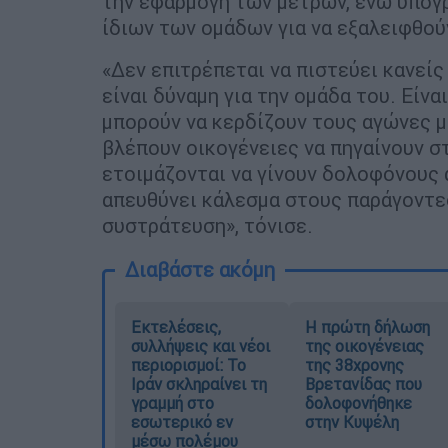
την εφαρμογή των μέτρων, ενώ υπογ
ίδιων των ομάδων για να εξαλειφθού
«Δεν επιτρέπεται να πιστεύει κανείς
είναι δύναμη για την ομάδα του. Είνα
μπορούν να κερδίζουν τους αγώνες μ
βλέπουν οικογένειες να πηγαίνουν σ
ετοιμάζονται να γίνουν δολοφόνους α
απευθύνει κάλεσμα στους παράγοντε
συστράτευση», τόνισε.
Διαβάστε ακόμη
Εκτελέσεις,
Η πρώτη δήλωση
συλλήψεις και νέοι
της οικογένειας
περιορισμοί: Το
της 38χρονης
Ιράν σκληραίνει τη
Βρετανίδας που
γραμμή στο
δολοφονήθηκε
εσωτερικό εν
στην Κυψέλη
μέσω πολέμου