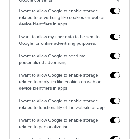
Ουκρανία. Μέσα στο ίδιο πλαίσιο υπάρχει
I want to allow Google to enable storage
μια αντίφαση: Ένας εταίρος σταθερός και
related to advertising like cookies on web or
φιλειρηνικός απειλείται από έναν άλλον ο
device identifiers in apps.
οποίος αγνοεί το διεθνές δίκαιο και ενίοτε
τον εκβιάζει εξοπλιζόμενος με ρωσικά
I want to allow my user data to be sent to
Google for online advertising purposes.
σύστημα. Εδώ δε χωρούν πια ίσες
αποστάσεις»
I want to allow Google to send me
personalized advertising.
«Δεν θα επιστρέψουμε στα
ελλείμματα»
I want to allow Google to enable storage
related to analytics like cookies on web or
Ο πρωθυπουργός διαμήνυσε πως δεν θα
device identifiers in apps.
έρθουν οριζόντια μέτρα στήριξης, με
φόντο
I want to allow Google to enable storage
την ακρίβεια και τις αυξήσεις τιμών
,
related to functionality of the website or app.
απαριθμώντας τις ενέργειες της
I want to allow Google to enable storage
κυβέρνησής του, για νοικοκυριά και
related to personalization.
επιχειρήσεις.