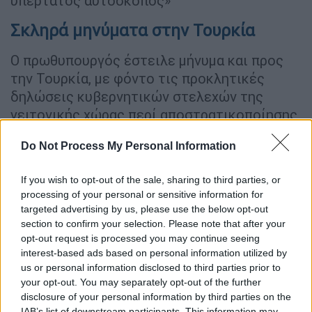
υπέρτατος αυτοσκοπός»
Σκληρά μηνύματα στην Τουρκία
Ο πρωθυπουργός έστειλε μήνυμα και προς
την Τουρκία, με φόντο τις προκλητικές
δηλώσεις κυβερνητικών στελεχών της
γειτονικής χώρας περί αποστρατικοποίησης
των νησιών. «Η πόρτα μας παραμένει
Do Not Process My Personal Information
κλειστή σε κάθε απειλή, αλλά το παράθυρό
μας παραμένει ανοιχτό σε διάλογο στη βάση
If you wish to opt-out of the sale, sharing to third parties, or
του διεθνούς δικαίου».
processing of your personal or sensitive information for
targeted advertising by us, please use the below opt-out
«Δεν είναι η πρώτη φορά που η Άγκυρα
section to confirm your selection. Please note that after your
διαστρέφει την αλήθεια με το αμόκ στα
opt-out request is processed you may continue seeing
ελληνικά νησιά. Κάποιοι αποφάσισαν να
interest-based ads based on personal information utilized by
παραχαράξουν την ιστορία το διεθνές δίκαιο
us or personal information disclosed to third parties prior to
your opt-out. You may separately opt-out of the further
και την γεωγραφία, γι’ αυτό πήραν άμεση
disclosure of your personal information by third parties on the
απάντηση από όλους και να στραφούν
IAB’s list of downstream participants. This information may