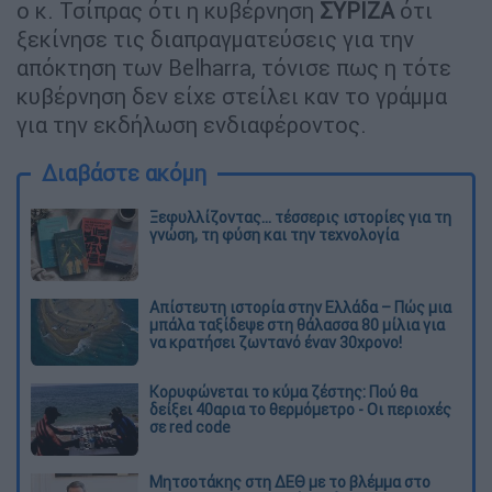
ο κ. Τσίπρας ότι η κυβέρνηση
ΣΥΡΙΖΑ
ότι
ξεκίνησε τις διαπραγματεύσεις για την
απόκτηση των Belharra, τόνισε πως η τότε
κυβέρνηση δεν είχε στείλει καν το γράμμα
για την εκδήλωση ενδιαφέροντος.
Διαβάστε ακόμη
Ξεφυλλίζοντας... τέσσερις ιστορίες για τη
γνώση, τη φύση και την τεχνολογία
Απίστευτη ιστορία στην Ελλάδα – Πώς μια
μπάλα ταξίδεψε στη θάλασσα 80 μίλια για
να κρατήσει ζωντανό έναν 30χρονο!
Κορυφώνεται το κύμα ζέστης: Πού θα
δείξει 40αρια το θερμόμετρο - Οι περιοχές
σε red code
Μητσοτάκης στη ΔΕΘ με το βλέμμα στο