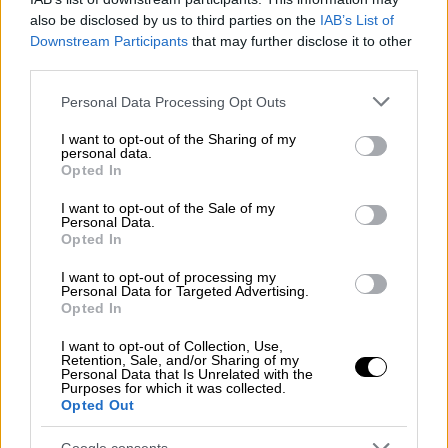
σοφότεροι στα εσωτερικά τους θέματα»,
also be disclosed by us to third parties on the
IAB’s List of
είπε.
Downstream Participants
that may further disclose it to other
third parties.
«Η Ελλάδα δεν έχει καμία ανάγκη να
Please note that this website/app uses one or more Google
Personal Data Processing Opt Outs
εκτοξεύει φωτοβολίδες και να αποσπά
services and may gather and store information including but
διεθνή προσοχή από όσα συμβαίνουν στην
not limited to your visit or usage behaviour. You may click to
I want to opt-out of the Sharing of my
personal data.
κοινωνία της, όπως δυστυχώς κάνουν οι
grant or deny consent to Google and its third-party tags to
Opted In
use your data for below specified purposes in below Google
γείτονες μας. Είναι μια χώρα με
consent section.
I want to opt-out of the Sale of my
αυτοπεποίθηση σε κάθε πεδίο και αυτό
Personal Data.
δείχνει συνέπεια σε κάθε συμμαχία της και
Opted In
αυτό οφείλει πρώτη να το αντιληφθεί η
I want to opt-out of processing my
Δύση».
Personal Data for Targeted Advertising.
Opted In
Ο κ. Μητσοτάκης έκανε αναφορά και στη
I want to opt-out of Collection, Use,
ρωσοουκρανική κρίση, στηλιτεύοντας το
Retention, Sale, and/or Sharing of my
Personal Data that Is Unrelated with the
γεγονός ότι η Τουρκία εξοπλίζεται με
Purposes for which it was collected.
Opted Out
ρωσικό εξοπλισμό: «Δεν υπάρχει κοινό
μέτωπο μέσα στο ΝΑΤΟ απέναντι στην
Google consents