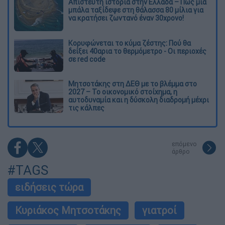
Απίστευτη ιστορία στην Ελλάδα – Πώς μια
μπάλα ταξίδεψε στη θάλασσα 80 μίλια για
να κρατήσει ζωντανό έναν 30χρονο!
Κορυφώνεται το κύμα ζέστης: Πού θα
δείξει 40αρια το θερμόμετρο - Οι περιοχές
σε red code
Μητσοτάκης στη ΔΕΘ με το βλέμμα στο
2027 – Το οικονομικό στοίχημα, η
αυτοδυναμία και η δύσκολη διαδρομή μέχρι
τις κάλπες
επόμενο
άρθρο
#TAGS
ειδήσεις τώρα
Κυριάκος Μητσοτάκης
γιατροί