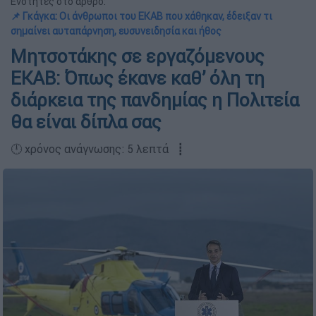
Ενότητες στο άρθρο:
📌 Γκάγκα: Οι άνθρωποι του ΕΚΑΒ που χάθηκαν, έδειξαν τι
σημαίνει αυταπάρνηση, ευσυνειδησία και ήθος
Μητσοτάκης σε εργαζόμενους
ΕΚΑΒ: Όπως έκανε καθ’ όλη τη
διάρκεια της πανδημίας η Πολιτεία
θα είναι δίπλα σας
🕛 χρόνος ανάγνωσης: 5 λεπτά ┋