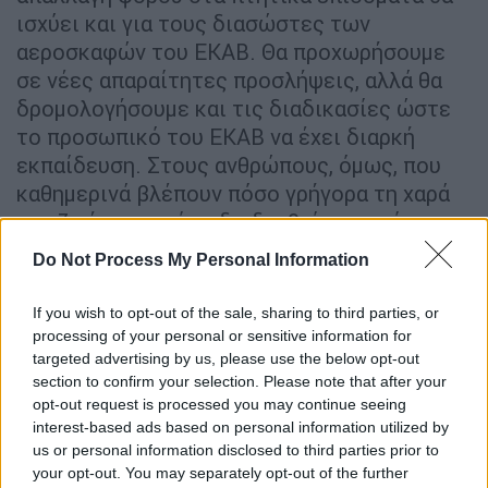
ισχύει και για τους διασώστες των
αεροσκαφών του ΕΚΑΒ. Θα προχωρήσουμε
σε νέες απαραίτητες προσλήψεις, αλλά θα
δρομολογήσουμε και τις διαδικασίες ώστε
το προσωπικό του ΕΚΑΒ να έχει διαρκή
εκπαίδευση. Στους ανθρώπους, όμως, που
καθημερινά βλέπουν πόσο γρήγορα τη χαρά
της ζωής μπορεί να διαδεχθεί η αγωνία του
κινδύνου, θέλω να είμαι διπλά ειλικρινής. Θα
Do Not Process My Personal Information
πω, λοιπόν, ότι
η Πολιτεία θα είναι δίπλα
σας -όπως το έκανε καθ’ όλη τη διάρκεια της
If you wish to opt-out of the sale, sharing to third parties, or
πανδημίας-
αλλά πάντοτε με βάση τις
processing of your personal or sensitive information for
targeted advertising by us, please use the below opt-out
δυνατότητες της χώρας και της εθνικής
section to confirm your selection. Please note that after your
οικονομίας γιατί -πρώτα από όλα- εσείς
opt-out request is processed you may continue seeing
καταλαβαίνετε πόσο εύκολα μία επιπόλαια,
interest-based ads based on personal information utilized by
μία λάθος απόφαση μπορεί να καταστρέψει
us or personal information disclosed to third parties prior to
έναν υγιή οργανισμό
και το μέλλον του»,
your opt-out. You may separately opt-out of the further