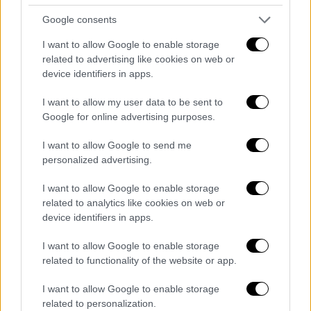
προσφέρουν και
επιθεώρησε ελικόπτερο
Google consents
του ΕΚΑΒ
το οποίο εκτελεί αεροδιακομιδές
μέρα και νύχτα (και βρίσκεται σε 24ωρη
I want to allow Google to enable storage
related to advertising like cookies on web or
ετοιμότητα) καθώς και αεροσκάφος για τη
device identifiers in apps.
μεταφορά ασθενών που αποτελούν δωρεά
του Ιδρύματος Σταύρος Νιάρχος. Ο
I want to allow my user data to be sent to
Πρωθυπουργός συνομίλησε με τα
Google for online advertising purposes.
πληρώματα των διασωστών που βρίσκονται
I want to allow Google to send me
κάθε μέρα δίπλα σε όσους έχουν ανάγκη, με
personalized advertising.
αεροσκάφη, ελικόπτερα, ασθενοφόρα και
I want to allow Google to enable storage
μοτοσυκλέτες και μίλησε με λόγια
related to analytics like cookies on web or
ευγνωμοσύνης μέσω ασυρμάτου από
device identifiers in apps.
ασθενοφόρο - συντονιστικό κέντρο σε όλα
τα πληρώματα των ασθενοφόρων στη χώρα.
I want to allow Google to enable storage
related to functionality of the website or app.
«Καλησπέρα σας. Είναι πολύ μεγάλη τιμή για
I want to allow Google to enable storage
μένα να βρίσκομαι σήμερα σε αυτή την
related to personalization.
εκδήλωση, τιμώντας την ημέρα του