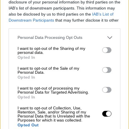
disclosure of your personal information by third parties on the
σημείωσε ο κ. Μητσοτάκης.
IAB’s list of downstream participants. This information may
also be disclosed by us to third parties on the
IAB’s List of
Σημειώνεται ότι η ημέρα «Θυσίας του
Downstream Participants
that may further disclose it to other
Διασώστη» είναι θεσμοθετημένη στις 14
third parties.
Ιανουαρίου και κάθε χρόνο αποτελεί μια
Please note that this website/app uses one or more Google
Personal Data Processing Opt Outs
ημέρα μνήμης και συγκίνησης. Σημείο
services and may gather and store information including but
αναφοράς αποτελεί η 14η Ιανουαρίου 2001,
not limited to your visit or usage behaviour. You may click to
I want to opt-out of the Sharing of my
personal data.
όταν και συνέβη η πρώτη πτώση
grant or deny consent to Google and its third-party tags to
Opted In
ελικοπτέρου του ΕΚΑΒ ανοικτά του Σουνίου.
use your data for below specified purposes in below Google
consent section.
Κάθε χρόνο, η ημέρα «Θυσίας του Διασώστη»
I want to opt-out of the Sale of my
Personal Data.
είναι ημέρα μνήμης και σεβασμού για τους
Opted In
εργαζόμενους του ΕΚΑΒ, οι οποίοι
I want to opt-out of processing my
απώλεσαν τη ζωή τους κατά την εκτέλεση
Personal Data for Targeted Advertising.
Opted In
των καθηκόντων τους.
I want to opt-out of Collection, Use,
Φτάνοντας στην αεροπορική βάση ο
Retention, Sale, and/or Sharing of my
Personal Data that Is Unrelated with the
Κυριάκος Μητσοτάκης ευχαρίστησε τους
Purposes for which it was collected.
διασώστες για τις πολύτιμες υπηρεσίες
που
Opted Out