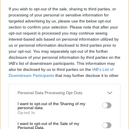
If you wish to opt-out of the sale, sharing to third parties, or
Η κατάσταση στην αγορά, η αύξηση του
processing of your personal or sensitive information for
ενεργειακού κόστους και οι συνέπειές της
targeted advertising by us, please use the below opt-out
βρέθηκαν στο επίκεντρο της συνάντησης
section to confirm your selection. Please note that after your
opt-out request is processed you may continue seeing
του πρωθυπουργού,
Κυριάκου Μητσοτάκη
,
interest-based ads based on personal information utilized by
το απόγευμα της Τρίτης, 22 Φεβρουαρίου,
us or personal information disclosed to third parties prior to
στο Μέγαρο Μαξίμου, με τον νέο πρόεδρο
your opt-out. You may separately opt-out of the further
της Κεντρικής Ένωσης Επιμελητηρίων
disclosure of your personal information by third parties on the
IAB’s list of downstream participants. This information may
Ελλάδος και πρόεδρο του ΕΒΕΘ,
Γιάννη
also be disclosed by us to third parties on the
IAB’s List of
Μασούτη
και τον πρόεδρο του ΕΒΕΑ, Γιάννη
Downstream Participants
that may further disclose it to other
Μπρατάκο.
third parties.
Κατά τη διάρκεια της συνάντησης
Please note that this website/app uses one or more Google
Personal Data Processing Opt Outs
services and may gather and store information including but
συζητήθηκαν, επίσης, οι προοπτικές της
not limited to your visit or usage behaviour. You may click to
I want to opt-out of the Sharing of my
οικονομίας και ο αναπτυξιακός ρόλος των
personal data.
grant or deny consent to Google and its third-party tags to
Opted In
Επιμελητηρίων. Τονίστηκε ιδιαίτερα η
use your data for below specified purposes in below Google
ανάγκη να καταβληθεί κάθε δυνατή
consent section.
I want to opt-out of the Sale of my
Personal Data.