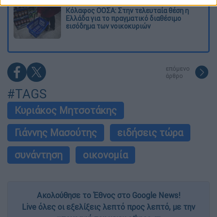
Κόλαφος ΟΟΣΑ: Στην τελευταία θέση η
Ελλάδα για το πραγματικό διαθέσιμο
εισόδημα των νοικοκυριών
επόμενο
άρθρο
#TAGS
Κυριάκος Μητσοτάκης
Γιάννης Μασούτης
ειδήσεις τώρα
συνάντηση
οικονομία
Ακολούθησε το Έθνος στο Google News!
Live όλες οι εξελίξεις λεπτό προς λεπτό, με την