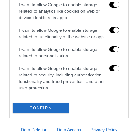
Ελλάδα
|
23.02.2022 09:40
I want to allow Google to enable storage
Αμαλιάδα: «Αντικαθιστούν»
related to analytics like cookies on web or
device identifiers in apps.
πανεπιστημιακό τμήμα με πρόγραμμα
σπουδών κατώτερης βαθμίδας
I want to allow Google to enable storage
related to functionality of the website or app.
I want to allow Google to enable storage
Διαβάστε ακόμη
related to personalization.
I want to allow Google to enable storage
Δημιούργησαν με AI νέους ιούς μέσα σε
λίγες ώρες - Γιατί προβληματίζονται οι
related to security, including authentication
επιστήμονες
functionality and fraud prevention, and other
user protection.
Σαν το τρομακτικό It: 15χρονο ντυμένος
κλόουν μαχαίρωσε μέχρι θανάτου
ηλικιωμένο - Τον κατέγραψε κάμερα
CONFIRM
«Πόλεμος» για τους χρόνους των
δρομολογίων: Τα σωματεία απαντούν στις
καταγγελίες, οι παρατάξεις περνούν στην
Data Deletion
Data Access
Privacy Policy
αντεπίθεση