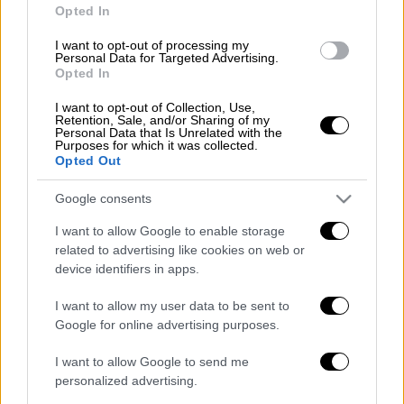
προσπάθεια για τη συγκράτηση των τιμών
Opted In
και για τις μικρότερες δυνατές επιπτώσεις
I want to opt-out of processing my
των ανατιμήσεων στους καταναλωτές.
Personal Data for Targeted Advertising.
Opted In
ΔΙΑΒΑΣΤΕ ΕΠΙΣΗΣ
I want to opt-out of Collection, Use,
Retention, Sale, and/or Sharing of my
Personal Data that Is Unrelated with the
Πολιτική
|
23.02.2022 09:35
Purposes for which it was collected.
Opted Out
Ο Νίκος Παππάς απολογείται για τις
τηλεοπτικές άδειες
Google consents
I want to allow Google to enable storage
Ελλάδα
|
23.02.2022 09:38
related to advertising like cookies on web or
Θάνατος τριών παιδιών στην Πάτρα:
device identifiers in apps.
Στο στόχαστρο ο θάνατος της 6
I want to allow my user data to be sent to
μηνών Ίριδας – Το χρονικό, το
Google for online advertising purposes.
καταγραφικό του ΕΚΑΒ και τα
ερωτήματα
I want to allow Google to send me
personalized advertising.