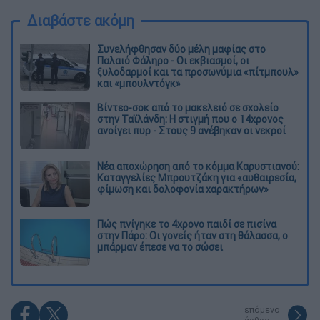
Διαβάστε ακόμη
Συνελήφθησαν δύο μέλη μαφίας στο
Παλαιό Φάληρο - Οι εκβιασμοί, οι
ξυλοδαρμοί και τα προσωνύμια «πίτμπουλ»
και «μπουλντόγκ»
Βίντεο-σοκ από το μακελειό σε σχολείο
στην Ταϊλάνδη: Η στιγμή που ο 14χρονος
ανοίγει πυρ - Στους 9 ανέβηκαν οι νεκροί
Νέα αποχώρηση από το κόμμα Καρυστιανού:
Καταγγελίες Μπρουτζάκη για «αυθαιρεσία,
φίμωση και δολοφονία χαρακτήρων»
Πώς πνίγηκε το 4χρονο παιδί σε πισίνα
στην Πάρο: Οι γονείς ήταν στη θάλασσα, ο
μπάρμαν έπεσε να το σώσει
επόμενο