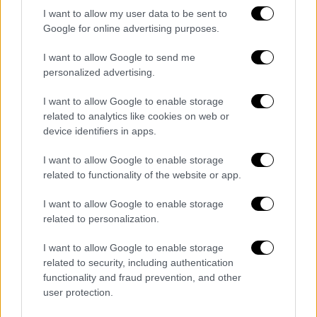
I want to allow my user data to be sent to
Google for online advertising purposes.
I want to allow Google to send me
personalized advertising.
I want to allow Google to enable storage
related to analytics like cookies on web or
device identifiers in apps.
Απέλαση Ρώσων διπλωματών: Η
I want to allow Google to enable storage
ανακοίνωση του ΥΠΕΞ
related to functionality of the website or app.
Νωρίτερα, ανεπιθύμητα κηρύχθηκαν 12 μέλη
I want to allow Google to enable storage
related to personalization.
Διπλωματικών και Προξενικών Αποστολών
της
Ρωσίας
στη χώρα μας, σύμφωνα με
I want to allow Google to enable storage
ανακοίνωση του
υπουργείου Εξωτερικών
.
related to security, including authentication
Επί της ουσίας, το
υπουργείο
functionality and fraud prevention, and other
user protection.
Εξωτερικών
προχωράει στην απέλαση των