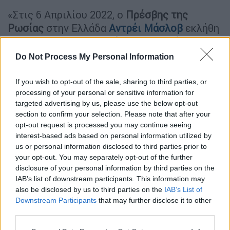
«Στις 6 Απριλίου 2022, ο
Πρέσβης της
Ρωσίας
στην Ελλάδα
Αντρέι Μάσλοβ
εκλήθη
στο ελληνικό
Υπουργείο Εξωτερικών
, όπου
ενημερώθηκε για την απόφαση της Αθήνας
Do Not Process My Personal Information
να κηρύξει 12 διπλωμάτες της
Πρεσβείας
και του Γενικού Προξενείου
στη
If you wish to opt-out of the sale, sharing to third parties, or
Θεσσαλονίκη
personae non gratae»,
processing of your personal or sensitive information for
targeted advertising by us, please use the below opt-out
τονίζεται χαρακτηριστικά και προστίθεται:
section to confirm your selection. Please note that after your
opt-out request is processed you may continue seeing
«Από την πλευρά μας, εκφράσαμε την
interest-based ads based on personal information utilized by
κατηγορηματική διαμαρτυρία για αυτό το
us or personal information disclosed to third parties prior to
αδικαιολόγητο και συγκρουσιακό βήμα που
your opt-out. You may separately opt-out of the further
έχει στόχο την ακόμη χειρότερη
disclosure of your personal information by third parties on the
IAB’s list of downstream participants. This information may
καταστροφή του συνόλου των διμερών μας
also be disclosed by us to third parties on the
IAB’s List of
σχέσεων. Επισημάναμε ότι αυτή η ενέργεια
Downstream Participants
that may further disclose it to other
δεν θα μείνει χωρίς συνέπειες».
third parties.
Please note that this website/app uses one or more Google