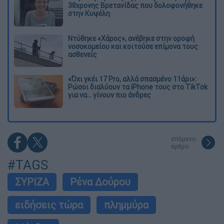
38χρονης Βρετανίδας που δολοφονήθηκε
στην Κυψέλη
Ντύθηκε «Χάρος», ανέβηκε στην οροφή
νοσοκομείου και κοιτούσε επίμονα τους
ασθενείς
«Όχι γκέι 17 Pro, αλλά σπασμένο 11άρι»:
Ρώσοι διαλύουν τα iPhone τους στο TikTok
για να... γίνουν πιο άνδρες
επόμενο
άρθρο
#TAGS
ΣΥΡΙΖΑ
Ρένα Δούρου
ειδήσεις τώρα
πλημμύρα