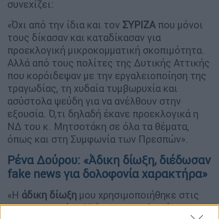
συνεχίζει:
«Όχι από την ίδια και τον
ΣΥΡΙΖΑ
που μόνοι
τους δίκασαν και καταδίκασαν για
προεκλογική μικροκομματική σκοπιμότητα.
Αλλά από τους πολίτες της Δυτικής Αττικής
που κορόιδεψαν με την εργαλειοποίηση της
τραγωδίας, τη χυδαία τυμβωρυχία και
ασύστολα ψεύδη για να ανέλθουν στην
εξουσία. Ό,τι δηλαδή έκανε προεκλογικά η
ΝΔ του κ. Μητσοτάκη σε όλα τα θέματα,
όπως και στη Συμφωνία των Πρεσπών».
Ρένα Δούρου: «Άδικη δίωξη, διέδωσαν
fake news για δολοφονία χαρακτήρα»
«Η
άδικη δίωξη
μου χρησιμοποιήθηκε στις
περιφερειακές αλλά και στις εθνικές