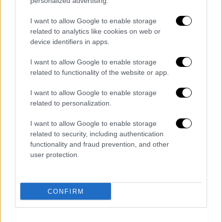
personalized advertising.
τιμήσουμε τη μνήμη τους περνάει μέσα από
τις πρωτοβουλίες όλων όσοι έχουμε θέση
I want to allow Google to enable storage
ευθύνης. Θα ήθελα να ευχαριστήσω όλους
related to analytics like cookies on web or
device identifiers in apps.
τους πολίτες που με στήριξαν, τις
συντρόφισσες και τους συντρόφους του
I want to allow Google to enable storage
κόμματός μου καθώς και τον Πρόεδρο για
related to functionality of the website or app.
την εμπιστοσύνη με την οποία με
I want to allow Google to enable storage
περιέβαλε», κατέληξε.
related to personalization.
Στις 23 Ιουνίου οι ποινές
I want to allow Google to enable storage
related to security, including authentication
Στις 23 Ιουνίου θα αποφασίσει το
functionality and fraud prevention, and other
δικαστήριο επί των ποινών που θα
user protection.
επιβληθούν στους 8
κατηγορουμένους
, οι
οποίοι κρίθηκαν ένοχοι για τη φονική
πλημμύρα
της
Μάνδρας
.
CONFIRM
Οι
συνήγοροι τους
ζήτησαν από το