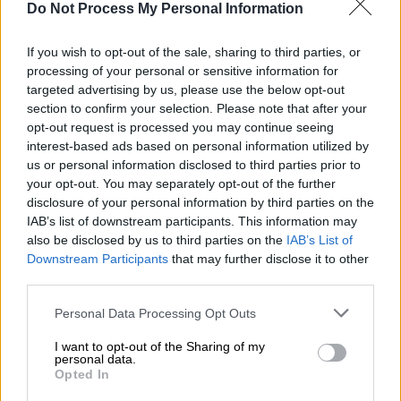
εκλογές με τη διάδοση φέικ νιούζ και την
Do Not Process My Personal Information
απόπειρα απροκάλυπτης
δολοφονίας
χαρακτήρα
», σημείωσε η πρώην
If you wish to opt-out of the sale, sharing to third parties, or
περιφερειάρχης Αττικής
Ρένα Δούρου
μετά
processing of your personal or sensitive information for
targeted advertising by us, please use the below opt-out
την αθώωσή της από το δικαστήριο για τις
section to confirm your selection. Please note that after your
πλημμύρες
στη
Μάνδρα
.
opt-out request is processed you may continue seeing
interest-based ads based on personal information utilized by
«Όταν έχει συμβεί μια τραγωδία δεν
us or personal information disclosed to third parties prior to
υπάρχουν περιθώρια ούτε
στιγμιαίας χαράς
your opt-out. You may separately opt-out of the further
ούτε προσωπικής δικαίωσης
. Η απόφαση
disclosure of your personal information by third parties on the
IAB’s list of downstream participants. This information may
αυτή θα πρέπει να αποτελέσει σημείο
also be disclosed by us to third parties on the
IAB’s List of
αναφοράς προς όλους : αντί να
Downstream Participants
that may further disclose it to other
εργαλειοποιούν τις τραγωδίες για την
third parties.
εξόντωση των πολιτικών αντιπάλων,
Please note that this website/app uses one or more Google
Personal Data Processing Opt Outs
τυμβωρυχόντας, να ενσκύψουν στο
services and may gather and store information including but
πρόβλημα και να εξετάσουν πως θα
not limited to your visit or usage behaviour. You may click to
I want to opt-out of the Sharing of my
personal data.
αντιμετωπισθεί η επερχόμενη λαίλαπα των
grant or deny consent to Google and its third-party tags to
Opted In
use your data for below specified purposes in below Google
ακραίων καιρικών φαινομένων. Η άδικη