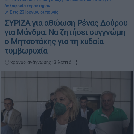
δολοφονία χαρακτήρα»
📌 Στις 23 Ιουνίου οι ποινές
ΣΥΡΙΖΑ για αθώωση Ρένας Δούρου
για Μάνδρα: Να ζητήσει συγγνώμη
ο Μητσοτάκης για τη χυδαία
τυμβωρυχία
🕛 χρόνος ανάγνωσης: 3 λεπτά ┋