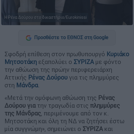
Η Ρένα Δούρου στο δικαστήριο/Eurokinissi
Προσθέστε το ΕΘΝΟΣ στη Google
Σφοδρή επίθεση στον πρωθυπουργό
Κυριάκο
Μητσοτάκη
εξαπολύει ο
ΣΥΡΙΖΑ
με φόντο
την αθώωση της πρώην περιφερειάρχη
Αττικής
Ρένας Δούρου
για τις πλημμύρες
στη
Μάνδρα
.
«Μετά την ομόφωνη αθώωση της
Ρένας
Δούρου για
την τραγωδία στις
πλημμύρες
της Μάνδρας
, περιμένουμε από τον κ.
Μητσοτάκη και όλη τη ΝΔ να ζητήσει έστω
μία συγγνώμη», σημειώνει ο
ΣΥΡΙΖΑ
και