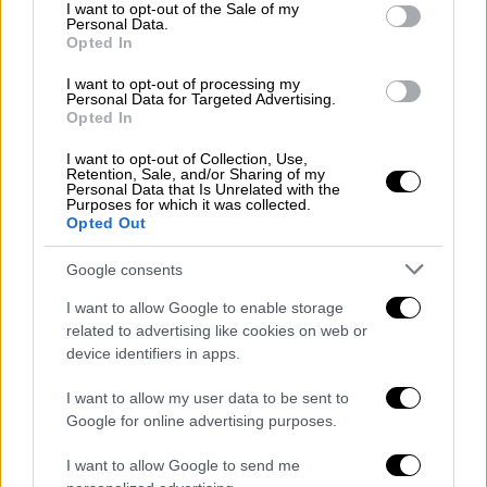
consent section.
δίωξη μου χρησιμοποιήθηκε στις
I want to opt-out of the Sale of my
Personal Data.
περιφερειακές αλλά και στις εθνικές
Opted In
εκλογές με τη διάδοση φέικ νιούζ και την
I want to opt-out of processing my
απόπειρα απροκάλυπτης δολοφονίας
Personal Data for Targeted Advertising.
Opted In
χαρακτήρα
», σημείωσε χαρακτηριστικά και
συνέχισε:
I want to opt-out of Collection, Use,
Retention, Sale, and/or Sharing of my
Personal Data that Is Unrelated with the
«Όσον αφορά το σκέλος της σημερινής
Purposes for which it was collected.
Opted Out
απόφασης που σχετίζεται με τα στελέχη της
Περιφέρειας, πιστεύω ότι στον δεύτερο
Google consents
βαθμό θα αναδειχθεί πλήρως ότι
I want to allow Google to enable storage
ανταποκρίθηκαν στα καθήκοντά τους όπως
related to advertising like cookies on web or
άλλωστε κρίθηκε και από τα πορίσματα των
device identifiers in apps.
σχετικών διοικητικών ελέγχων».
I want to allow my user data to be sent to
«Και σήμερα λοιπόν η σκέψη όλων βρίσκεται
Google for online advertising purposes.
στη μνήμη των θυμάτων και τις οικογένειές
I want to allow Google to send me
τους. Και ο ειλικρινέστερος τρόπος να