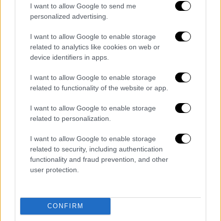
λαϊκισμού του. Όταν μιλάμε για τοξικό κλίμα
I want to allow Google to send me
από την πλευρά της αξιωματικής
personalized advertising.
αντιπολίτευσης, αυτό ακριβώς εννοούμε».
I want to allow Google to enable storage
related to analytics like cookies on web or
ΣΥΡΙΖΑ: Οι υπουργοί της ΝΔ δεν
device identifiers in apps.
θέλουν δημοσίευση του πως
ρυθμίζουν τα δάνειά τους
I want to allow Google to enable storage
related to functionality of the website or app.
Ανταπαντώντας, ο ΣΥΡΙΖΑ σε υψηλούς
I want to allow Google to enable storage
τόνους σημείωσε πως «η
ΝΔ παραδέχεται
related to personalization.
ότι δεν θέλει να δημοσιεύεται το πώς
ρυθμίζουν τα δάνειά τους οι υπουργοί της».
I want to allow Google to enable storage
related to security, including authentication
«Με την ανακοίνωσή της η ΝΔ των 350 εκατ.
functionality and fraud prevention, and other
user protection.
ευρώ δανεικών και αγύριστων παραδέχεται
ένα πράγμα: Λέει ότι δεν θέλει να
αποκαλύπτονται οι ρυθμίσεις των δανείων
CONFIRM
13 εκατ. των υπουργών της, γιατί είναι