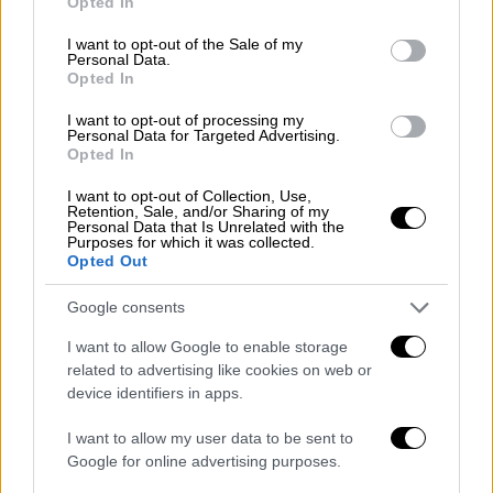
Opted In
use your data for below specified purposes in below Google
consent section.
Στον κ. Ηλιόπουλο απάντησε το γραφείο
I want to opt-out of the Sale of my
Personal Data.
Τύπου της ΝΔ, το οποίο σε ανακοίνωσή του,
Opted In
τονίζει: «Αδυνατώντας να αντιπαρατεθεί
I want to opt-out of processing my
πολιτικά, ο
ΣΥΡΙΖΑ
συνεχίζει να πορεύεται
Personal Data for Targeted Advertising.
Opted In
στον γνώριμό του δρόμο της χυδαιότητας.
Βουλευτές της
Νέας Δημοκρατίας
και
I want to opt-out of Collection, Use,
Retention, Sale, and/or Sharing of my
κυβερνητικά στελέχη πράγματι έχουν
δάνεια
Personal Data that Is Unrelated with the
από τράπεζες
, τα οποία δηλώνουν στο
Purposes for which it was collected.
Opted Out
"Πόθεν Έσχες". Όπως ακριβώς δάνεια από
τράπεζες έχουν και αρκετοί βουλευτές του
Google consents
ΣΥΡΙΖΑ
και πολλοί Έλληνες. Ούτε μεμπτό
I want to allow Google to enable storage
είναι, ούτε παράνομο. Το γεγονός ότι το
related to advertising like cookies on web or
αναγάγει σε αντιπολιτευτικό θέμα ο
ΣΥΡΙΖΑ
,
device identifiers in apps.
συνδέοντάς το μάλιστα με ένα συγκεκριμένο
I want to allow my user data to be sent to
ζήτημα, που έχει όντως κοινωνική διάσταση,
Google for online advertising purposes.
είναι άλλη μια απόδειξη του ακραίου