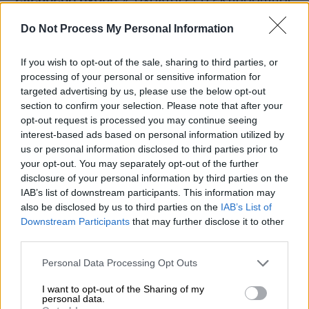
Τύπου του
ΣΥΡΙΖΑ-ΠΣ
και τονίζει ότι «είναι
Do Not Process My Personal Information
αυτονόητο πως ο πλειστηριασμός πρώτης
κατοικίας πρέπει να παγώσει».
If you wish to opt-out of the sale, sharing to third parties, or
processing of your personal or sensitive information for
Τονίζει επιπλέον ότι είναι αυτονόητο πως η
targeted advertising by us, please use the below opt-out
αξιωματική αντιπολίτευση περιμένει «τους
section to confirm your selection. Please note that after your
βουλευτές, υπουργούς της ΝΔ και τον ίδιο
opt-out request is processed you may continue seeing
τον
κ. Μητσοτάκη
με τα 1,3 εκατ. χρέη, να
interest-based ads based on personal information utilized by
us or personal information disclosed to third parties prior to
ψηφίσουν την
τροπολογία που κατέθεσε ο
your opt-out. You may separately opt-out of the further
ΣΥΡΙΖΑ-Προοδευτική Συμμαχία
, προκειμένου
disclosure of your personal information by third parties on the
στα πόθεν έσχες να υποχρεούνται όλοι να
IAB’s list of downstream participants. This information may
δηλώνουν όχι μόνο το ύψος των δανείων
also be disclosed by us to third parties on the
IAB’s List of
Downstream Participants
that may further disclose it to other
τους αλλά και τα έγγραφα των ρυθμίσεών
third parties.
τους». «Για να δούμε εάν είναι όλοι ίσοι
απέναντι στο νόμο και τις τράπεζες»,
Please note that this website/app uses one or more Google
Personal Data Processing Opt Outs
services and may gather and store information including but
αναφέρει καταληκτικά.
not limited to your visit or usage behaviour. You may click to
I want to opt-out of the Sharing of my
personal data.
grant or deny consent to Google and its third-party tags to
ΝΔ: Τοξικό κλίμα