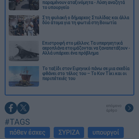
παραμένουν αταξινόμητα - Λύση αναζητά
το υπουργείο
Στη φυλακή ο δήμαρχος Στυλίδας και άλλα
δύο άτομα για τη φωτιά στη Βοιωτία
Επιστροφή στο μέλλον; Τα υπερηχητικά
αεροπλάνα ετοιμάζονται να ξαναπετάξουν -
Αλλά υπάρχει ένα πρόβλημα
Το ταξίδι στον Ειρηνικό πάνω σε μια σχεδία
φθάνει στο τέλος του – Το Κον Τίκι και οι
περιπέτειές του
επόμενο
άρθρο
#TAGS
πόθεν έσχες
ΣΥΡΙΖΑ
υπουργοί