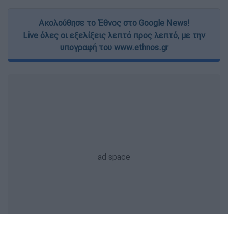
Ακολούθησε το Έθνος στο Google News!
Live όλες οι εξελίξεις λεπτό προς λεπτό, με την
υπογραφή του www.ethnos.gr