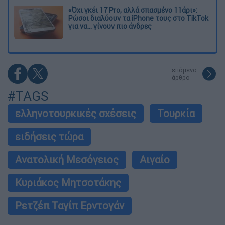
«Όχι γκέι 17 Pro, αλλά σπασμένο 11άρι»:
Ρώσοι διαλύουν τα iPhone τους στο TikTok
για να... γίνουν πιο άνδρες
επόμενο
άρθρο
#TAGS
ελληνοτουρκικές σχέσεις
Τουρκία
ειδήσεις τώρα
Ανατολική Μεσόγειος
Αιγαίο
Κυριάκος Μητσοτάκης
Ρετζέπ Ταγίπ Ερντογάν