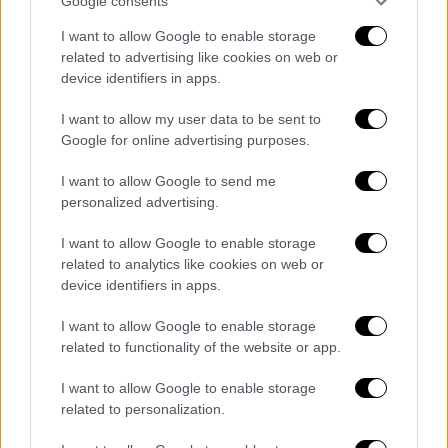
Google consents
I want to allow Google to enable storage
related to advertising like cookies on web or
device identifiers in apps.
I want to allow my user data to be sent to
Google for online advertising purposes.
I want to allow Google to send me
personalized advertising.
«Οι σχέσεις μας με την Ελλάδα είχαν πάντα
I want to allow Google to enable storage
σκαμπανεβάσματα. Λίγα λόγια για την
related to analytics like cookies on web or
κατάσταση των νησιών. Υπάρχουν κάποια
device identifiers in apps.
ζητήματα που μας τα έχει επιβάλλει η
I want to allow Google to enable storage
ιστορία. Μετά από 6-7 χρόνια στασιμότητας,
related to functionality of the website or app.
ξεκινήσαμε την περίοδο των διερευνητικών
επαφών. Πήγαμε, ήρθαμε, κάναμε
I want to allow Google to enable storage
συζητήσεις. Ας μιλήσουμε ευθέως για τα
related to personalization.
διμερή μας ζητήματα με την Ελλάδα.