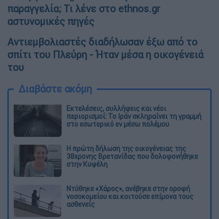
παραγγελία; Τι λένε στο ethnos.gr
αστυνομικές πηγές
Αντιεμβολιαστές διαδήλωσαν έξω από το
σπίτι του Πλεύρη - Ήταν μέσα η οικογένειά
του
Διαβάστε ακόμη
Εκτελέσεις, συλλήψεις και νέοι
περιορισμοί: Το Ιράν σκληραίνει τη γραμμή
στο εσωτερικό εν μέσω πολέμου
Η πρώτη δήλωση της οικογένειας της
38χρονης Βρετανίδας που δολοφονήθηκε
στην Κυψέλη
Ντύθηκε «Χάρος», ανέβηκε στην οροφή
νοσοκομείου και κοιτούσε επίμονα τους
ασθενείς