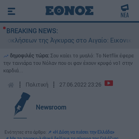
BREAKING NEWS:
ων της Άγκυρας στο Αιγαίο: Εικονική αερομαχί
δημοφιλές τώρα:
Σου καίει το μυαλό: Το Netflix έφερε
την ταινιάρα του Νόλαν που οι φαν έχουν κρυφό νο1 στην
καρδιά...
┋
Πολιτική
┋
27.06.2022 23:26
Newsroom
Ενότητες στο άρθρο:
📌 «Η Δύση να πιέσει την Ελλάδα»
📌 Με το τουρκο-λιβυκό δείξαμε τα σύνορα της Γαλάζιας