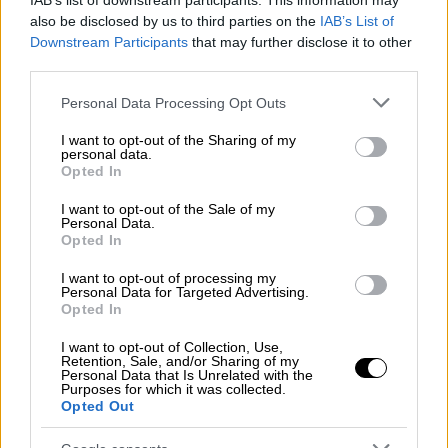
IAB’s list of downstream participants. This information may
Ασκείστε πρώτα πίεση στην Ελλάδα και μετά
also be disclosed by us to third parties on the
IAB’s List of
ελάτε να μας ρωτήσετε εμάς».
Downstream Participants
that may further disclose it to other
third parties.
Ο
Ιμπραχίμ Καλίν
εξέφρασε για άλλη μια
φορά την ενόχλησή του για τις συμμαχίες
Please note that this website/app uses one or more Google
Personal Data Processing Opt Outs
services and may gather and store information including but
της Ελλάδας και δήλωσε ότι δεν πρόκειται
not limited to your visit or usage behaviour. You may click to
I want to opt-out of the Sharing of my
να παραμείνουν σιωπηλοί στο παρασκηνιακό
personal data.
grant or deny consent to Google and its third-party tags to
Opted In
λόμπι που ασκεί η Αθήνα διεθνώς.
use your data for below specified purposes in below Google
consent section.
I want to opt-out of the Sale of my
Personal Data.
Opted In
I want to opt-out of processing my
Personal Data for Targeted Advertising.
Opted In
I want to opt-out of Collection, Use,
Retention, Sale, and/or Sharing of my
Personal Data that Is Unrelated with the
Purposes for which it was collected.
Opted Out