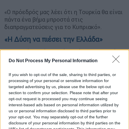
«Ο πρόεδρός μας λέει ότι η Τουρκία θα είναι
πάντα ένα βήμα μπροστά στις
διαπραγματεύσεις για το Κυπριακό».
«Η Δύση να πιέσει την Ελλάδα»
Ο Ιμπραχίμ Καλίν σημείωσε ότι οι Δυτικοί
πιέζουν την Τουρκία για την Ελλάδα, ωστόσο
Do Not Process My Personal Information
αντέτεινε ότι αυτή που πρέπει να
‘νουθετήσει’ η Δύση είναι η Αθήνα.
If you wish to opt-out of the sale, sharing to third parties, or
processing of your personal or sensitive information for
«Ένας από τους καβγάδες που κάνω με
targeted advertising by us, please use the below opt-out
Δυτικούς είναι ‘Αμάν, μην υπάρξει ένταση, να
section to confirm your selection. Please note that after your
opt-out request is processed you may continue seeing
υπάρξει σταθερότητα’. Κι εγώ τους λέω ότι
interest-based ads based on personal information utilized by
αυτό που ονομάζετε εσείς σταθερότητα
us or personal information disclosed to third parties prior to
είναι να εγκαταλείπουμε τα εθνικά μας
your opt-out. You may separately opt-out of the further
συμφέροντα; Ασκείτε πιέσεις στην Ελλάδα;
disclosure of your personal information by third parties on the