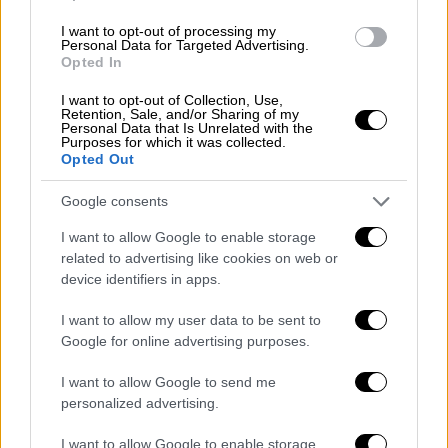
I want to opt-out of processing my
Το δίλημμα
Personal Data for Targeted Advertising.
Opted In
Το μεγάλο διακύβευμα και για το
Μέγαρο
I want to opt-out of Collection, Use,
Μαξίμου
ακόμα κι αν δεν στηθούν
πρόωρες
Retention, Sale, and/or Sharing of my
Personal Data that Is Unrelated with the
κάλπες
δεν είναι άλλο από το δίλημμα που
Purposes for which it was collected.
Opted Out
θα τεθεί. Μια πρώτη γεύση έδωσε χθες: «Εάν
το δίλημμα των επόμενων εκλογών είναι
Google consents
ποιος μπορεί να χειριστεί καλύτερα τις
I want to allow Google to enable storage
πολλαπλές κρίσεις, ποιος μπορεί να
related to advertising like cookies on web or
κρατήσει σταθερά το τιμόνι της χώρας
device identifiers in apps.
καθώς θα πρέπει να κινηθούμε σε
αχαρτογράφητα
νερά
. Αν το δίλημμα των
I want to allow my user data to be sent to
Google for online advertising purposes.
επόμενων
εκλογών
είναι ποιος μπορεί να
εξασφαλίσει τη
σταθερότητα
και την
I want to allow Google to send me
ασφάλεια, φοβάμαι ότι σε αυτό το δίλημμα
personalized advertising.
ξεκινάτε από μια βαθιά μειονεκτική θέση, ως
I want to allow Google to enable storage