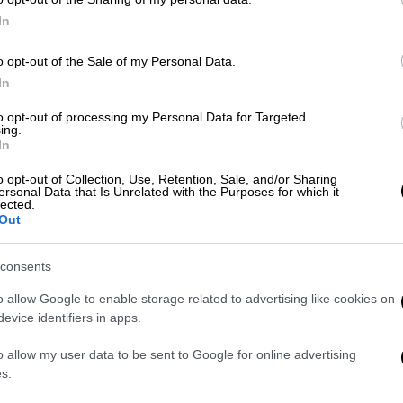
ιαπίστωσε ότι
έγινε προσπάθεια
In
 κινητού του τηλεφώνου με το σύστημα
ής:
o opt-out of the Sale of my Personal Data.
In
ς:
to opt-out of processing my Personal Data for Targeted
ικός ηγέτης δεν συζητάει ποτέ στο κινητό
ing.
In
o opt-out of Collection, Use, Retention, Sale, and/or Sharing
ηση;»
ersonal Data that Is Unrelated with the Purposes for which it
lected.
Out
ικός αρχηγός και συζητάς τέτοια πράγματα
α πολιτικός αρχηγός. Όλοι οι σοβαροί
consents
 κάτι άλλο που θα στο πω από κοντά"»
o allow Google to enable storage related to advertising like cookies on
 θέλουμε να ζούμε σε μια χώρα που δε
evice identifiers in apps.
ηλέφωνο;»
o allow my user data to be sent to Google for online advertising
να τα παρακολουθούν πολλοί για διάφορους
s.
εν τα παρακολουθεί, δεν την ενδιαφέρει».