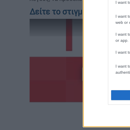
I want 
Δείτε το στιγμιότυπο στο 1:
I want t
web or d
I want t
or app.
I want t
I want t
authenti