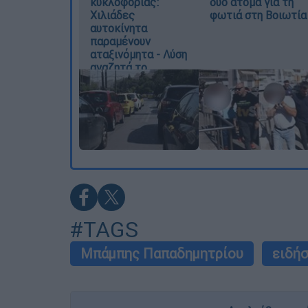
κυκλοφορίας:
δύο άτομα για τη
Χιλιάδες
φωτιά στη Βοιωτία
αυτοκίνητα
παραμένουν
αταξινόμητα - Λύση
αναζητά το
υπουργείο
#TAGS
Μπάμπης Παπαδημητρίου
ειδή