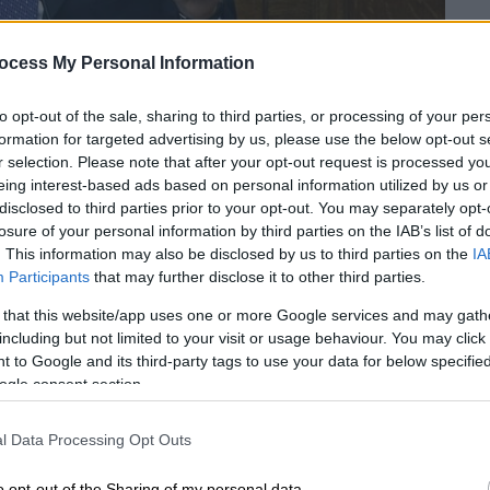
ocess My Personal Information
to opt-out of the sale, sharing to third parties, or processing of your per
formation for targeted advertising by us, please use the below opt-out s
r selection. Please note that after your opt-out request is processed y
eing interest-based ads based on personal information utilized by us or
disclosed to third parties prior to your opt-out. You may separately opt-
losure of your personal information by third parties on the IAB’s list of
. This information may also be disclosed by us to third parties on the
IA
Participants
that may further disclose it to other third parties.
 το ΕΘΝΟΣ στη Google
 that this website/app uses one or more Google services and may gath
ησε ο πρώην δημοσιογράφος και νυν
including but not limited to your visit or usage behaviour. You may click 
 to Google and its third-party tags to use your data for below specifi
ος,
Μπάμπης Παπαδημητρίου
, χθες το
ogle consent section.
ωνα παρακολουθούνται.
ση του Kontra 24 όπου συζητήθηκε η
l Data Processing Opt Outs
πρόεδρος του ΠΑΣΟΚ- Κινήματος
o opt-out of the Sharing of my personal data.