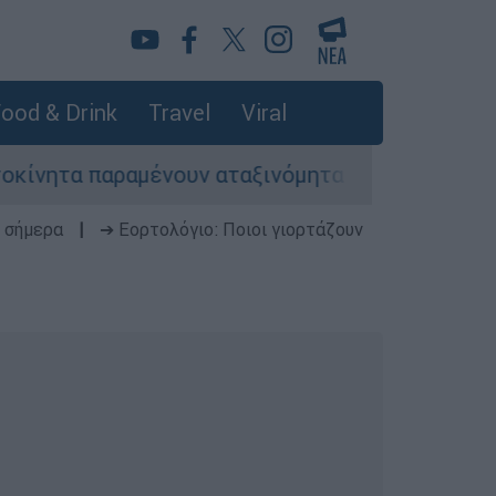
ood & Drink
Travel
Viral
α παραμένουν αταξινόμητα - Λύση αναζητά το υπ
 σήμερα
|
➔ Εορτολόγιο: Ποιοι γιορτάζουν