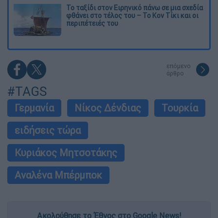
Το ταξίδι στον Ειρηνικό πάνω σε μια σχεδία
φθάνει στο τέλος του – Το Κον Τίκι και οι
περιπέτειές του
επόμενο
άρθρο
#TAGS
Γερμανία
Νίκος Δένδιας
Τουρκία
ειδήσεις τώρα
Κυριάκος Μητσοτάκης
Αναλένα Μπέρμποκ
Ακολούθησε το Έθνος στο Google News!