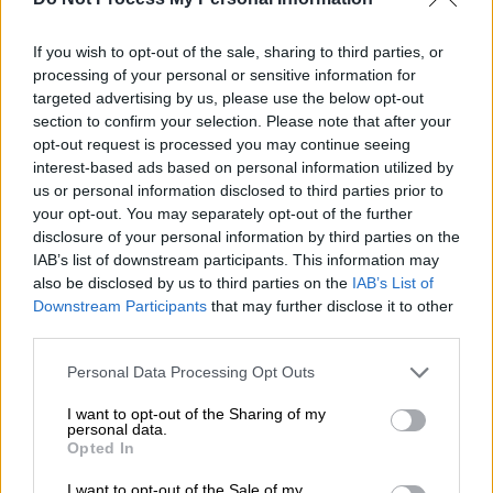
κατά την περίοδο της οικονομικής κρίσης
παραδέχτηκε πως «δεν τα κάναμε όλα
If you wish to opt-out of the sale, sharing to third parties, or
σωστά». Είπε χαρακτηριστικά: «Νομίζαμε ότι
processing of your personal or sensitive information for
γνωρίζαμε καλύτερα τις απαντήσεις στα
targeted advertising by us, please use the below opt-out
section to confirm your selection. Please note that after your
προβλήματά σας και ακούγαμε λιγότερο.
opt-out request is processed you may continue seeing
Μάθαμε περισσότερο και προτιθέμεθα να
interest-based ads based on personal information utilized by
επουλώσουμε τα τραύματα».
us or personal information disclosed to third parties prior to
your opt-out. You may separately opt-out of the further
disclosure of your personal information by third parties on the
IAB’s list of downstream participants. This information may
also be disclosed by us to third parties on the
IAB’s List of
Downstream Participants
that may further disclose it to other
third parties.
video
Please note that this website/app uses one or more Google
Personal Data Processing Opt Outs
services and may gather and store information including but
not limited to your visit or usage behaviour. You may click to
I want to opt-out of the Sharing of my
personal data.
grant or deny consent to Google and its third-party tags to
Opted In
use your data for below specified purposes in below Google
consent section.
I want to opt-out of the Sale of my