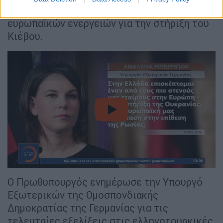
Ουκρανία και τον συντονισμό των
ευρωπαϊκών ενεργειών για την στήριξη του
Κιέβου.
video
Ο Πρωθυπουργός ενημέρωσε την Υπουργό
Εξωτερικών της Ομοσπονδιακής
Δημοκρατίας της Γερμανίας για τις
τελευταίες εξελίξεις στις ελληνοτουρκικές