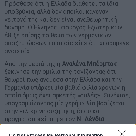
Πρόσθεσε ότι η Ελλάδα διαθέτει τα ίδια
υποβρύχια, αλλά δεν απειλεί κανέναν
γείτονά της και δεν είναι αναθεωρητική
δύναμη. Ο Έλληνας υπουργός Εξωτερικών
έθιξε επίσης το θέμα των γερμανικών
αποζημιώσεων το οποίο είπε ότι «παραμένει
ανοιχτό».
Από την μεριά της η
Αναλένα
Μπέρμποκ
,
ξεκίνησε την ομιλία της τονίζοντας ότι
θεωρεί πως ανάμεσα στην Ελλάδα και την
Γερμανία υπάρχει μία βαθιά φιλία χρόνων, η
οποία όμως έχει αρκετές «ουλές». Συνέχισε,
υπογραμμίζοντας μία γερή φιλία βασίζεται
στην ειλικρινή συζήτηση, όπου και
πραγματοποιείται με τον
Ν
.
Δένδια
.
Αναφερόμενη στους γερμανικούς χειρισμούς
Do Not Process My Personal Information