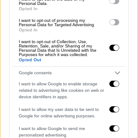
Συνάντηση Μητσοτάκη - Μπέρμποκ:
Personal Data.
Opted In
Αλλαγή σελίδας στις
ελληνογερμανικές σχέσεις - Ψηλά
I want to opt-out of processing my
Personal Data for Targeted Advertising.
στην ατζέντα το ενεργειακό
Opted In
I want to opt-out of Collection, Use,
Ο Πρωθυπουργός
Κυριάκος
Μητσοτάκης
Retention, Sale, and/or Sharing of my
συναντήθηκε σήμερα Παρασκευή στο
Personal Data that Is Unrelated with the
Purposes for which it was collected.
Μέγαρο Μαξίμου
με την Υπουργό
Opted Out
Εξωτερικών της Ομοσπονδιακής
Google consents
Δημοκρατίας της
Γερμανίας
Αναλένα
Μπέρμποκ
. Κατά τη διάρκεια της
I want to allow Google to enable storage
συνάντησης
συζητήθηκαν
θέματα
διμερούς
,
related to advertising like cookies on web or
device identifiers in apps.
περιφερειακού και
διεθνούς ενδιαφέροντος
.
I want to allow my user data to be sent to
Ο
Κυριάκος
Μητσοτάκης
παρουσίασε τις
Google for online advertising purposes.
θέσεις
της χώρας μας για την
αντιμετώπιση
της
ενεργειακής
κρίσης
και για την
ανάγκη
I want to allow Google to send me
personalized advertising.
λήψης
μέτρων ώστε οι αγορές της