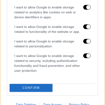
ενέργειας
να επανέλθουν σε
ομαλή
I want to allow Google to enable storage
λειτουργία
, ενώ αντάλλαξαν απόψεις και για
related to analytics like cookies on web or
την πρόσφατη πρόταση του
Πρωθυπουργού
device identifiers in apps.
για τη δημιουργία ενός
πανευρωπαϊκού
I want to allow Google to enable storage
μηχανισμού
μείωσης της
κατανάλωσης
στη
related to functionality of the website or app.
βιομηχανία
έναντι αποζημίωσης.
I want to allow Google to enable storage
Ο
Κυριάκος
Μητσοτάκης
επανέλαβε ότι η
related to personalization.
κρίση στις τιμές της ενέργειας είναι ένα
I want to allow Google to enable storage
ευρωπαϊκό πρόβλημα που απαιτεί ευρωπαϊκή
related to security, including authentication
λύση. Επιπλέον, παρουσίασε τις
functionality and fraud prevention, and other
πρωτοβουλίες που έχει αναλάβει η
user protection.
κυβέρνηση προκειμένου να καταστεί πύλη
της
Ε.Ε.
για τη
μεταφορά
ενέργειας
.
CONFIRM
Κατά τη διάρκεια της συνάντησης υπήρξε
συζήτηση για τις τελευταίες εξελίξεις
αναφορικά με τη ρωσική εισβολή στην
Data Deletion
Data Access
Privacy Policy