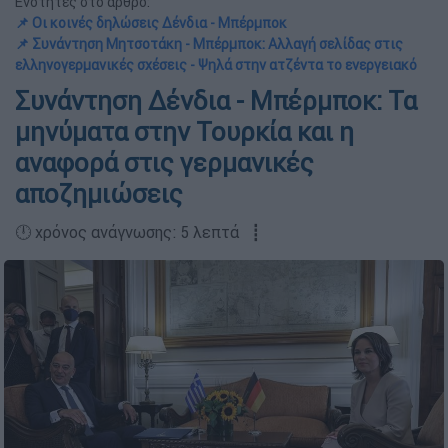
Ενότητες στο άρθρο:
📌 Οι κοινές δηλώσεις Δένδια - Μπέρμποκ
📌 Συνάντηση Μητσοτάκη - Μπέρμποκ: Αλλαγή σελίδας στις
ελληνογερμανικές σχέσεις - Ψηλά στην ατζέντα το ενεργειακό
Συνάντηση Δένδια - Μπέρμποκ: Τα
μηνύματα στην Τουρκία και η
αναφορά στις γερμανικές
αποζημιώσεις
🕛 χρόνος ανάγνωσης: 5 λεπτά ┋