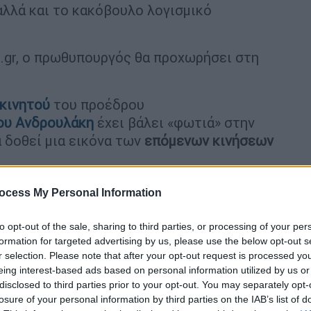
λλά και το κακόβουλο λογισμικό
.gr, ο πρωθυπουργός θα προχωρήσει στη
κινητού
του προέδρου
ου Ανδρουλάκη
έχει βάλει «φωτιά» στην
α δοθεί μια εικόνα των
επόμενων κινήσεων
ocess My Personal Information
σοτάκης μεταξύ άλλων θα επισημάνει πως θα
to opt-out of the sale, sharing to third parties, or processing of your per
φερθεί σε συγκεκριμένες πρωτοβουλίες.
formation for targeted advertising by us, please use the below opt-out s
ηση Εξεταστικής Επιτροπής
και στην εκ
r selection. Please note that after your opt-out request is processed y
eing interest-based ads based on personal information utilized by us or
μών και Διαφάνειας
, θέμα που άλλωστε
disclosed to third parties prior to your opt-out. You may separately opt-
losure of your personal information by third parties on the IAB’s list of