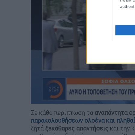
authenti
Σε κάθε περίπτωση τα
αναπάντητα
ε
παρακολουθήσεων ολοένα και πληθα
ζητά
ξεκάθαρες
απαντήσεις
και την κ