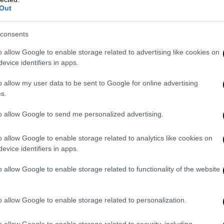
Out
ες κινήσεις θα ληφθούν σήμερα στον
consents
ωστόσο δεδομένο είναι πως πρέπει να
o allow Google to enable storage related to advertising like cookies on
υ έχουν προκύψει για το πώς και το γιατί.
evice identifiers in apps.
ή συγκυρία είναι για ποιο λόγο
υ
Νίκου Ανδρουλάκη
, που τη συγκεκριμένη
o allow my user data to be sent to Google for online advertising
και υποψήφιος για την αρχηγία
s.
αράλληλα από την αντιπολίτευση θέτουν το
to allow Google to send me personalized advertising.
 παρακολουθήσεις πολιτικών ή και
ημοσιογράφος Θανάσης Κουκάκης έχει
o allow Google to enable storage related to analytics like cookies on
evice identifiers in apps.
να απαντηθούν
o allow Google to enable storage related to functionality of the website
o allow Google to enable storage related to personalization.
o allow Google to enable storage related to security, including