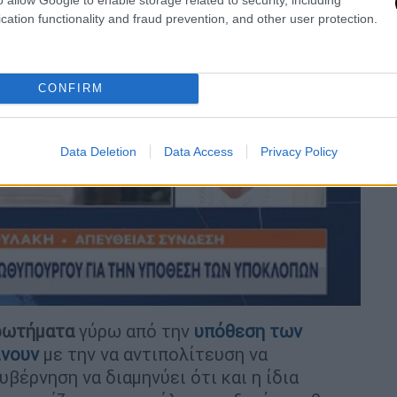
cation functionality and fraud prevention, and other user protection.
CONFIRM
video
Data Deletion
Data Access
Privacy Policy
ρωτήματα
γύρω από την
υπόθεση των
ίνουν
με την να αντιπολίτευση να
υβέρνηση να διαμηνύει ότι και η ίδια