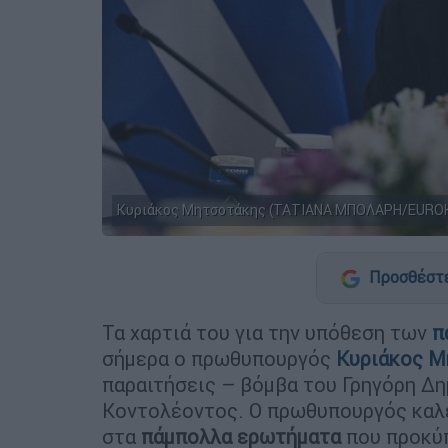
Κυριάκος Μητσοτάκης (ΤΑΤΙΑΝΑ ΜΠΟΛΑΡΗ/EUROK
Προσθέστε
Τα χαρτιά του για την υπόθεση των
π
σήμερα ο πρωθυπουργός
Κυριάκος
Μ
παραιτήσεις – βόμβα του Γρηγόρη Δη
Κοντολέοντος. Ο πρωθυπουργός καλε
στα
πάμπολλα
ερωτήματα
που προκύπ