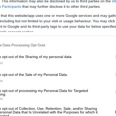
. This information may also be disclosed by us to third parties on the
IA
υργός
θα αναφερθεί στα γεγονότα που
Participants
that may further disclose it to other third parties.
ανθασμένοι χειρισμοί του πρώην Διοικητή
 that this website/app uses one or more Google services and may gath
ν
. Ωστόσο θα σημειώσει πως ενημερώθηκε
including but not limited to your visit or usage behaviour. You may click 
αι δρομολόγησε άμεσα την αντικατάσταση
 to Google and its third-party tags to use your data for below specifi
ogle consent section.
Μαξίμου
είναι πως αν υπήρχε έγκαιρη
l Data Processing Opt Outs
ης
ΕΥΠ
δεν θα προχωρούσε η
κού προσώπου. Παράλληλα ο
Κ.
o opt-out of the Sharing of my personal data.
σει την ανάγκη να μην επικρατήσει κλίμα
In
ποκαλύψεις
o opt-out of the Sale of my Personal Data.
ΥΠ η αντιπολίτευση υπενθυμίζει στο ό,τι
In
υπάγεται στον
Μέγαρο Μαξίμου
. Σύμφωνα
to opt-out of processing my Personal Data for Targeted
να αλλάξει,
ωστόσο θα επισημανθεί από την
ing.
In
ν στη λειτουργία της ΕΥΠ πρέπει να
ις και βελτιώσεις
. Δεν πρέπει να
o opt-out of Collection, Use, Retention, Sale, and/or Sharing
ersonal Data that Is Unrelated with the Purposes for which it
 κάποια «πρόσκληση» στα κόμματα να
lected.