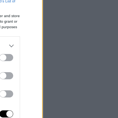
B’s List of
er and store
to grant or
ed purposes