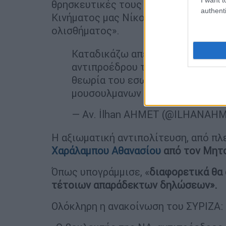
θρησκευτικές τους πεποιθήσεις. Με
authenti
Κινήματος μας Νίκου Ανδρουλάκη, β
ολισθήματος».
Καταδικάζω απερίφραστα την δ
αντιπροέδρου της Βουλής, Χαρα
θεωρία του εσωτερικού εχθρού 
μουσουλμανων βουλευτών. (1)
h
— Av. İlhan AHMET (@ILHANAH
Η αξιωματική αντιπολίτευση, από πλ
Χαράλαμπου Αθανασίου
από τον Μητ
Όπως υπογράμμισε, «
διαφορετικά θα 
τέτοιων απαράδεκτων δηλώσεων».
Ολόκληρη η ανακοίνωση του ΣΥΡΙΖΑ: