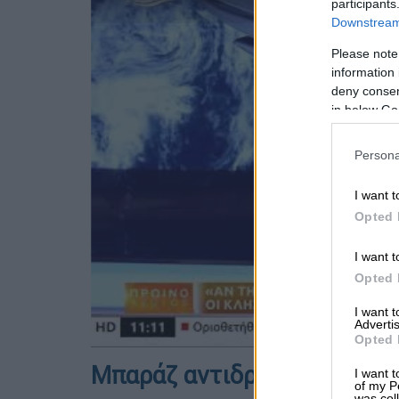
participants
Downstream 
Please note
information 
deny consent
in below Go
Persona
I want t
Opted 
I want t
Opted 
I want 
Advertis
Opted 
Μπαράζ αντιδράσεων
I want t
of my P
was col