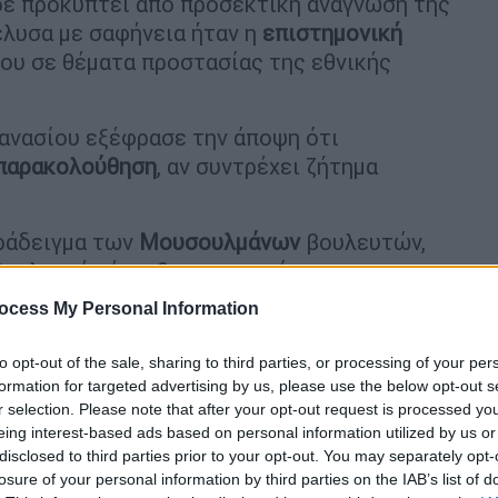
ε προκύπτει από προσεκτική ανάγνωση της
έλυσα με σαφήνεια ήταν η
επιστημονική
του σε θέματα προστασίας της εθνικής
ανασίου εξέφρασε την άποψη ότι
 παρακολούθηση
, αν συντρέχει ζήτημα
αράδειγμα των
Μουσουλμάνων
βουλευτών,
βουλευτής έχει θρησκευτικό
ό από τους ορθόδοξου. Ας πούμε ένας
ocess My Personal Information
 Ελλάδος -δεν λέμε ότι υπάρχει καμία
ι δίνει κάποια πληροφορία στην γείτονα
to opt-out of the sale, sharing to third parties, or processing of your per
ς κλπ. Γιατί δεν πρέπει να ελεγχθεί; Εδώ
formation for targeted advertising by us, please use the below opt-out s
r selection. Please note that after your opt-out request is processed y
eing interest-based ads based on personal information utilized by us or
disclosed to third parties prior to your opt-out. You may separately opt-
losure of your personal information by third parties on the IAB’s list of