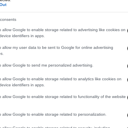
υτή Ροδόπης του ΠΑΣΟΚ Ιλχάν Αχμέτ
Out
ς Βουλής.
consents
κληρό τρόπο κατά του αντιπροέδρου της
o allow Google to enable storage related to advertising like cookies on
οξη δήλωση
«που αναβιώνει την θεωρία του
evice identifiers in apps.
ερόδοξων και δη μουσουλμάνων
o allow my user data to be sent to Google for online advertising
s.
to allow Google to send me personalized advertising.
ια τοποθέτηση -δήλωση του αντιπροέδρου
που αναβιώνει τη θεωρία του εσωτερικού
o allow Google to enable storage related to analytics like cookies on
ι δη μουσουλμάνων βουλευτών. Η δήλωση
evice identifiers in apps.
ίας που κομίζει στα δημόσια ήθη, καθιστά
o allow Google to enable storage related to functionality of the website
το τέλεσης πράξεων εθνικής μειοδοσίας
ούθησης. Το πολιτικό σύστημα της Χώρας
o allow Google to enable storage related to personalization.
ει τις συνταγματικές ελευθερίες των
ίδιους τους βουλευτές ανάλογα με τις
o allow Google to enable storage related to security, including