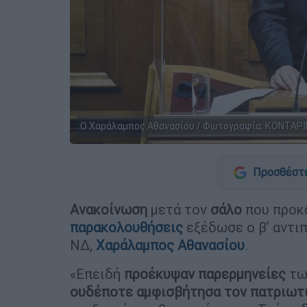
Ο Χαράλαμπος Αθανασίου / Φωτογραφία: ΚΟΝΤΑΡ
Προσθέστε
Ανακοίνωση
μετά τον
σάλο
που προκ
παρακολουθήσεις
εξέδωσε ο β' αντι
ΝΔ,
Χαράλαμπος Αθανασίου
.
«Επειδή
προέκυψαν παρερμηνείες
των
ουδέποτε αμφισβήτησα τον πατριωτ