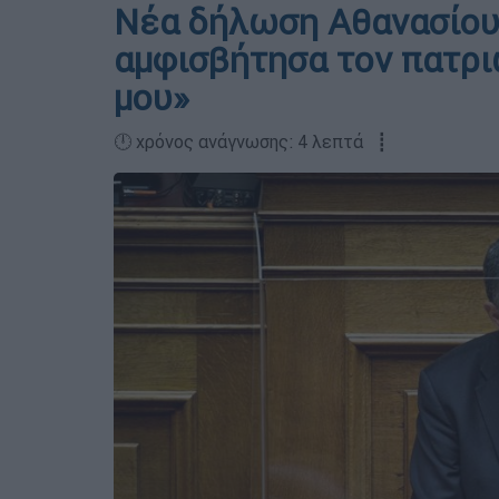
Νέα δήλωση Αθανασίου 
αμφισβήτησα τον πατρ
μου»
🕛 χρόνος ανάγνωσης: 4 λεπτά ┋