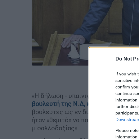
Do Not Pr
If you wish 
Προσθέστε
sensitive in
confirm you
continue se
«Η δήλωση - υπαινιγμός του Αντιπρ
information 
βουλευτή της Ν.Δ, κ. Αθανασίου
με τ
further disc
βουλευτές ως εν δυνάμει υπόπτους γ
participants
ήταν «θεμιτό» να παρακολουθούνται,
Downstream 
μισαλλοδοξίας».
Please note
information 