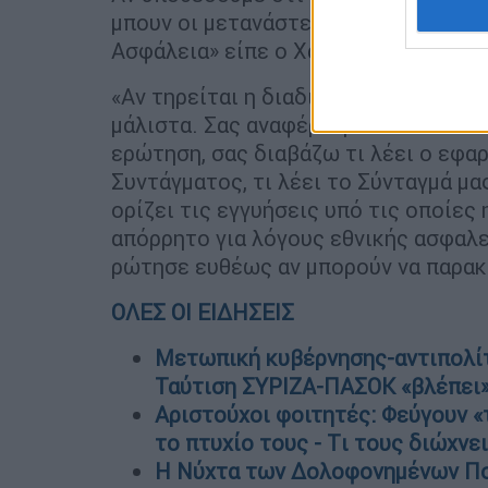
μπουν οι μετανάστες κλπ. Γιατί δεν 
Ασφάλεια» είπε ο Χαράλαμπος Αθανα
«Αν τηρείται η διαδικασία που ο νο
μάλιστα. Σας αναφέρω μάλιστα επειδ
ερώτηση, σας διαβάζω τι λέει ο εφα
Συντάγματος, τι λέει το Σύνταγμά μα
ορίζει τις εγγυήσεις υπό τις οποίες
απόρρητο για λόγους εθνικής ασφαλε
ρώτησε ευθέως αν μπορούν να παρακ
ΟΛΕΣ ΟΙ ΕΙΔΗΣΕΙΣ
Μετωπική κυβέρνησης-αντιπολίτ
Ταύτιση ΣΥΡΙΖΑ-ΠΑΣΟΚ «βλέπει»
Aριστούχοι φοιτητές: Φεύγουν «
το πτυχίο τους - Tι τους διώχνε
Η Νύχτα των Δολοφονημένων Ποι