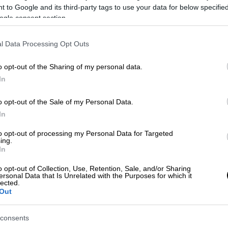
ρχάν Μπαράν,
βουλευτής Ξάνθης του
 to Google and its third-party tags to use your data for below specifi
ogle consent section.
ω θρησκευτικών πεποιθήσεων μέσα σε μια
l Data Processing Opt Outs
χυρωμένη Δημοκρατία, είναι απερίφραστα
ιτέος, όπως το επιτάσσει η ελεύθερη
o opt-out of the Sharing of my personal data.
ολιτεύματος»
In
σα τον πατριωτισμό των
o opt-out of the Sale of my Personal Data.
In
to opt-out of processing my Personal Data for Targeted
ις αντιδράσεις που προκάλεσε η δήλωση του
ing.
In
υποκλοπές, προχώρησε ο Αντιπρόεδρος της
της ΝΔ, Χαράλαμπος Αθανασίου. «Επειδή
o opt-out of Collection, Use, Retention, Sale, and/or Sharing
ersonal Data that Is Unrelated with the Purposes for which it
πα σε συνέντευξη μου, τονίζω ότι
lected.
ισμό των συναδέλφων μου βουλευτών
Out
ι χαρακτηριστικά ο Χαράλαμπος
consents