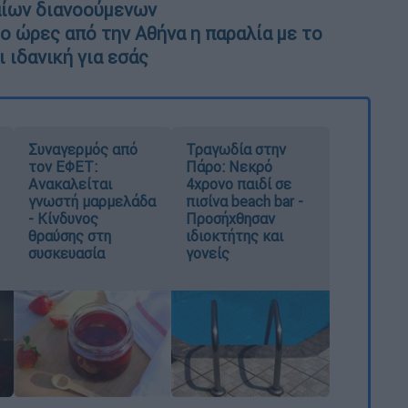
αίων διανοούμενων
ο ώρες από την Αθήνα η παραλία με το
 ιδανική για εσάς
Συναγερμός από
Τραγωδία στην
τον ΕΦΕΤ:
Πάρο: Νεκρό
Ανακαλείται
4χρονο παιδί σε
γνωστή μαρμελάδα
πισίνα beach bar -
- Κίνδυνος
Προσήχθησαν
θραύσης στη
ιδιοκτήτης και
συσκευασία
γονείς