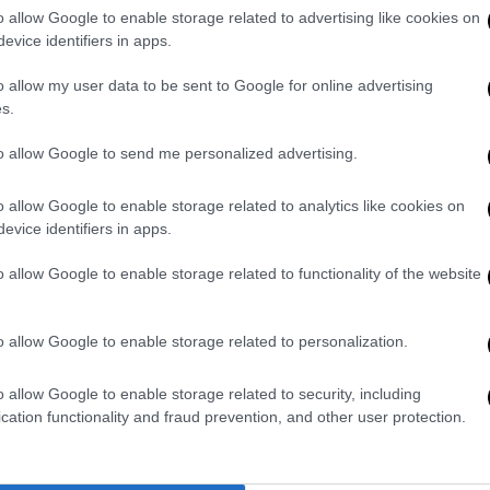
o allow Google to enable storage related to advertising like cookies on
 από προσεκτική ανάγνωση της όλης
evice identifiers in apps.
 με σαφήνεια ήταν η επιστημονική άποψή
 θέματα προστασίας της εθνικής ασφάλειας».
o allow my user data to be sent to Google for online advertising
s.
ν το σάλο
to allow Google to send me personalized advertising.
αναφερόμενος στο θέμα των αποκαλύψεων
o allow Google to enable storage related to analytics like cookies on
καταγγελίες Ανδρουλάκη για την
evice identifiers in apps.
εφώνου επιχείρησε ουσιαστικά να
εί υπό παρακολούθηση για λόγους εθνικής
o allow Google to enable storage related to functionality of the website
τική ιδιότητα, δίνοντας μάλιστα ως
 βουλευτές τους οποίους μάλιστα
o allow Google to enable storage related to personalization.
ιγμα με την Τουρκία.
o allow Google to enable storage related to security, including
 έχει θρησκευτικό προσανατολισμό
cation functionality and fraud prevention, and other user protection.
δοξους. Ας πούμε ένας μουσουλμάνος
λέμε ότι υπάρχει καμία αιχμή- προς Θεού.
ροφορία στην γείτονα χώρα, από πού θα