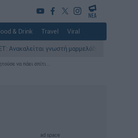
ood & Drink
Travel
Viral
ται γνωστή μαρμελάδα - Κίνδυνος θραύσης στη 
τούσε να πάει σπίτι...