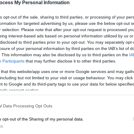
ocess My Personal Information
ια
έχουμε μέτρα οριζόντια, σε ό,τι αφορά τα
to opt-out of the sale, sharing to third parties, or processing of your per
ούμε με ποιους τρόπους θα αντιμετωπίσουμε
formation for targeted advertising by us, please use the below opt-out s
r selection. Please note that after your opt-out request is processed y
 το επίδομα θέρμανσης, κάθε χρόνο (…)
eing interest-based ads based on personal information utilized by us or
 διευρυμένη περίμετρο και φέτος δεν θα
disclosed to third parties prior to your opt-out. You may separately opt-
 αποδείξει ότι καταλαβαίνουμε απαιτήσεις
losure of your personal information by third parties on the IAB’s list of
ρινόμαστε
σε αυτό», είπε ειδικότερα ο κ.
. This information may also be disclosed by us to third parties on the
IA
Participants
that may further disclose it to other third parties.
 that this website/app uses one or more Google services and may gath
α
για την
ενεργειακή ακρίβεια
θα είναι
including but not limited to your visit or usage behaviour. You may click 
ην οποία παρομοίωσε με την πανδημία, καθώς
 to Google and its third-party tags to use your data for below specifi
 οικονομικά προβλήματα και απαιτεί
ogle consent section.
l Data Processing Opt Outs
τις μετακινήσεις;
o opt-out of the Sharing of my personal data.
ζι ένα «
γερμανικό
»
σχέδιο μείωσης της
In