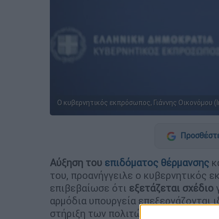
Ο κυβερνητικός εκπρόσωπος, Γιάννης Οικονόμου (
Προσθέστε
Αύξηση του
επιδόματος θέρμανσης
κ
του, προανήγγειλε ο κυβερνητικός
επιβεβαίωσε ότι
εξετάζεται σχέδιο
αρμόδια υπουργεία επεξεργάζονται ι
στήριξη των πολιτών, επιβεβαιώνοντ