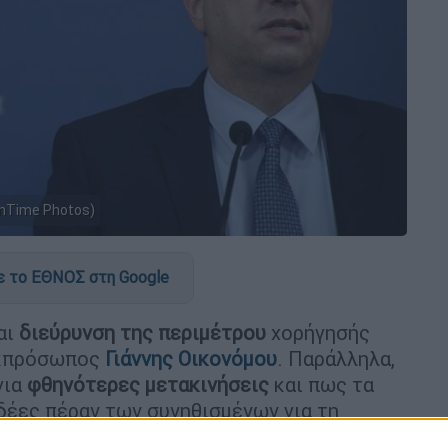
InTime Photos)
 το ΕΘΝΟΣ στη Google
αι
διεύρυνση της περιμέτρου
χορήγησής
 εκπρόσωπος
Γιάννης Οικονόμου
. Παράλληλα,
για
φθηνότερες μετακινήσεις
και πως τα
δέες πέραν των συνηθισμένων για τη
ας έτσι το
ρεπορτάζ της Μαρίας