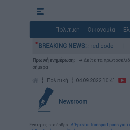
Πολιτική
Οικονομία
Ελ
ετρο - Οι περιοχές σε red code
BREAKING NEWS:
Πέθανε σε
Πρωινή ενημέρωση:
➔ Δείτε τα πρωτοσέλι
σήμερα
┋
Πολιτική
┋
04.09.2022 10:41
Newsroom
Ενότητες στο άρθρο:
📌 Έρχεται transport pass για τ