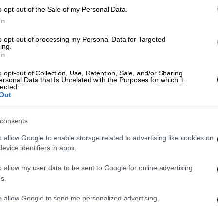
Οικονόμου απάντησε πως και το
o opt-out of the Sale of my Personal Data.
υτά που
εξετάζει
η κυβέρνηση, που δεν μένει
In
ες κινήσεις.
to opt-out of processing my Personal Data for Targeted
.gr
, στην κυβέρνηση φαίνεται ότι
εξετάζουν
ing.
In
που δοκίμασε η
Γερμανία
για τις
χορηγεί σε όλους τους ενδιαφερόμενους
o opt-out of Collection, Use, Retention, Sale, and/or Sharing
ersonal Data that Is Unrelated with the Purposes for which it
τα απεριορίστων διαδρομών με κόστος
lected.
 ανακούφισή τους μέσω εναλλακτικής
Out
τιμής
των
καυσίμων
.
consents
α υπάρξει ο δημοσιονομικός χώρος για να
o allow Google to enable storage related to advertising like cookies on
θεται η κάρτα για όλα τα
Μέσα
Μαζικής
evice identifiers in apps.
ια 27
που κοστίζει σήμερα καθώς
νο εισιτήριο στο
1,20 από 1,40 ευρώ
που
o allow my user data to be sent to Google for online advertising
ποκλείει και το να ενταχθεί τελικά το μέτρο
s.
ο θα ανακοινώσει ο Πρωθυπουργός,
to allow Google to send me personalized advertising.