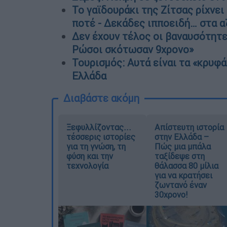
Το γαϊδουράκι της Ζίτσας ρίχνε
ποτέ - Δεκάδες ιπποειδή… στα α
Δεν έχουν τέλος οι βαναυσότητες
Ρώσοι σκότωσαν 9χρονο»
Τουρισμός: Αυτά είναι τα «κρυφά
Ελλάδα
Διαβάστε ακόμη
Ξεφυλλίζοντας...
Απίστευτη ιστορία
τέσσερις ιστορίες
στην Ελλάδα –
για τη γνώση, τη
Πώς μια μπάλα
φύση και την
ταξίδεψε στη
τεχνολογία
θάλασσα 80 μίλια
για να κρατήσει
ζωντανό έναν
30χρονο!