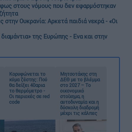
ι φως στους νόμους που δεν εφαρμόστηκαν
ζήτητα
 στην Ουκρανία: Αρκετά παιδιά νεκρά - «Οι
 διαμάντια» της Ευρώπης - Ενα και στην
Κορυφώνεται το
Μητσοτάκης στη
κύμα ζέστης: Πού
ΔΕΘ με το βλέμμα
θα δείξει 40αρια
στο 2027 – Το
το θερμόμετρο -
οικονομικό
Οι περιοχές σε red
στοίχημα, η
code
αυτοδυναμία και η
δύσκολη διαδρομή
μέχρι τις κάλπες