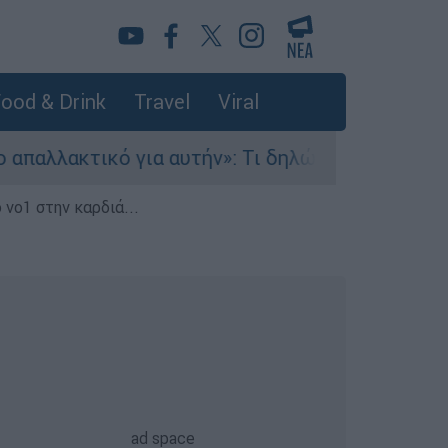
ood & Drink
Travel
Viral
ακτικό για αυτήν»: Τι δηλώνει στο ethnos.gr ο 
 νο1 στην καρδιά...