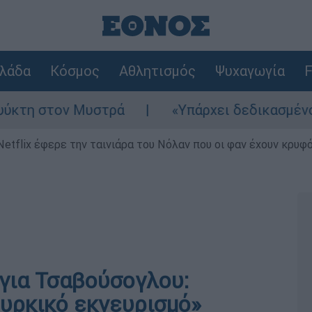
λάδα
Κόσμος
Αθλητισμός
Ψυχαγωγία
F
 στον Μυστρά
«Υπάρχει δεδικασμένο απαλλ
Netflix έφερε την ταινιάρα του Νόλαν που οι φαν έχουν κρυφό
 για Τσαβούσογλου:
ουρκικό εκνευρισμό»