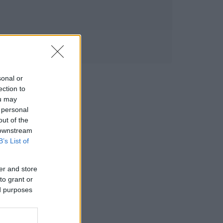
sonal or
ection to
ou may
 personal
out of the
 downstream
B’s List of
er and store
to grant or
ed purposes