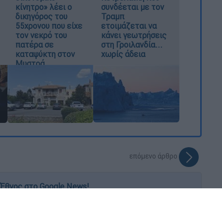
κίνητρο» λέει ο
συνδέεται με τον
δικηγόρος του
Τραμπ
55χρονου που είχε
ετοιμάζεται να
τον νεκρό του
κάνει γεωτρήσεις
πατέρα σε
στη Γροιλανδία...
καταψύκτη στον
χωρίς άδεια
Μυστρά
επόμενο άρθρο
Έθνος στο Google News!
 λεπτό, με την υπογραφή του www.ethnos.gr