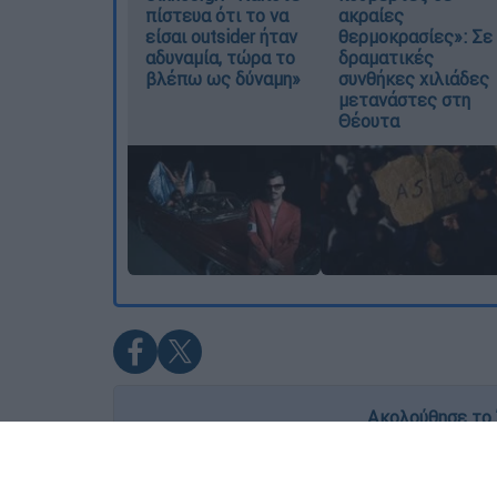
πίστευα ότι το να
ακραίες
είσαι outsider ήταν
θερμοκρασίες»: Σε
αδυναμία, τώρα το
δραματικές
βλέπω ως δύναμη»
συνθήκες χιλιάδες
μετανάστες στη
Θέουτα
Ακολούθησε το 
Live όλες οι εξελίξεις λεπτό προς