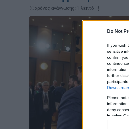
🕛 χρόνος ανάγνωσης: 1 λεπτό ┋
Do Not Pr
If you wish 
sensitive in
confirm you
continue se
information 
further disc
participants
Downstream 
Please note
information 
deny consent
in below Go