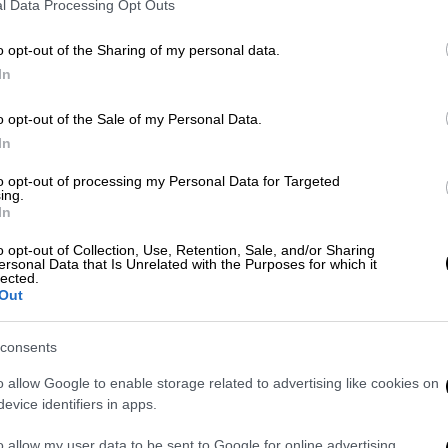
l Data Processing Opt Outs
o opt-out of the Sharing of my personal data.
In
ΡΑΦΕΙΟ ΤΥΠΟΥ YΠ.ΕΞ/ EUROKINISSI
o opt-out of the Sale of my Personal Data.
In
 το ΕΘΝΟΣ στη Google
to opt-out of processing my Personal Data for Targeted
ing.
 Δένδιας
τις σημερινές δηλώσεις του
In
βούσογλου αναφορικά με την Ελλάδα.
o opt-out of Collection, Use, Retention, Sale, and/or Sharing
ersonal Data that Is Unrelated with the Purposes for which it
ρισμό, η τελευταία τοποθέτηση των
lected.
Out
 Department όσον αφορά το τουρκολιβυκό
ίναι προφανές ότι έχει δημιουργήσει έντονη
consents
 σχολίασε ο Νίκος Δένδιας, απαντώντας σε
ρκεια των δηλώσεών του μετά τη
o allow Google to enable storage related to advertising like cookies on
evice identifiers in apps.
ών του Νίγηρα».
o allow my user data to be sent to Google for online advertising