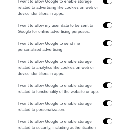
I want to allow Google to enable storage
related to advertising like cookies on web or
Μάλιστα, σύμφωνα με τα τελευταία
device identifiers in apps.
στοιχεία, ο κ. Τζιτζικώστας αποχώρησε από
τη Σμύρνη με προορισμό την Θεσσαλονίκη.
I want to allow my user data to be sent to
Google for online advertising purposes.
ΌΛΕΣ ΟΙ ΕΙΔΗΣΕΙΣ
I want to allow Google to send me
Κακοκαιρία Eva: Νέο έκτακτο δελτίο
personalized advertising.
επιδείνωσης - Πού θα χτυπήσει τις
I want to allow Google to enable storage
επόμενες ώρες
related to analytics like cookies on web or
Μάνδρα: Ποινική δίωξη για
device identifiers in apps.
ανθρωποκτονία στον 14χρονο που
I want to allow Google to enable storage
σκότωσε τον αδερφό του - Ελεύθερος ο
related to functionality of the website or app.
πατέρας
Selena Gomez: Ανησυχεί για το αν θα
I want to allow Google to enable storage
μπορέσει να αποκτήσει παιδί λόγω
related to personalization.
φαρμακευτικής αγωγής - «Πολλές φορές
I want to allow Google to enable storage
με πιάνουν τα κλάματα»
related to security, including authentication