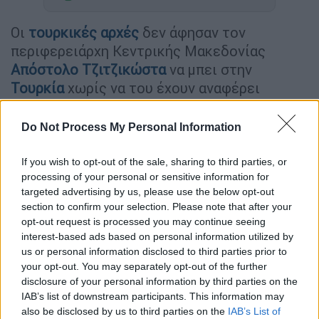
Οι
τουρκικές αρχές
δεν άφησαν τον
περιφερειάρχη Κεντρικής Μακεδονίας
Απόστολο Τζιτζικώστα
να μπει στην
Τουρκία
χωρίς να του έχουν αναφέρει
κάποιον λόγο γι’ αυτό.
Do Not Process My Personal Information
Ειδικότερα, ο
κ. Τζιτζικώστας
έφτασε στη
Σμύρνη
με πλοίο της γραμμής από τη
If you wish to opt-out of the sale, sharing to third parties, or
Θεσσαλονίκη
, στις 11:30 το πρωί του
processing of your personal or sensitive information for
Σαββάτου 5 Νοεμβρίου, προκειμένου να
targeted advertising by us, please use the below opt-out
section to confirm your selection. Please note that after your
συμμετάσχει ως προεδρεύων στην
opt-out request is processed you may continue seeing
Ευρωμεσογειακή Σύνοδο της Ευρωπαϊκής
interest-based ads based on personal information utilized by
Επιτροπής των περιφερειαρχών
.
us or personal information disclosed to third parties prior to
your opt-out. You may separately opt-out of the further
Όπως
αναφέρουν κύκλοι του περιφερειάρχη
,
disclosure of your personal information by third parties on the
στο
ethnos.gr
, χωρίς να του παρουσιάσουν οι
IAB’s list of downstream participants. This information may
also be disclosed by us to third parties on the
IAB’s List of
Τούρκοι κάποιο συγκεκριμένο λόγο, από