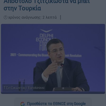
Απόστολο Τζιτζικώστα να μπει
στην Τουρκία
🕛 χρόνος ανάγνωσης: 2 λεπτά ┋
Τζιτζικώστας/ Eurokinissi
Προσθέστε το ΕΘΝΟΣ στη Google