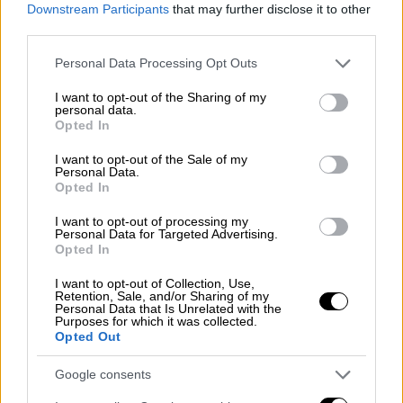
Downstream Participants
that may further disclose it to other
τότε του αρνούνται την είσοδο στη χώρα και
third parties.
τον
έχουν οδηγήσει σε ένα γραφείο
.
Please note that this website/app uses one or more Google
Personal Data Processing Opt Outs
Σύμφωνα με τους συνεργάτες του
κ.
services and may gather and store information including but
not limited to your visit or usage behaviour. You may click to
I want to opt-out of the Sharing of my
Τζιτζικώστα
, το μείζον θέμα έχει φτάσει σε
personal data.
grant or deny consent to Google and its third-party tags to
πολύ υψηλά επίπεδα, τόσο στην
ελληνική
Opted In
use your data for below specified purposes in below Google
κυβέρνηση
όσο και στην
Ευρωπαϊκή Ένωση
.
consent section.
I want to opt-out of the Sale of my
Παράλληλα, έχουν κινητοποιηθεί όλοι οι
Personal Data.
Opted In
συμμετέχοντες της
Ευρωμεσογειακής
Συνόδου
των
Περιφερειαρχών
, αφού δεν
I want to opt-out of processing my
Personal Data for Targeted Advertising.
μπορεί να γίνει η σύνοδος, μια και ο κ.
Opted In
Τζιτζικώστας είναι προεδεύων.
I want to opt-out of Collection, Use,
Retention, Sale, and/or Sharing of my
Ο ίδιος ο
περιφερειάρχης Κεντρικής
Personal Data that Is Unrelated with the
Purposes for which it was collected.
Μακεδονίας
τονίζει, όπως αναφέρουν οι
Opted Out
κύκλοι του, δε θα μπει στην Τουρκία, ακόμα
και να του επιτραπεί τελικά η είσοδος από
Google consents
τις τουρκικές Αρχές.