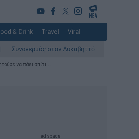
ood & Drink
Travel
Viral
ερμός στον Λυκαβηττό: Σορός σε προχωρημένη 
τούσε να πάει σπίτι...