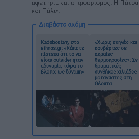
αφετηρία και ο προορισμός. Η Πάτρα 
και Πάλι».
Διαβάστε ακόμη
Kadebostany στο
«Χωρίς σκηνές και
ethnos.gr: «Κάποτε
κουβέρτες σε
πίστευα ότι το να
ακραίες
είσαι outsider ήταν
θερμοκρασίες»: Σε
αδυναμία, τώρα το
δραματικές
βλέπω ως δύναμη»
συνθήκες χιλιάδες
μετανάστες στη
Θέουτα