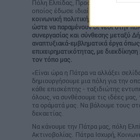
Πόλη Ελπίδας, Προόδου, Ευημερίας κα
οποίος έδωσε ιδιαίτερη
βαρύτητα στ
κοινωνική πολιτική, στην αύξηση τη
ώστε να παραμένουν οι νέοι στην πόλ
συνεργασίας και σύνθεσης μεταξύ Δή
αναπτυξιακά-εμβληματικά έργα όπως 
επιχειρηματικότητας, με διεκδίκηση
τον τόπο μας.
«Είναι ώρα η Πάτρα να αλλάξει σελίδ
δημιουργήσουμε μια πόλη για την οπο
κάθε επισκέπτης - ταξιδιώτης εντυπ
όλους, να συνθέσουμε τις ιδέες μας, 
τα οράματά μας. Να βάλουμε τους στ
δεκαετίας.
Να κάνουμε την Πάτρα μας, πόλη Ελπ
Ακτινοβολίας. Πάτρα Ισχυρή, Κοινωνικ