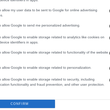
o allow my user data to be sent to Google for online advertising
s.
to allow Google to send me personalized advertising.
o allow Google to enable storage related to analytics like cookies on
evice identifiers in apps.
o allow Google to enable storage related to functionality of the website
o allow Google to enable storage related to personalization.
γκαιότητα αλλαγής πορείας για την Πάτρα
ης αίγλη, να ορίσει τη νέα της ταυτότητα
o allow Google to enable storage related to security, including
 σχεδίου-, οι στόχοι για την Πάτρα της
cation functionality and fraud prevention, and other user protection.
νίκια για δουλειά, για προσφορά, να
CONFIRM
α κάνουμε την Πάτρα μας πόλη για να ζεις.