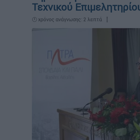
Τεχνικού Επιμελητηρίο
🕛 χρόνος ανάγνωσης: 2 λεπτά ┋