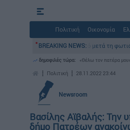
Πολιτική
Οικονομία
Ελ
οτα» στο Πόρτο Γερμανό μετά τη φωτιά - Αγώνας
BREAKING NEWS:
δημοφιλές τώρα:
«Θέλω τον πατέρα μου»:
┋
Πολιτική
┋
28.11.2022 23:44
Newsroom
Βασίλης Αϊβαλής: Την υ
δήμο Πατρέων ανακοίν