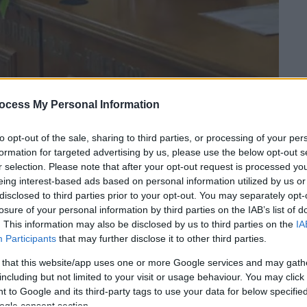
ocess My Personal Information
 το ΕΘΝΟΣ στη Google
to opt-out of the sale, sharing to third parties, or processing of your per
formation for targeted advertising by us, please use the below opt-out s
 για τον Δήμο Πατρέων, στις
r selection. Please note that after your opt-out request is processed y
eing interest-based ads based on personal information utilized by us or
ενου Οκτωβρίου, ανακοίνωσε την Δευτέρα
disclosed to third parties prior to your opt-out. You may separately opt-
γος Μηχανικός, Πρόεδρος του ΤΕΕ Δυτικής
losure of your personal information by third parties on the IAB’s list of
ζοντας, το σύμβολο, το όνομα αλλά και τη
. This information may also be disclosed by us to third parties on the
IA
εξάρτητης και Ακηδεμόνευτης Δημοτικής
Participants
that may further disclose it to other third parties.
 that this website/app uses one or more Google services and may gath
including but not limited to your visit or usage behaviour. You may click 
 αίθουσα συνεδριάσεων της ΕΣΗΕΠΗΝ,
 to Google and its third-party tags to use your data for below specifi
ών και υποστηρικτών της νεοσύστατης
ogle consent section.