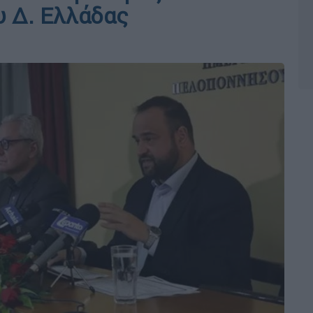
υ Δ. Ελλάδας