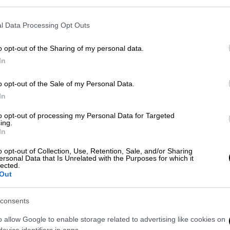
λι», γνωστών στελεχών της αυτοδιοίκησης
ας γενιάς που σηματοδοτούν -όπως
l Data Processing Opt Outs
 την ανάγκη «νέοι άνθρωποι, επιστήμονες,
o opt-out of the Sharing of my personal data.
εσματικοί, να πάρουν την μοίρα της πόλης
In
των εμπειρότερων να ορίσουν το δρόμο που
σύγχρονη πόλη με πολλά συγκριτικά
o opt-out of the Sale of my Personal Data.
μματικούς εναγκαλισμούς».
In
to opt-out of processing my Personal Data for Targeted
ing.
In
o opt-out of Collection, Use, Retention, Sale, and/or Sharing
ersonal Data that Is Unrelated with the Purposes for which it
lected.
Out
consents
o allow Google to enable storage related to advertising like cookies on
evice identifiers in apps.