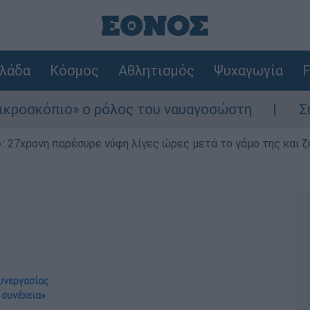
λάδα
Κόσμος
Αθλητισμός
Ψυχαγωγία
F
» ο ρόλος του ναυαγοσώστη
Συναγερμός στ
 27χρονη παρέσυρε νύφη λίγες ώρες μετά το γάμο της και ζη
συνεργασίας
 συνέχεια»