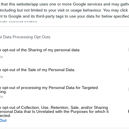
 that this website/app uses one or more Google services and may gath
ως υπογράμμισε, ετήσιες Ευρω-Αραβικές
including but not limited to your visit or usage behaviour. You may click 
 to Google and its third-party tags to use your data for below specifi
ogle consent section.
πρας υπογράμμισε την κρίσιμη χρονική
της Βόρειας Αφρικής και της Μέσης
l Data Processing Opt Outs
οιείται αυτή η πρώτη σύνοδος ΕΕ -
πως «θα έπρεπε να μας προβληματίζει το
o opt-out of the Sharing of my personal data.
αγματοποιείται για πρώτη φορά», δεδομένων,
In
υ έχουν επηρεάσει πρώτα από όλους τον
χουν επηρεαστεί».
o opt-out of the Sale of my Personal Data.
In
ραδείγματα «τον παρατεταμένο πόλεμο στο
to opt-out of processing my Personal Data for Targeted
τη Λιβύη, τη μη λύση του Παλαιστινιακού και
ing.
Γάζα, την ενίσχυση της διεθνούς
In
ίνηση μεταναστών και προσφύγων προς την
o opt-out of Collection, Use, Retention, Sale, and/or Sharing
 Πόλεμο».
ersonal Data that Is Unrelated with the Purposes for which it
lected.
Out
 συνεργασίας