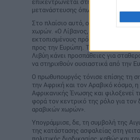
επικεντρώνεται στην αντιμετώπιση 
μετανάστευσης όπως οι συγκρούσεις 
Στο πλαίσιο αυτό, ο κ. Τσίπρας επι
χωρών. «Ο Λίβανος, η Ιορδανία, η Αί
εκτοπισμένους πρόσφυγες συμβάλλο
προς την Ευρώπη. Την ίδια στιγμή, ο
Λιβύη κάνει προσπάθειες για σταθερο
να στηριχθούν ουσιαστικά από την Ε
Ο πρωθυπουργός τόνισε επίσης τη ση
την Αφρική και τον Αραβικό κόσμο, η
Αφρικανικής Ένωσης και φιλοξενεί τ
φορά τον κεντρικό της ρόλο για τον
αραβικών χωρών».
Υπογράμμισε, δε, τη συμβολή της Αι
της κατάστασης ασφαλείας στη γειτο
πολιτικής διαδικασίας, καθώς και τον