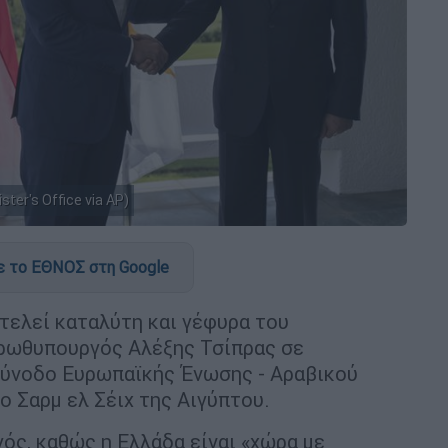
ter's Office via AP)
 το ΕΘΝΟΣ στη Google
τελεί καταλύτη και γέφυρα του
πρωθυπουργός Αλέξης Τσίπρας σε
σύνοδο Ευρωπαϊκής Ένωσης - Αραβικού
ο Σαρμ ελ Σέιχ της Αιγύπτου.
ός, καθώς η Ελλάδα είναι «χώρα με