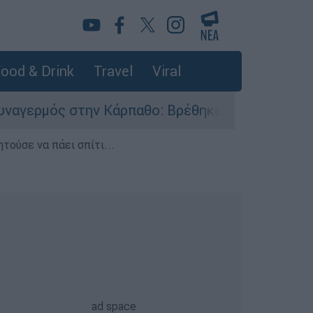
ood & Drink
Travel
Viral
ην Κάρπαθο: Βρέθηκαν παλιά πυρομαχικά στο Αρ
τούσε να πάει σπίτι...