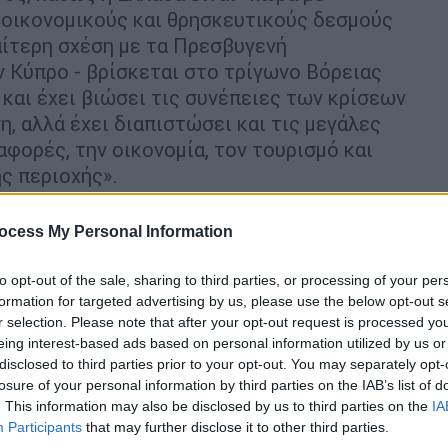
, οικονομικούς και θρησκευτικούς δεσμούς
ιαίτερη σχέση με τα Πρεσβυγενή
ην Κύπρο - βρίσκεται στο τρίγωνο Βόρειας
αι έχει βιώσει τις συνέπειες των κρίσεων
, αλλά έχει διαπιστώσει και τις μεγάλες
αφορές, την οικονομία, τον τουρισμό και
ς περιοχής».
ρέμβασή του ο πρωθυπουργός, «με δεκάδες
ocess My Personal Information
υς, με έναν λαό που δεν δίστασε να
θασαν το 2015-2016, ως χώρα με σταθερές
to opt-out of the sale, sharing to third parties, or processing of your per
θερότητας, που έχει αναβαθμίσει τις
formation for targeted advertising by us, please use the below opt-out s
αζί με την Κύπρο) με την Αίγυπτο, την
r selection. Please note that after your opt-out request is processed y
eing interest-based ads based on personal information utilized by us or
νο, και διμερώς με μια εξαιρετικά σημαντική
disclosed to third parties prior to your opt-out. You may separately opt-
losure of your personal information by third parties on the IAB’s list of
. This information may also be disclosed by us to third parties on the
IA
ας της Ρόδου και τη Διάσκεψη για τον
Participants
that may further disclose it to other third parties.
χή που έχει διοργανώσει η χώρα μας, αλλά