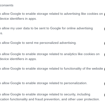
consents
φαση στην ανάγκη διεύρυνσης της
νοντας πως «οι σχέσεις μας οφείλουν να
o allow Google to enable storage related to advertising like cookies on
evice identifiers in apps.
 σε διττή προσέγγιση».
o allow my user data to be sent to Google for online advertising
για την αντιμετώπιση περιφερειακών
s.
 η Λιβύη, το Μεσανατολικό, η Υεμένη, η
 υποστηρίζουν. Και ειδικότερα για την
to allow Google to send me personalized advertising.
στικών συνεπειών τους, αλλά και άλλων
σκευτικής ανοχής και η εκδίωξη
o allow Google to enable storage related to analytics like cookies on
evice identifiers in apps.
 κ. Τσίπρας και πρόσθεσε: «Αφετέρου η
ίας στους τομείς της οικονομίας, της
o allow Google to enable storage related to functionality of the website
ίδευσης, της κοινωνίας των πολιτών».
γική κρίση που κλόνισε αρχικά την
o allow Google to enable storage related to personalization.
 γρήγορα και στην υπόλοιπη Ευρώπη, όπως
αντικό παράδειγμα για την κατανόηση της
o allow Google to enable storage related to security, including
cation functionality and fraud prevention, and other user protection.
 «η απάντησή μας πρέπει να