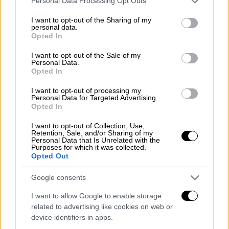
Personal Data Processing Opt Outs
αντικειμενικής δυσκολίας της διεθνούς
services and may gather and store information including but
ανόδου των επιτοκίων». «Χρειάζονται
not limited to your visit or usage behaviour. You may click to
I want to opt-out of the Sharing of my
personal data.
grant or deny consent to Google and its third-party tags to
ουσιαστικές κινήσεις
για τη μη συσσώρευση
Opted In
use your data for below specified purposes in below Google
νέου ιδιωτικού χρέους» υπογράμμισε ο κ.
consent section.
I want to opt-out of the Sale of my
Οικονόμου.
Personal Data.
Opted In
Ελληνοτουρκικά: «Έχουμε την
I want to opt-out of processing my
πολιτική, άλλα και την αποτρεπτική
Personal Data for Targeted Advertising.
Opted In
ισχύ»
I want to opt-out of Collection, Use,
Σχολιάζοντας εξάλλου τις δηλώσεις του
Retention, Sale, and/or Sharing of my
Personal Data that Is Unrelated with the
γερουσιαστή
Μπομπ Μενέντεζ
για «μπλόκο»
Purposes for which it was collected.
Opted Out
στα τουρκικά F-16 ο κ. Οικονόμου δήλωσε
«να τα πείτε σε όσους πανηγύριζαν ότι
Google consents
δήθεν κατάφερε η Τουρκία και ο Ερντογάν να
I want to allow Google to enable storage
ξεμπλοκάρει το
πρόγραμμα των F-16
».
related to advertising like cookies on web or
«
Αφενός έχουμε φροντίσει να διευρύνουμε
device identifiers in apps.
την απήχηση των θέσεών μας και να