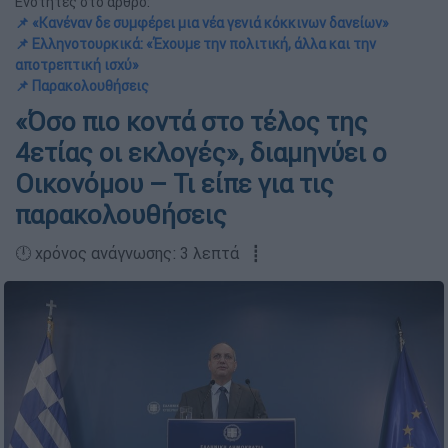
Ενότητες στο άρθρο:
📌 «Κανέναν δε συμφέρει μια νέα γενιά κόκκινων δανείων»
📌 Ελληνοτουρκικά: «Έχουμε την πολιτική, άλλα και την
αποτρεπτική ισχύ»
📌 Παρακολουθήσεις
«Όσο πιο κοντά στο τέλος της
4ετίας οι εκλογές», διαμηνύει ο
Οικονόμου – Τι είπε για τις
παρακολουθήσεις
🕛 χρόνος ανάγνωσης: 3 λεπτά ┋