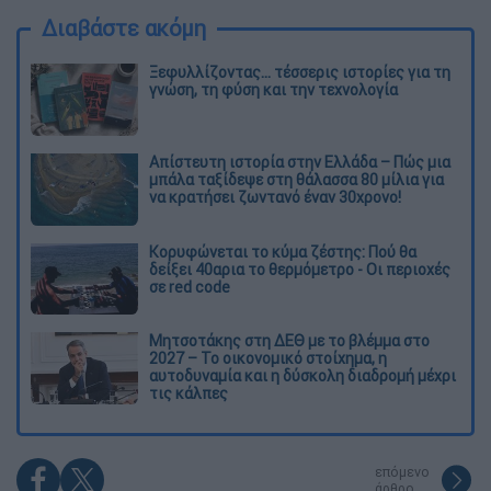
Διαβάστε ακόμη
Ξεφυλλίζοντας... τέσσερις ιστορίες για τη
γνώση, τη φύση και την τεχνολογία
Απίστευτη ιστορία στην Ελλάδα – Πώς μια
μπάλα ταξίδεψε στη θάλασσα 80 μίλια για
να κρατήσει ζωντανό έναν 30χρονο!
Κορυφώνεται το κύμα ζέστης: Πού θα
δείξει 40αρια το θερμόμετρο - Οι περιοχές
σε red code
Μητσοτάκης στη ΔΕΘ με το βλέμμα στο
2027 – Το οικονομικό στοίχημα, η
αυτοδυναμία και η δύσκολη διαδρομή μέχρι
τις κάλπες
επόμενο
άρθρο