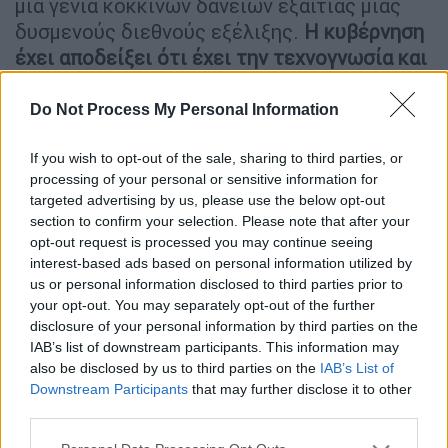
μια γενιά κόκκινων δανείων εξαιτίας μιας
δυσμενούς διεθνούς εξέλιξης.
Η κυβέρνηση
έχει αποδείξει ότι έχει την τεχνογνωσία και
κυρίως την πολιτική βούληση να αποφευχθεί
ότι δυνατόν για να αποφευχθεί αυτή η
Do Not Process My Personal Information
δυσάρεστη εξέλιξη
».
If you wish to opt-out of the sale, sharing to third parties, or
Όπως επισήμανε ο
Γιάννης Οικονόμου
,
processing of your personal or sensitive information for
«κανέναν δε συμφέρει μια νέα γενιά
targeted advertising by us, please use the below opt-out
section to confirm your selection. Please note that after your
κόκκινων δανείων, την οικονομία ούτε το
opt-out request is processed you may continue seeing
τραπεζικό σύστημα.
Περιμένουμε μέσα στις
interest-based ads based on personal information utilized by
επόμενες δύο εβδομάδες συγκεκριμένες
us or personal information disclosed to third parties prior to
προτάσεις και θέσεις από το τραπεζικό
your opt-out. You may separately opt-out of the further
disclosure of your personal information by third parties on the
σύστημα...
Πρέπει να κάνουμε ο καθένας από
IAB’s list of downstream participants. This information may
την πλευρά του ό,τι απαιτείται, και αυτή την
also be disclosed by us to third parties on the
IAB’s List of
ώρα οι τράπεζες πρέπει να συνεισφέρουν
Downstream Participants
that may further disclose it to other
σημαντικά ώστε να μη δημιουργηθεί νέα
third parties.
γενιά κόκκινων δάνειων λόγω της
Please note that this website/app uses one or more Google