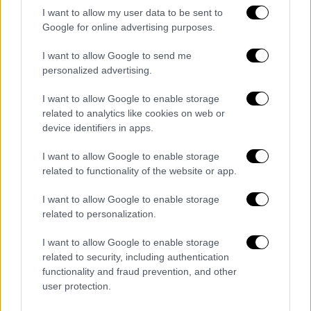
αποδομούμε τα παρανοϊκά επιχειρήματα της
I want to allow my user data to be sent to
Google for online advertising purposes.
άλλης πλευράς, τη διαστρέβλωση διεθνούς
νομιμότητας, από την άλλη ενισχύουμε την
I want to allow Google to send me
αποτρεπτική ισχύ της χώρας μας
». Όπως
personalized advertising.
επισήμανε, η Ελλάδα είναι μέρος της Δύσης,
I want to allow Google to enable storage
δεν είναι μέρος του προβλήματος, όσο
related to analytics like cookies on web or
επιμένει η Τουρκία στις αδιάλλακτες θέσεις
device identifiers in apps.
της τόσο αναδεικνύεται ο ρόλος της
I want to allow Google to enable storage
Ελλάδας στην περιοχή χωρίς να υποχωρεί
related to functionality of the website or app.
ούτε εκατοστό από τα κυριαρχικά της
δικαιώματα που εδράζονται στο διεθνές
I want to allow Google to enable storage
δίκαιο.
related to personalization.
«Έχουμε την πολιτική ισχύ, άλλα και την
I want to allow Google to enable storage
related to security, including authentication
αποτρεπτική ισχύ, να χαράζουμε το δρόμο
functionality and fraud prevention, and other
μας όπως εμείς εκτιμούμε ότι συμφέρει την
user protection.
πατρίδα δεν ετεροπροσδιοριζόμαστε»