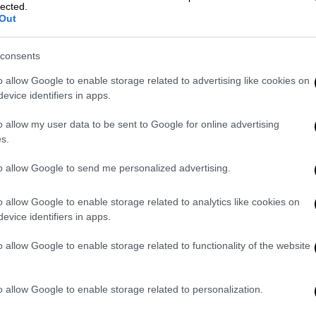
lected.
Out
26
consents
o allow Google to enable storage related to advertising like cookies on
ρωθούν τα ονόματα καταθετών, εντολέων
evice identifiers in apps.
αιούχων σε όλες τις
συναλλαγές SEPA,
στα στοιχεία που έχουν ήδη προσκομιστεί.
o allow my user data to be sent to Google for online advertising
 η Επιτροπή να έχει
πλήρη εικόνα
για τις
s.
edator, ορισμένες από τις οποίες έχουν ήδη
to allow Google to send me personalized advertising.
έρευνα
.
o allow Google to enable storage related to analytics like cookies on
οδευτική Συμμαχία της Ειδικής Μόνιμης
evice identifiers in apps.
o allow Google to enable storage related to functionality of the website
o allow Google to enable storage related to personalization.