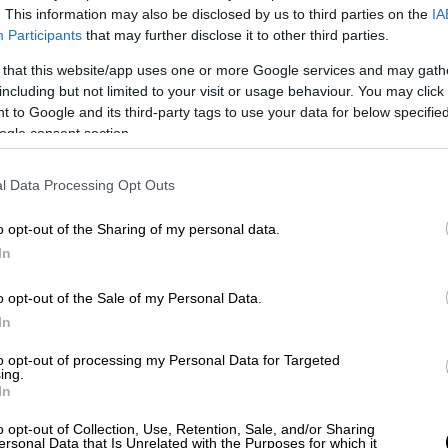
. This information may also be disclosed by us to third parties on the
IA
Participants
that may further disclose it to other third parties.
γαριασμών εταιρειών INTELLEXA, APOLLO,
 that this website/app uses one or more Google services and may gath
including but not limited to your visit or usage behaviour. You may click 
 to Google and its third-party tags to use your data for below specifi
ogle consent section.
ος, το οποίο ζητήσατε κατά την τελευταία
ωθεί εγγράφως, ζητούμε, δυνάμει του
l Data Processing Opt Outs
 της Βουλής, να ζητήσετε μέσω της
o opt-out of the Sharing of my personal data.
ούν νόμιμα τα στοιχεία των τραπεζικών
In
 τα οποία προσκομίσθηκαν στην Εξεταστική
στοιχεία καταθετών ή δικαιούχων αρκετών
o opt-out of the Sale of my Personal Data.
In
ΥΜΗ ΕΤΑΙΡΕΙΑ
to opt-out of processing my Personal Data for Targeted
ing.
In
ΟΣΩΠΗ AE
o opt-out of Collection, Use, Retention, Sale, and/or Sharing
ΟΣΩΠΗ ΑΝΩΝΥΜΗ ΕΤΑΙΡΕΙΑ
ersonal Data that Is Unrelated with the Purposes for which it