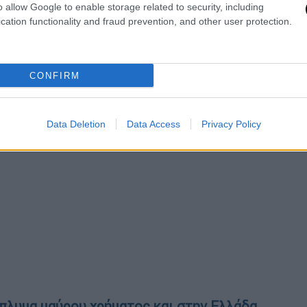
o allow Google to enable storage related to security, including
cation functionality and fraud prevention, and other user protection.
CONFIRM
Data Deletion
Data Access
Privacy Policy
έπλυμα μαύρου χρήματος και στην Ελλάδα