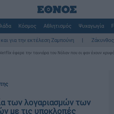
λάδα
Κόσμος
Αθλητισμός
Ψυχαγωγία
F
την εκτέλεση Ζαμπούνη
Ζάκυνθος: Τι απαν
Netflix έφερε την ταινιάρα του Νόλαν που οι φαν έχουν κρυφό
της
εία των λογαριασμών των
ών με τις υποκλοπές