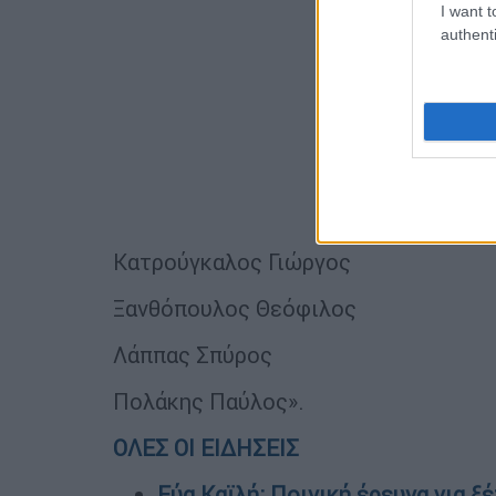
I want t
authenti
Κατρούγκαλος Γιώργος
Ξανθόπουλος Θεόφιλος
Λάππας Σπύρος
Πολάκης Παύλος».
ΟΛΕΣ ΟΙ ΕΙΔΗΣΕΙΣ
Εύα Καϊλή: Ποινική έρευνα για ξ