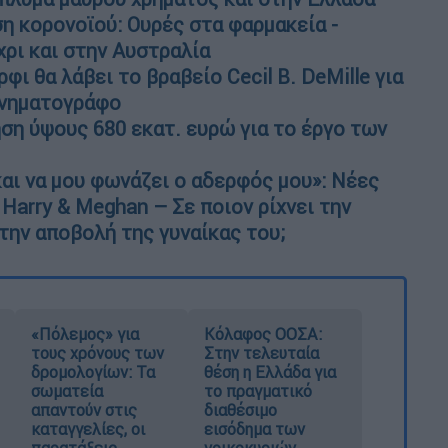
ση κορονοϊού: Ουρές στα φαρμακεία -
χρι και στην Αυστραλία
φι θα λάβει το βραβείο Cecil B. DeMille για
ινηματογράφο
η ύψους 680 εκατ. ευρώ για το έργο των
και να μου φωνάζει ο αδερφός μου»: Νέες
Harry & Meghan – Σε ποιον ρίχνει την
την αποβολή της γυναίκας του;
«Πόλεμος» για
Κόλαφος ΟΟΣΑ:
τους χρόνους των
Στην τελευταία
δρομολογίων: Τα
θέση η Ελλάδα για
σωματεία
το πραγματικό
απαντούν στις
διαθέσιμο
καταγγελίες, οι
εισόδημα των
παρατάξεις
νοικοκυριών