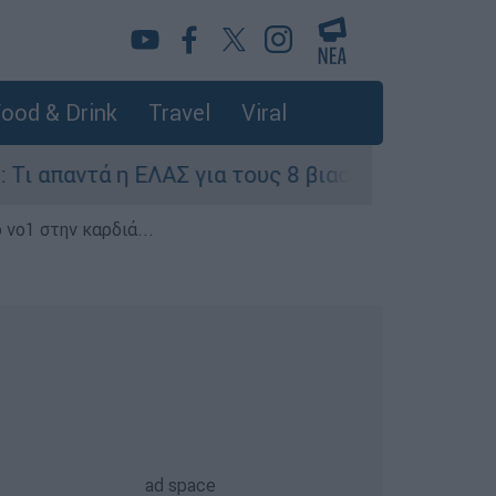
ood & Drink
Travel
Viral
τά η ΕΛΑΣ για τους 8 βιασμούς τουριστριών - «
 νο1 στην καρδιά...