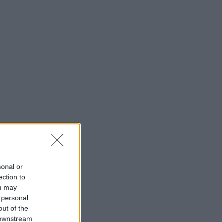
sonal or
ection to
ou may
 personal
out of the
 downstream