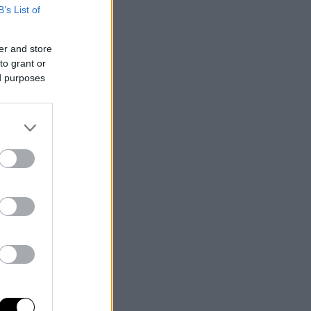
B’s List of
er and store
to grant or
ed purposes