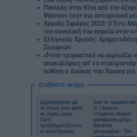
Πανικός στην Κίνα από την έξαρ
Ψάχνουν τεστ και αντιγριπικά μέ
Χρυσές Σφαίρες 2023: Ο Έντι Μέρ
την συνολική του πορεία στον κ
Ελληνικός Χρυσός: Χρηματοδότησ
Σκουριών
«Ήταν τρομακτικό να ουρλιάζει 
αποκαλύψεις απ’ το ντοκιμαντέρ 
ευθύνη ο Δούκας του Sussex για 
Διαβάστε ακόμη
Δημιούργησαν με
Σαν το τρομακτικό
AI νέους ιούς μέσα
It: 15χρονο
σε λίγες ώρες -
ντυμένος κλόουν
Γιατί
μαχαίρωσε μέχρι
προβληματίζονται
θανάτου
οι επιστήμονες
ηλικιωμένο - Τον
κατέγραψε κάμερα